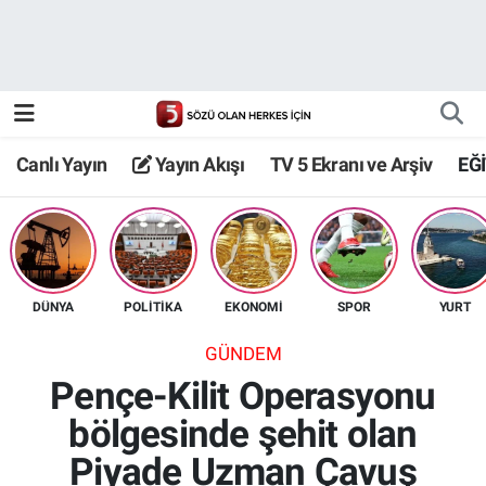
Canlı Yayın
Yayın Akışı
Canlı Yayın
Yayın Akışı
TV 5 Ekranı ve Arşiv
EĞ
TV 5 Ekranı ve Arşiv
DÜNYA
POLİTİKA
EKONOMİ
SPOR
YURT
GÜNDEM
Pençe-Kilit Operasyonu
bölgesinde şehit olan
Piyade Uzman Çavuş