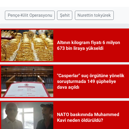
Pençe-Kilit Operasyonu
Şehit
Nurettin tokyürek
Altının kilogram fiyatı 6 milyon
673 bin liraya yükseldi
"Casperlar" suç örgütüne yönelik
soruşturmada 149 şüpheliye
dava açıldı
NATO baskınında Muhammed
Kavi neden öldürüldü?