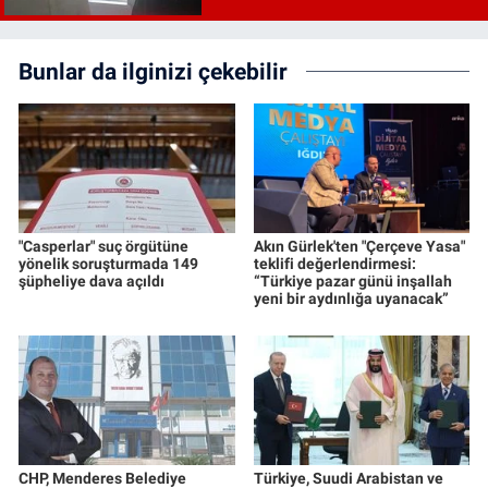
Bunlar da ilginizi çekebilir
"Casperlar" suç örgütüne
Akın Gürlek'ten "Çerçeve Yasa"
yönelik soruşturmada 149
teklifi değerlendirmesi:
şüpheliye dava açıldı
“Türkiye pazar günü inşallah
yeni bir aydınlığa uyanacak”
CHP, Menderes Belediye
Türkiye, Suudi Arabistan ve