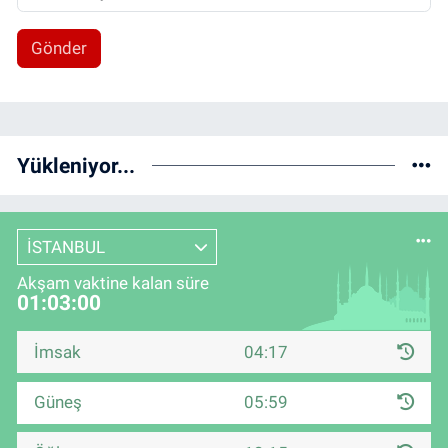
Gönder
Yükleniyor...
İSTANBUL
Akşam vaktine kalan süre
01:03:00
İmsak
04:17
Güneş
05:59