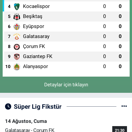
Kocaelispor
0
0
4
Beşiktaş
0
0
5
Eyüpspor
0
0
6
Galatasaray
0
0
7
Çorum FK
0
0
8
Gaziantep FK
0
0
9
Alanyaspor
0
0
10
Detaylar için tıklayın
Süper Lig Fikstür
14 Ağustos, Cuma
Galatasaray - Çorum FK
21:30