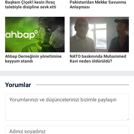
Başkanı Çiçek'i kesin ihraç
Pakistan'dan Mekke Savunma
talebiyle disipline sevk etti
Anlaşması
Ahbap Derneğinin yönetimine
NATO baskınında Muhammed
kayyum atandı
Kavi neden öldürüldü?
Yorumlar