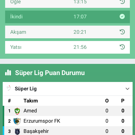
Öğle
13:15
İkindi
17:07
Akşam
20:21
Yatsı
21:56
Süper Lig Puan Durumu
Süper Lig
#
Takım
O
P
Amed
0
0
1
Erzurumspor FK
0
0
2
Başakşehir
0
0
3