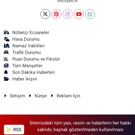
tv5.com.tr
Nöbetçi Eczaneler
Hava Durumu
Namaz Vakitleri
Trafik Durumu
Puan Durumu ve Fikstür
Tüm Manşetler
Son Dakika Haberleri
Haber Arşivi
İletişim
Künye
Reklam İçin
Sitemizdeki tüm yazı, resim ve haberlerin her hakkı
RSS
saklıdır, kaynak gösterilmeden kullanılması