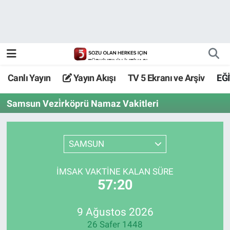
Canlı Yayın
Yayın Akışı
Canlı Yayın
Yayın Akışı
TV 5 Ekranı ve Arşiv
EĞ
TV 5 Ekranı ve Arşiv
Samsun Vezi̇rköprü Namaz Vakitleri
SAMSUN
İMSAK VAKTİNE KALAN SÜRE
57:20
9 Ağustos 2026
26 Safer 1448