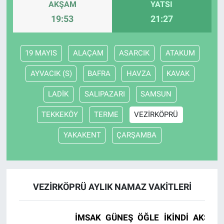
AKŞAM
YATSI
19:53
21:27
19 MAYIS
ALAÇAM
ASARCIK
ATAKUM
AYVACIK (S)
BAFRA
HAVZA
KAVAK
LADİK
SALIPAZARI
SAMSUN
TEKKEKÖY
TERME
VEZİRKÖPRÜ
YAKAKENT
ÇARŞAMBA
VEZİRKÖPRÜ AYLIK NAMAZ VAKITLERI
İMSAK
GÜNEŞ
ÖĞLE
İKINDI
AKŞAM