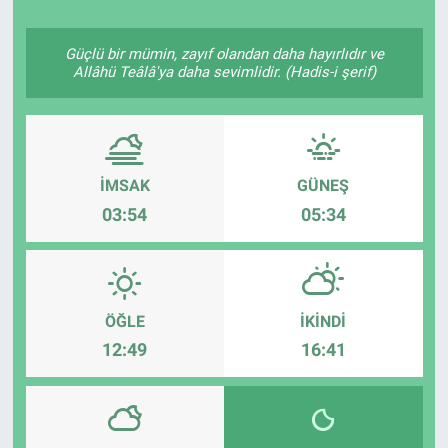
Güçlü bir mümin, zayıf olandan daha hayırlıdır ve
Allâhü Teâlâ'ya daha sevimlidir. (Hadis-i şerif)
İMSAK
GÜNEŞ
03:54
05:34
ÖĞLE
İKINDI
12:49
16:41