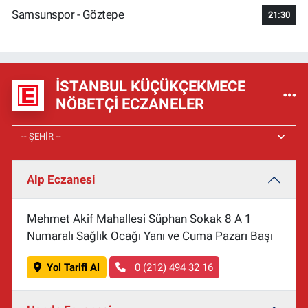
Samsunspor - Göztepe
21:30
İSTANBUL KÜÇÜKÇEKMECE
NÖBETÇI ECZANELER
Alp Eczanesi
Mehmet Akif Mahallesi Süphan Sokak 8 A 1
Numaralı Sağlık Ocağı Yanı ve Cuma Pazarı Başı
Yol Tarifi Al
0 (212) 494 32 16