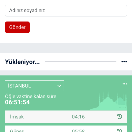
Gönder
Yükleniyor...
İSTANBUL
Öğle vaktine kalan süre
06:51:53
İmsak
04:16
Güneş
05:58