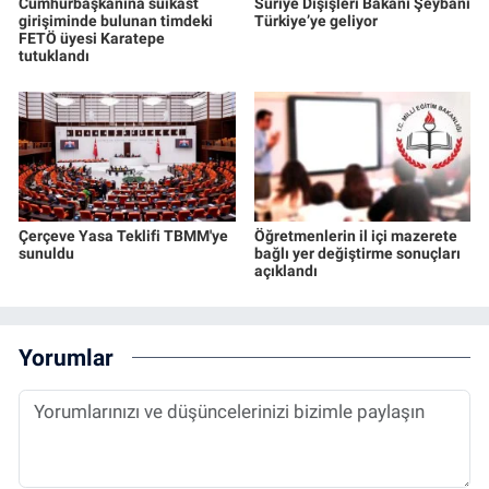
Cumhurbaşkanına suikast
Suriye Dışişleri Bakanı Şeybani
girişiminde bulunan timdeki
Türkiye’ye geliyor
FETÖ üyesi Karatepe
tutuklandı
Çerçeve Yasa Teklifi TBMM'ye
Öğretmenlerin il içi mazerete
sunuldu
bağlı yer değiştirme sonuçları
açıklandı
Yorumlar