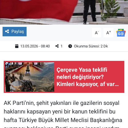
Paylaş
-
+
A
A
13.05.2026 - 08:40
1
Okunma Süresi: 2 Dk
Çerçeve Yasa teklifi
neleri değiştiriyor?
Kimleri kapsıyor, af var
mı? İşte 25 soruda tüm
detaylar
AK Parti’nin, şehit yakınları ile gazilerin sosyal
haklarını kapsayan yeni bir kanun teklifini bu
hafta Türkiye Büyük Millet Meclisi Başkanlığına