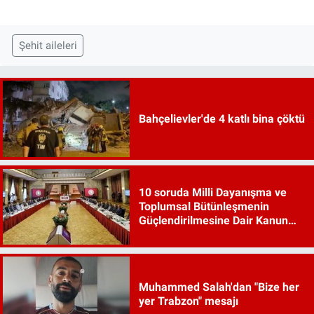
Şehit aileleri
Bahçelievler'de 4 katlı bina çöktü
10 soruda Milli Dayanışma ve
Toplumsal Bütünleşmenin
Güçlendirilmesine Dair Kanun
Teklifi
Muhammed Salah'dan "Bize her
yer Trabzon" mesajı