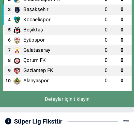
Başakşehir
0
0
3
Kocaelispor
0
0
4
Beşiktaş
0
0
5
Eyüpspor
0
0
6
Galatasaray
0
0
7
Çorum FK
0
0
8
Gaziantep FK
0
0
9
Alanyaspor
0
0
10
Detaylar için tıklayın
Süper Lig Fikstür