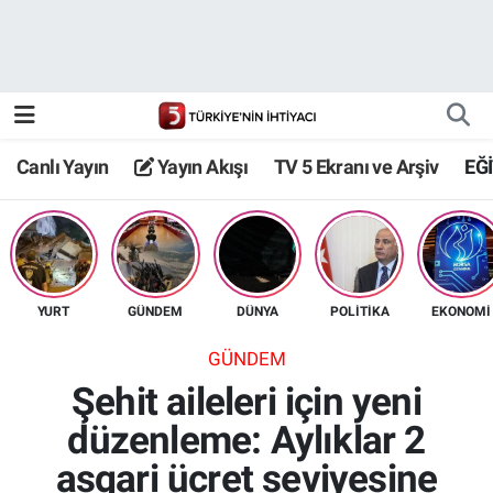
Canlı Yayın
Yayın Akışı
Canlı Yayın
Yayın Akışı
TV 5 Ekranı ve Arşiv
EĞ
TV 5 Ekranı ve Arşiv
YURT
GÜNDEM
DÜNYA
POLİTİKA
EKONOMİ
GÜNDEM
Şehit aileleri için yeni
düzenleme: Aylıklar 2
asgari ücret seviyesine