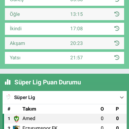
Öğle
13:15
İkindi
17:08
Akşam
20:23
Yatsı
21:57
Süper Lig Puan Durumu
Süper Lig
#
Takım
O
P
Amed
0
0
1
Erzurumspor FK
0
0
2