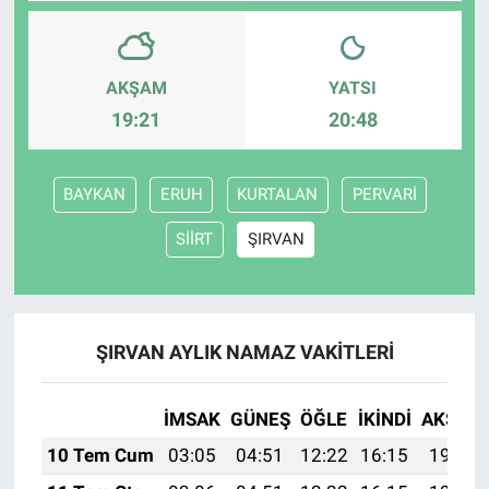
AKŞAM
YATSI
19:21
20:48
BAYKAN
ERUH
KURTALAN
PERVARİ
SİİRT
ŞIRVAN
ŞIRVAN AYLIK NAMAZ VAKITLERI
İMSAK
GÜNEŞ
ÖĞLE
İKINDI
AKŞAM
10 Tem Cum
03:05
04:51
12:22
16:15
19:44