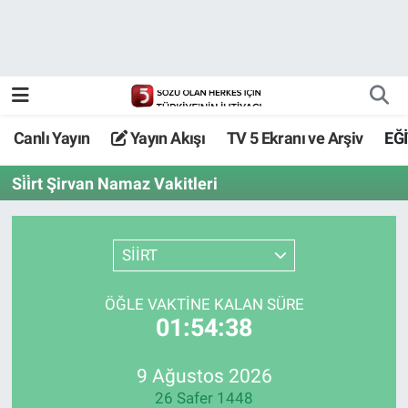
Canlı Yayın
Yayın Akışı
Canlı Yayın
Yayın Akışı
TV 5 Ekranı ve Arşiv
EĞ
TV 5 Ekranı ve Arşiv
Si̇i̇rt Şirvan Namaz Vakitleri
SİİRT
ÖĞLE VAKTİNE KALAN SÜRE
01:54:38
9 Ağustos 2026
26 Safer 1448