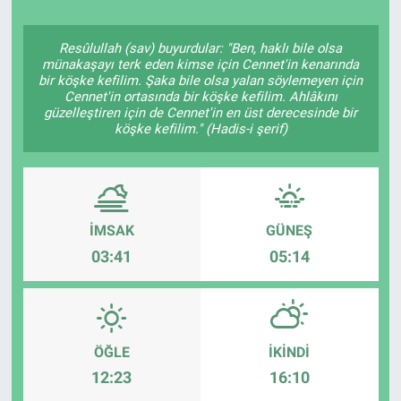
Resûlullah (sav) buyurdular: "Ben, haklı bile olsa
münakaşayı terk eden kimse için Cennet'in kenarında
bir köşke kefilim. Şaka bile olsa yalan söylemeyen için
Cennet'in ortasında bir köşke kefilim. Ahlâkını
güzelleştiren için de Cennet'in en üst derecesinde bir
köşke kefilim." (Hadis-i şerif)
İMSAK
GÜNEŞ
03:41
05:14
ÖĞLE
İKINDI
12:23
16:10