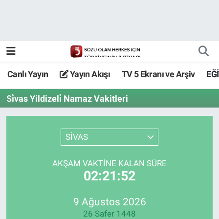
Canlı Yayın
Yayın Akışı
Canlı Yayın
Yayın Akışı
TV 5 Ekranı ve Arşiv
EĞ
TV 5 Ekranı ve Arşiv
Si̇vas Yildizeli̇ Namaz Vakitleri
SİVAS
AKŞAM VAKTİNE KALAN SÜRE
02:21:52
9 Ağustos 2026
26 Safer 1448