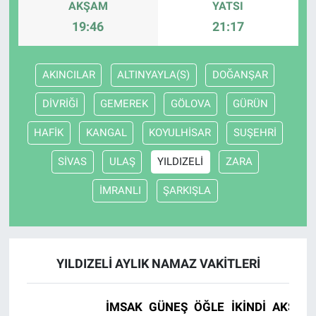
AKŞAM
YATSI
19:46
21:17
AKINCILAR
ALTINYAYLA(S)
DOĞANŞAR
DİVRİĞİ
GEMEREK
GÖLOVA
GÜRÜN
HAFİK
KANGAL
KOYULHİSAR
SUŞEHRİ
SİVAS
ULAŞ
YILDIZELİ
ZARA
İMRANLI
ŞARKIŞLA
YILDIZELİ AYLIK NAMAZ VAKITLERI
İMSAK
GÜNEŞ
ÖĞLE
İKINDI
AKŞAM