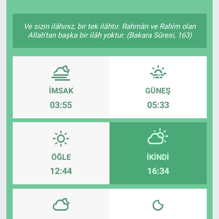
Ve sizin ilâhınız, bir tek ilâhtır. Rahmân ve Rahîm olan
Allah'tan başka bir ilâh yoktur. (Bakara Sûresi, 163)
İMSAK
GÜNEŞ
03:55
05:33
ÖĞLE
İKINDI
12:44
16:34