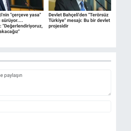
i'nin "çerçeve yasa"
Devlet Bahçeli'den "Terörsüz
ı sürüyor....
Türkiye" mesajı: Bu bir devlet
: "Değerlendiriyoruz,
projesidir
bakacağız"