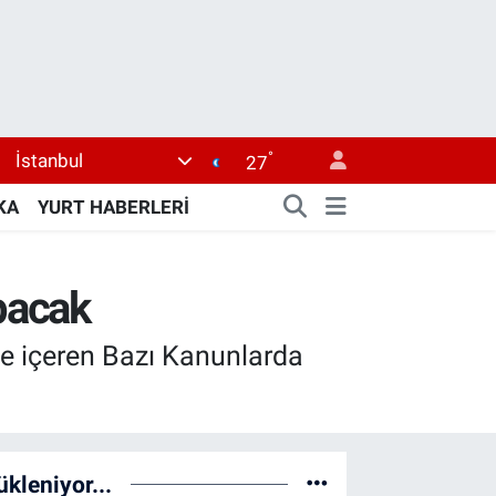
°
İstanbul
27
KA
YURT HABERLERİ
pacak
de içeren Bazı Kanunlarda
ükleniyor...