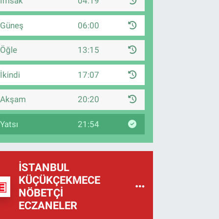
İmsak
04:19
Güneş
06:00
Öğle
13:15
İkindi
17:07
Akşam
20:20
Yatsı
21:54
İSTANBUL
KÜÇÜKÇEKMECE
NÖBETÇI
ECZANELER