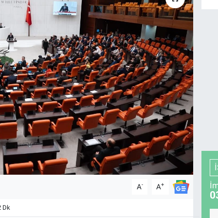
İm
-
+
A
A
0
2 Dk