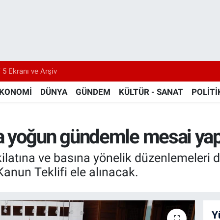
 5 Ekranı ve Arşiv
KONOMİ
DÜNYA
GÜNDEM
KÜLTÜR - SANAT
POLİTİ
a yoğun gündemle mesai ya
ilatına ve basına yönelik düzenlemeleri 
Kanun Teklifi ele alınacak.
Y