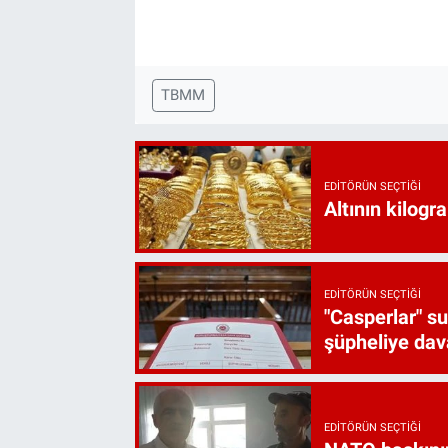
TBMM
EDITÖRÜN SEÇTIĞI
Altının kilogr
EDITÖRÜN SEÇTIĞI
"Casperlar" s
şüpheliye dava
EDITÖRÜN SEÇTIĞI