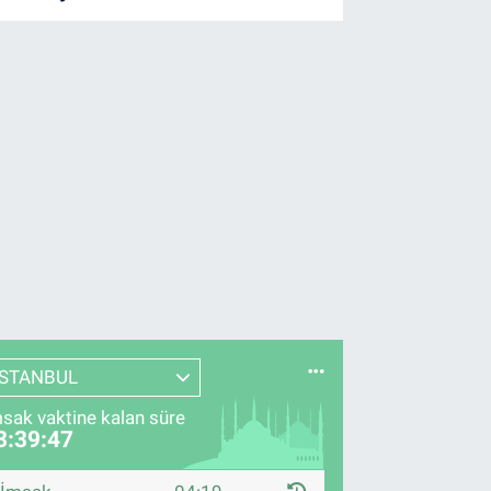
İSTANBUL
sak vaktine kalan süre
3:39:46