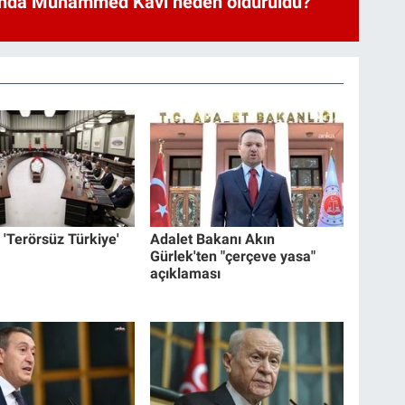
nda Muhammed Kavi neden öldürüldü?
'Terörsüz Türkiye'
Adalet Bakanı Akın
Gürlek'ten "çerçeve yasa"
açıklaması