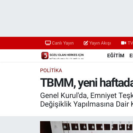
Canlı Yayın
Yayın Akışı
Canlı Yayın
Yayın Akışı
TV
TV 5 Ekranı ve Arşiv
EĞİTİM
E
POLİTİKA
TBMM, yeni haftad
Genel Kurul'da, Emniyet Teşk
Değişiklik Yapılmasına Dair 