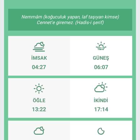
Nemmâm (koğuculuk yapan, laf taşıyan kimse)
Cennet'e giremez. (Hadis-i şerif)
İMSAK
GÜNEŞ
04:27
06:07
ÖĞLE
İKINDI
13:22
17:14