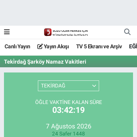
Canlı Yayın
Yayın Akışı
Canlı Yayın
Yayın Akışı
TV 5 Ekranı ve Arşiv
EĞ
TV 5 Ekranı ve Arşiv
Teki̇rdağ Şarköy Namaz Vakitleri
TEKİRDAĞ
ÖĞLE VAKTİNE KALAN SÜRE
03:42:19
7 Ağustos 2026
24 Safer 1448