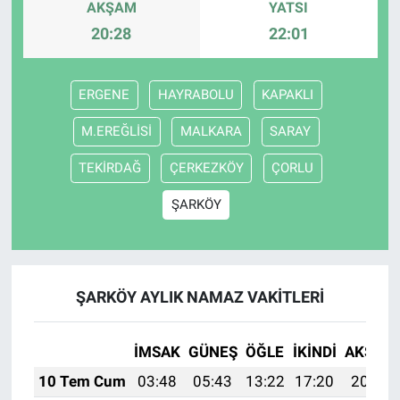
AKŞAM
YATSI
20:28
22:01
ERGENE
HAYRABOLU
KAPAKLI
M.EREĞLİSİ
MALKARA
SARAY
TEKİRDAĞ
ÇERKEZKÖY
ÇORLU
ŞARKÖY
ŞARKÖY AYLIK NAMAZ VAKITLERI
İMSAK
GÜNEŞ
ÖĞLE
İKINDI
AKŞAM
10 Tem Cum
03:48
05:43
13:22
17:20
20:51