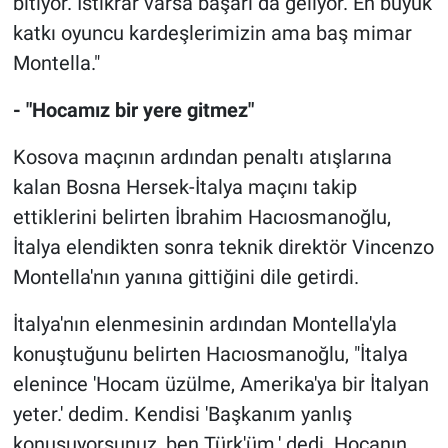
bitiyor. İstikrar varsa başarı da geliyor. En büyük
katkı oyuncu kardeşlerimizin ama baş mimar
Montella."
- "Hocamız bir yere gitmez"
Kosova maçının ardından penaltı atışlarına
kalan Bosna Hersek-İtalya maçını takip
ettiklerini belirten İbrahim Hacıosmanoğlu,
İtalya elendikten sonra teknik direktör Vincenzo
Montella'nın yanına gittiğini dile getirdi.
İtalya'nın elenmesinin ardından Montella'yla
konuştuğunu belirten Hacıosmanoğlu, "İtalya
elenince 'Hocam üzülme, Amerika'ya bir İtalyan
yeter.' dedim. Kendisi 'Başkanım yanlış
konuşuyorsunuz, ben Türk'üm.' dedi. Hocanın