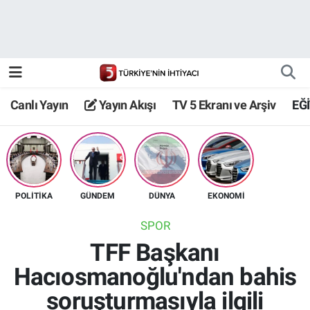
Canlı Yayın
Yayın Akışı
Canlı Yayın
Yayın Akışı
TV 5 Ekranı ve Arşiv
EĞ
TV 5 Ekranı ve Arşiv
POLİTİKA
GÜNDEM
DÜNYA
EKONOMİ
SPOR
TFF Başkanı
Hacıosmanoğlu'ndan bahis
soruşturmasıyla ilgili