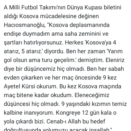
A Milli Futbol Takımı'nın Dünya Kupası biletini
aldığı Kosova mücadelesine değinen
Hacıosmanoğlu, "Kosova deplasmanında
endişe duymadım ama saha zeminini ve
şartları hatırlıyorsunuz. Herkes 'Kosova'ya 4
atarız, 5 atarız.' diyordu. Ben her zaman 'Yarım
gol olsun ama turu geçelim.' demiştim. Eleniriz
diye bir düşüncemiz hiç olmadı. Ben her sabah
evden çıkarken ve her maç öncesinde 9 kez
Ayetel Kürsi okurum. Bu kez Kosova maçında
maç bitene kadar okudum. Eleneceğimiz
düşüncesi hiç olmadı. 9 yaşındaki kızımın temiz
kalbine inanıyorum. Kongreye 12 gün kala o
yola çıkardı bizi. Cenab-ı Allah bu hedef
doğrultusunda yolumuzu açacak inşallah."