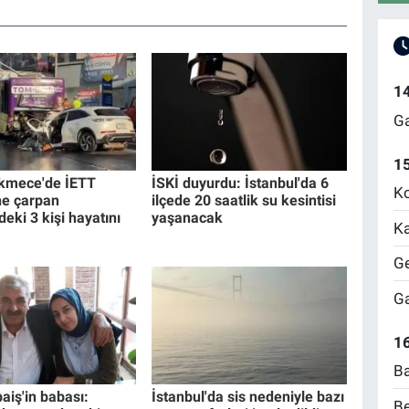
1
Ga
1
kmece'de İETT
İSKİ duyurdu: İstanbul'da 6
Ko
e çarpan
ilçede 20 saatlik su kesintisi
eki 3 kişi hayatını
yaşanacak
Ka
Ge
Ga
16
Ba
aiş'in babası:
İstanbul'da sis nedeniyle bazı
Be