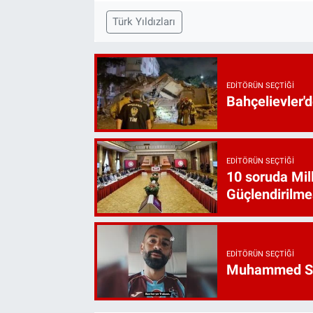
Türk Yıldızları
EDITÖRÜN SEÇTIĞI
Bahçelievler'd
EDITÖRÜN SEÇTIĞI
10 soruda Mil
Güçlendirilme
EDITÖRÜN SEÇTIĞI
M