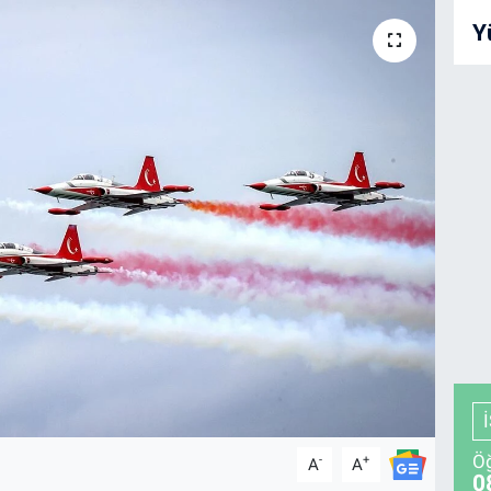
Y
Öğ
-
+
A
A
0