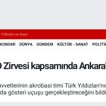
 5 Ekranı ve Arşiv
KONOMİ
DÜNYA
GÜNDEM
KÜLTÜR - SANAT
POLİTİ
O Zirvesi kapsamında Ankara
uvvetlerinin akrobasi timi Türk Yıldızlar
a gösteri uçuşu gerçekleştireceğini bildi