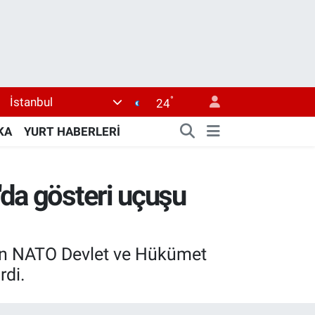
°
İstanbul
24
KA
YURT HABERLERİ
'da gösteri uçuşu
ı'nın NATO Devlet ve Hükümet
rdi.