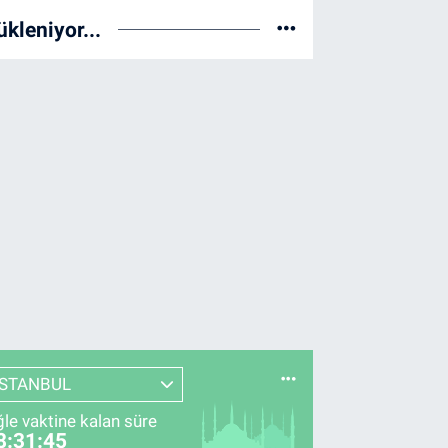
ükleniyor...
İSTANBUL
le vaktine kalan süre
8:31:44