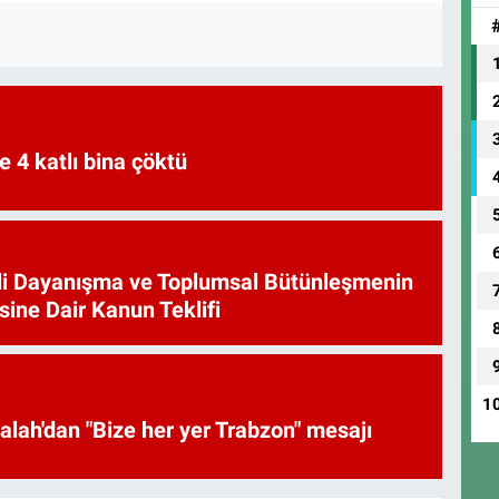
e 4 katlı bina çöktü
li Dayanışma ve Toplumsal Bütünleşmenin
sine Dair Kanun Teklifi
1
uhammed Salah'dan "Bize her yer Trabzon" mesajı