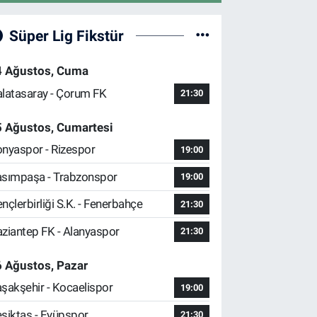
Süper Lig Fikstür
4 Ağustos, Cuma
latasaray - Çorum FK
21:30
5 Ağustos, Cumartesi
nyaspor - Rizespor
19:00
sımpaşa - Trabzonspor
19:00
nçlerbirliği S.K. - Fenerbahçe
21:30
ziantep FK - Alanyaspor
21:30
 Ağustos, Pazar
şakşehir - Kocaelispor
19:00
şiktaş - Eyüpspor
21:30