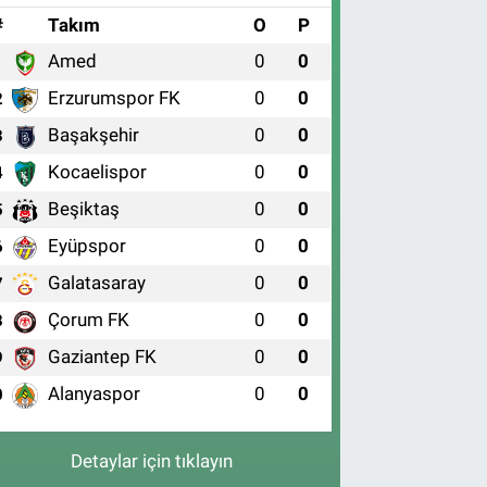
#
Takım
O
P
Amed
0
0
1
Erzurumspor FK
0
0
2
Başakşehir
0
0
3
Kocaelispor
0
0
4
Beşiktaş
0
0
5
Eyüpspor
0
0
6
Galatasaray
0
0
7
Çorum FK
0
0
8
Gaziantep FK
0
0
9
Alanyaspor
0
0
0
Detaylar için tıklayın