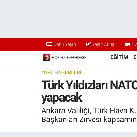
Canlı Yayın
Yayın Akışı
Canlı Yayın
Yayın Akışı
TV
TV 5 Ekranı ve Arşiv
EĞİTİM
E
YURT HABERLERİ
Türk Yıldızları NAT
yapacak
Ankara Valiliği, Türk Hava K
Başkanları Zirvesi kapsamınd