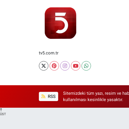
tv5.com.tr
Sitemizdeki tüm yazı, resim ve hab
RSS
kullanılması kesinlikle yasaktır.
ÜST