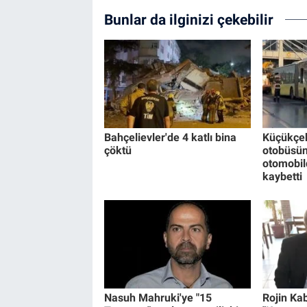
Bunlar da ilginizi çekebilir
Bahçelievler'de 4 katlı bina
Küçükçe
çöktü
otobüsün
otomobild
kaybetti
Nasuh Mahruki'ye "15
Rojin Kab