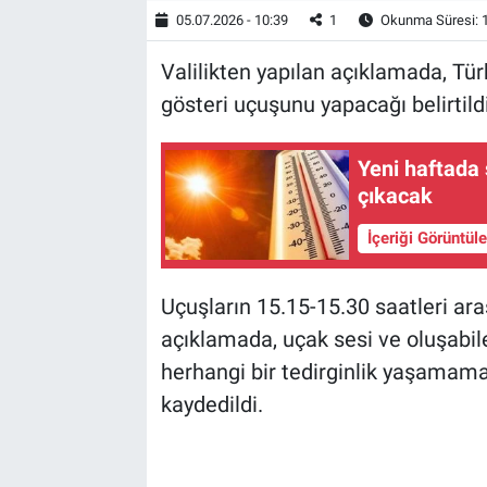
05.07.2026 - 10:39
1
Okunma Süresi: 
Valilikten yapılan açıklamada, Türk
gösteri uçuşunu yapacağı belirtildi
Yeni haftada 
çıkacak
İçeriği Görüntül
Uçuşların 15.15-15.30 saatleri ara
açıklamada, uçak sesi ve oluşabil
herhangi bir tedirginlik yaşamama
kaydedildi.