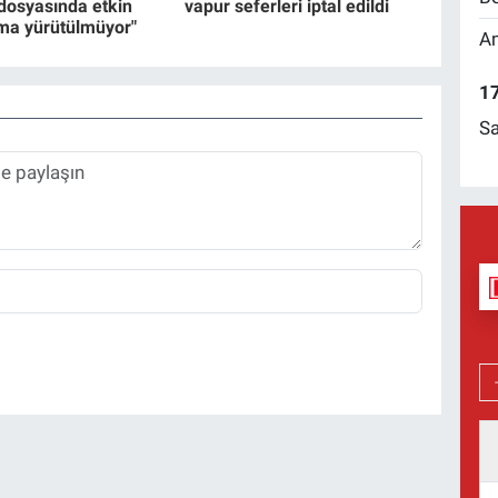
 dosyasında etkin
vapur seferleri iptal edildi
ma yürütülmüyor"
Am
17
Sa