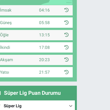
İmsak
04:16
Güneş
05:58
Öğle
13:15
İkindi
17:08
Akşam
20:23
Yatsı
21:57
Süper Lig Puan Durumu
Süper Lig