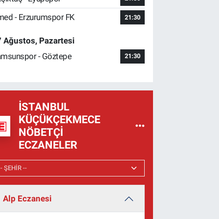
ed - Erzurumspor FK
21:30
 Ağustos, Pazartesi
msunspor - Göztepe
21:30
İSTANBUL
KÜÇÜKÇEKMECE
NÖBETÇI
ECZANELER
Alp Eczanesi