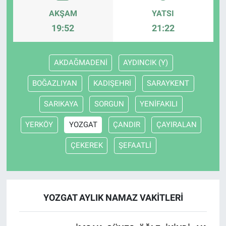
AKŞAM
YATSI
19:52
21:22
AKDAĞMADENİ
AYDINCIK (Y)
BOĞAZLIYAN
KADIŞEHRİ
SARAYKENT
SARIKAYA
SORGUN
YENİFAKILI
YERKÖY
YOZGAT
ÇANDIR
ÇAYIRALAN
ÇEKEREK
ŞEFAATLİ
YOZGAT AYLIK NAMAZ VAKITLERI