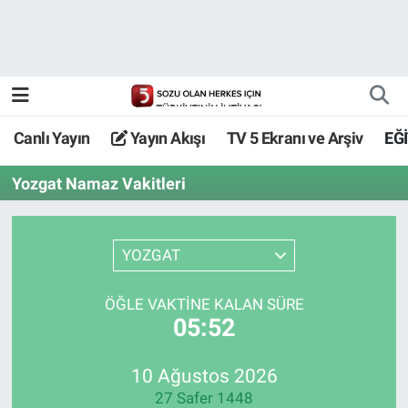
Canlı Yayın
Yayın Akışı
Canlı Yayın
Yayın Akışı
TV 5 Ekranı ve Arşiv
EĞ
TV 5 Ekranı ve Arşiv
Yozgat Namaz Vakitleri
YOZGAT
ÖĞLE VAKTİNE KALAN SÜRE
05:52
10 Ağustos 2026
27 Safer 1448