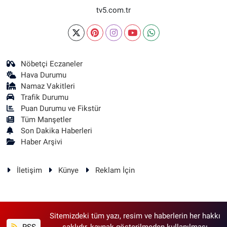
tv5.com.tr
Nöbetçi Eczaneler
Hava Durumu
Namaz Vakitleri
Trafik Durumu
Puan Durumu ve Fikstür
Tüm Manşetler
Son Dakika Haberleri
Haber Arşivi
İletişim
Künye
Reklam İçin
Sitemizdeki tüm yazı, resim ve haberlerin her hakkı