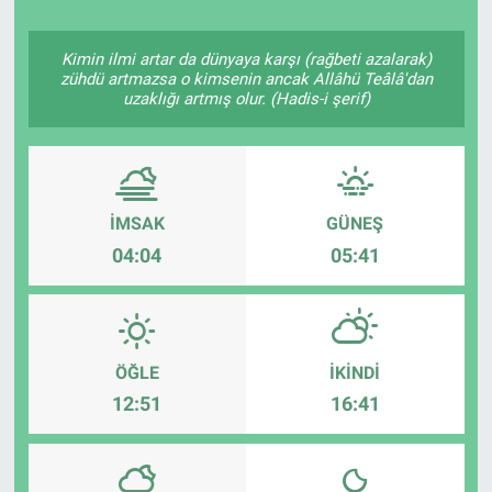
Kimin ilmi artar da dünyaya karşı (rağbeti azalarak)
zühdü artmazsa o kimsenin ancak Allâhü Teâlâ'dan
uzaklığı artmış olur. (Hadis-i şerif)
İMSAK
GÜNEŞ
04:04
05:41
ÖĞLE
İKINDI
12:51
16:41