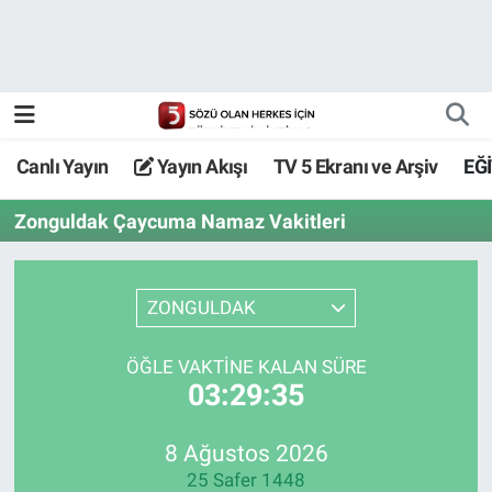
Canlı Yayın
Yayın Akışı
Canlı Yayın
Yayın Akışı
TV 5 Ekranı ve Arşiv
EĞ
TV 5 Ekranı ve Arşiv
Zonguldak Çaycuma Namaz Vakitleri
ZONGULDAK
ÖĞLE VAKTİNE KALAN SÜRE
03:29:35
8 Ağustos 2026
25 Safer 1448