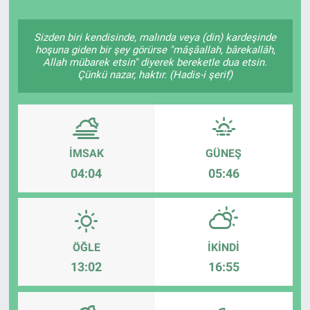
Sizden biri kendisinde, malında veya (din) kardeşinde
hoşuna giden bir şey görürse "mâşâallah, bârekallâh,
Allah mübarek etsin" diyerek bereketle dua etsin.
Çünkü nazar, haktır. (Hadis-i şerif)
İMSAK
GÜNEŞ
04:04
05:46
ÖĞLE
İKINDI
13:02
16:55