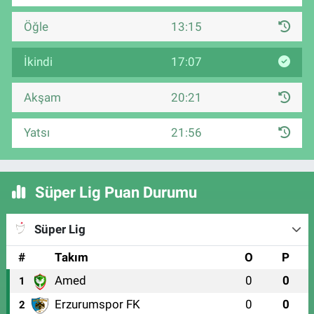
Öğle
13:15
İkindi
17:07
Akşam
20:21
Yatsı
21:56
Süper Lig Puan Durumu
Süper Lig
#
Takım
O
P
Amed
0
0
1
Erzurumspor FK
0
0
2