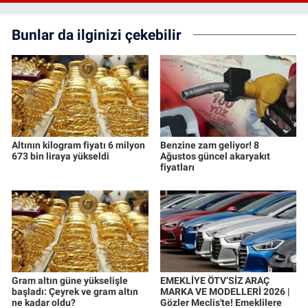
Bunlar da ilginizi çekebilir
Altının kilogram fiyatı 6 milyon
Benzine zam geliyor! 8
673 bin liraya yükseldi
Ağustos güncel akaryakıt
fiyatları
Gram altın güne yükselişle
EMEKLİYE ÖTV’SİZ ARAÇ
başladı: Çeyrek ve gram altın
MARKA VE MODELLERİ 2026 |
ne kadar oldu?
Gözler Meclis'te! Emeklilere