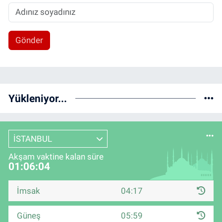
Gönder
Yükleniyor...
İSTANBUL
Akşam vaktine kalan süre
01:06:04
İmsak
04:17
Güneş
05:59