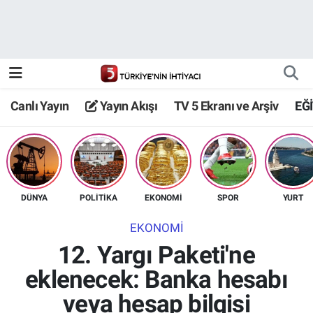
Canlı Yayın
Yayın Akışı
Canlı Yayın
Yayın Akışı
TV 5 Ekranı ve Arşiv
EĞ
TV 5 Ekranı ve Arşiv
DÜNYA
POLİTİKA
EKONOMİ
SPOR
YURT
EKONOMİ
12. Yargı Paketi'ne
eklenecek: Banka hesabı
veya hesap bilgisi