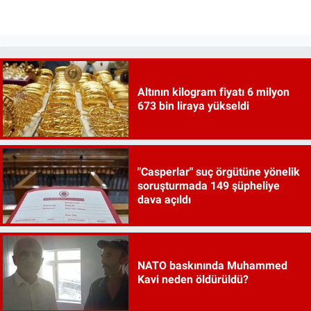
Altının kilogram fiyatı 6 milyon
673 bin liraya yükseldi
"Casperlar" suç örgütüne yönelik
soruşturmada 149 şüpheliye
dava açıldı
NATO baskınında Muhammed
Kavi neden öldürüldü?