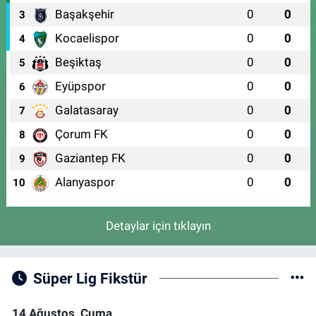
Başakşehir
0
0
3
Kocaelispor
0
0
4
Beşiktaş
0
0
5
Eyüpspor
0
0
6
Galatasaray
0
0
7
Çorum FK
0
0
8
Gaziantep FK
0
0
9
Alanyaspor
0
0
10
Detaylar için tıklayın
Süper Lig Fikstür
14 Ağustos, Cuma