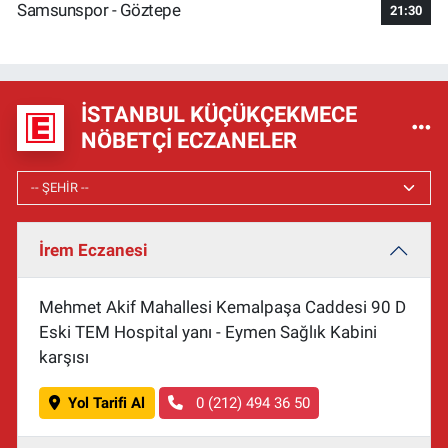
Samsunspor - Göztepe
21:30
İSTANBUL KÜÇÜKÇEKMECE
NÖBETÇI ECZANELER
İrem Eczanesi
Mehmet Akif Mahallesi Kemalpaşa Caddesi 90 D
Eski TEM Hospital yanı - Eymen Sağlık Kabini
karşısı
Yol Tarifi Al
0 (212) 494 36 50