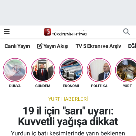
Canlı Yayın
Yayın Akışı
Canlı Yayın
Yayın Akışı
TV 5 Ekranı ve Arşiv
EĞ
TV 5 Ekranı ve Arşiv
DÜNYA
GÜNDEM
EKONOMİ
POLİTİKA
YURT
YURT HABERLERİ
19 il için "sarı" uyarı:
Kuvvetli yağışa dikkat
Yurdun iç batı kesimlerinde yarın beklenen