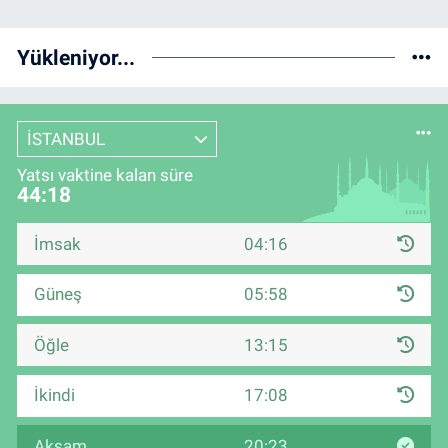
Yükleniyor...
İSTANBUL
Yatsı vaktine kalan süre
44:17
İmsak
04:16
Güneş
05:58
Öğle
13:15
İkindi
17:08
Akşam
20:23