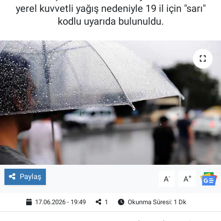
yerel kuvvetli yağış nedeniyle 19 il için "sarı"
kodlu uyarıda bulunuldu.
Paylaş
-
+
A
A
17.06.2026 - 19:49
1
Okunma Süresi: 1 Dk