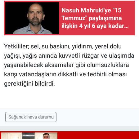
Nasuh Mahruki'ye "15
Temmuz" paylaşımına
ilişkin 4 yıl 6 aya kadar
hapis istemi
Yetkililer; sel, su baskını, yıldırım, yerel dolu
yağışı, yağış anında kuvvetli rüzgar ve ulaşımda
yaşanabilecek aksamalar gibi olumsuzluklara
karşı vatandaşların dikkatli ve tedbirli olması
gerektiğini bildirdi.
Sağanak hava durumu