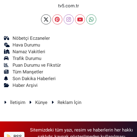
tv5.com.tr
Nöbetçi Eczaneler
Hava Durumu
Namaz Vakitleri
Trafik Durumu
Puan Durumu ve Fikstür
Tüm Manşetler
Son Dakika Haberleri
Haber Arşivi
İletişim
Künye
Reklam İçin
Sitemizdeki tüm yazı, resim ve haberlerin her hakkı
RSS
saklıdır, kaynak gösterilmeden kullanılması