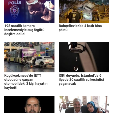
198 saatlik kamera
Bahçelievler'de 4 katlı bina
incelemesiyle suç örgütü
çöktü
deşifre edildi
Küçükçekmece'de İETT
İSKİ duyurdu: İstanbul'da 6
otobüsüne çarpan
ilçede 20 saatlik su kesintisi
otomobildeki 3 kişi hayatını
yaşanacak
kaybetti