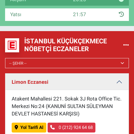
Yatsı
21:57
İSTANBUL KÜÇÜKÇEKMECE
NÖBETÇI ECZANELER
Limon Eczanesi
Atakent Mahallesi 221. Sokak 3J Rota Office Tic.
Merkezi No:24 (KANUNİ SULTAN SÜLEYMAN
DEVLET HASTANESİ KARŞISI)
Yol Tarifi Al
0 (212) 924 64 68