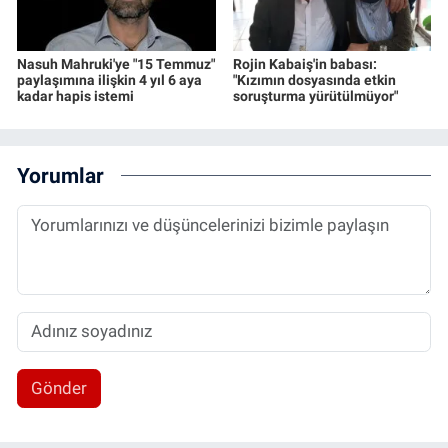
Nasuh Mahruki'ye "15 Temmuz"
Rojin Kabaiş'in babası:
paylaşımına ilişkin 4 yıl 6 aya
"Kızımın dosyasında etkin
kadar hapis istemi
soruşturma yürütülmüyor"
Yorumlar
Gönder