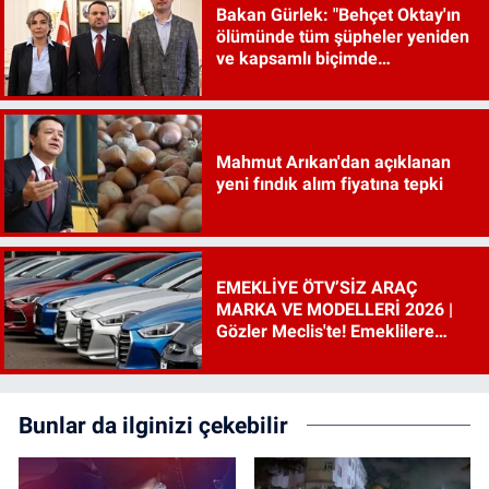
Bakan Gürlek: "Behçet Oktay'ın
ölümünde tüm şüpheler yeniden
ve kapsamlı biçimde
incelenecek"
Mahmut Arıkan'dan açıklanan
yeni fındık alım fiyatına tepki
EMEKLİYE ÖTV’SİZ ARAÇ
MARKA VE MODELLERİ 2026 |
Gözler Meclis'te! Emeklilere
ÖTV’siz araç çıkacak mı, şartları
ne?
Bunlar da ilginizi çekebilir