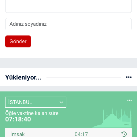
Gönder
Yükleniyor...
İSTANBUL
Öğle vaktine kalan süre
07:18:39
İmsak
04:17