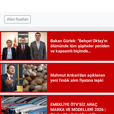
Altın fiyatları
Bakan Gürlek: "Behçet Oktay'ın
ölümünde tüm şüpheler yeniden
ve kapsamlı biçimde
incelenecek"
Mahmut Arıkan'dan açıklanan
yeni fındık alım fiyatına tepki
EMEKLİYE ÖTV’SİZ ARAÇ
MARKA VE MODELLERİ 2026 |