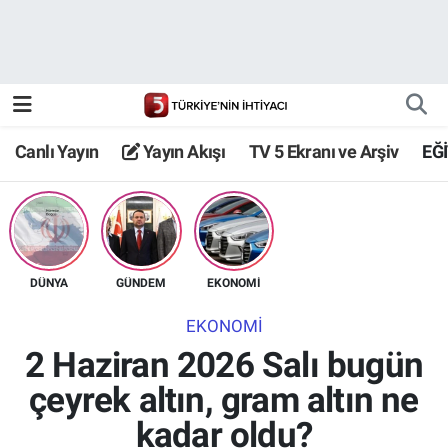
Canlı Yayın
Yayın Akışı
Canlı Yayın
Yayın Akışı
TV 5 Ekranı ve Arşiv
EĞ
TV 5 Ekranı ve Arşiv
DÜNYA
GÜNDEM
EKONOMİ
EKONOMİ
2 Haziran 2026 Salı bugün
çeyrek altın, gram altın ne
kadar oldu?