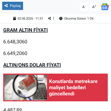
Paylaş
-
+
A
A
02.06.2026 - 11:31
1
Okunma Süresi: 1 Dk
GRAM ALTIN FİYATI
6.648,3060
6.649,2060
ALTIN/ONS DOLAR FİYATI
Konutlarda metrekare
maliyet bedelleri
güncellendi
4.487,89