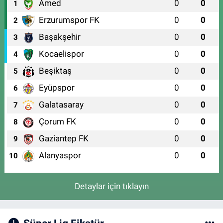
Amed
0
0
1
Erzurumspor FK
0
0
2
Başakşehir
0
0
3
Kocaelispor
0
0
4
Beşiktaş
0
0
5
Eyüpspor
0
0
6
Galatasaray
0
0
7
Çorum FK
0
0
8
Gaziantep FK
0
0
9
Alanyaspor
0
0
10
Detaylar için tıklayın