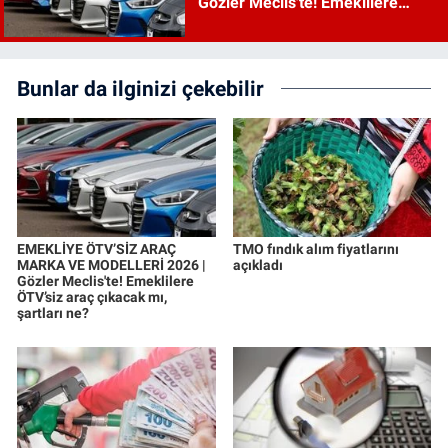
Gözler Meclis'te! Emeklilere
ÖTV’siz araç çıkacak mı, şartları
ne?
Bunlar da ilginizi çekebilir
EMEKLİYE ÖTV’SİZ ARAÇ
TMO fındık alım fiyatlarını
MARKA VE MODELLERİ 2026 |
açıkladı
Gözler Meclis'te! Emeklilere
ÖTV’siz araç çıkacak mı,
şartları ne?