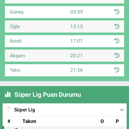
Güneş
05:59
Öğle
13:15
İkindi
17:07
Akşam
20:21
Yatsı
21:56
Süper Lig Puan Durumu
Süper Lig
#
Takım
O
P