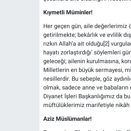
Kıymetli Müminler!
Her geçen gün, aile değerlerimiz ör
getirilmekte; bekârlık ve evlilik d
rızkın Allah’a ait olduğu[2] vurg
hayatı zorlaştırdığı’ söylemleri g
geleceği; ailenin kurulmasına, ko
Milletlerin en büyük sermayesi, mi
nesillerdir. Bu sebeple, göz aydınlı
olmak, sadece anne ve babaların 
Diyanet İşleri Başkanlığımız da bu
müftülüklerimiz marifetiyle nikâh
Aziz Müslümanlar!