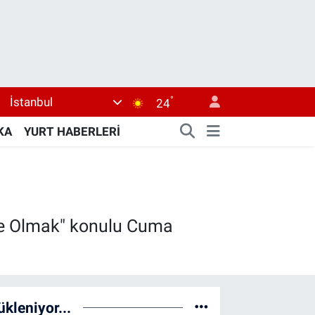
°
İstanbul
24
KA
YURT HABERLERİ
Aile Olmak" konulu Cuma
ükleniyor...