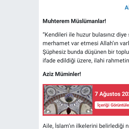
A
Muhterem Müslümanlar!
“Kendileri ile huzur bulasınız diye
merhamet var etmesi Allah’ın varlı
Şüphesiz bunda düşünen bir toplum 
ifade edildiği üzere, ilahi rahmetin
Aziz Müminler!
7 Ağustos 20
İçeriği Görüntül
Aile, İslam’ın ilkelerini belirledi