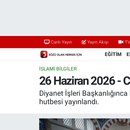
Canlı Yayın
Yayın Akışı
Canlı Yayın
Yayın Akışı
TV
TV 5 Ekranı ve Arşiv
EĞİTİM
E
İSLAMİ BİLGİLER
26 Haziran 2026 - 
Diyanet İşleri Başkanlığınca
hutbesi yayınlandı.