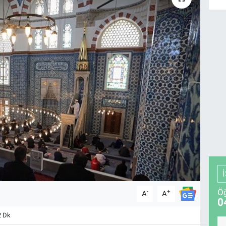
Öğ
-
+
A
A
0
2 Dk