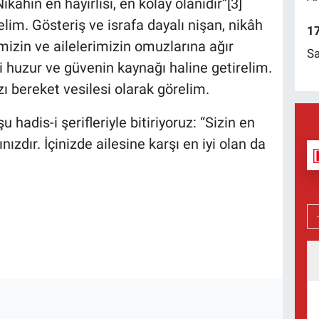
kâhın en hayırlısı, en kolay olanıdır”[3]
lim. Gösteriş ve israfa dayalı nişan, nikâh
17
izin ve ailelerimizin omuzlarına ağır
Sa
 huzur ve güvenin kaynağı haline getirelim.
ı bereket vesilesi olarak görelim.
u hadis-i şerifleriyle bitiriyoruz: “Sizin en
nınızdır. İçinizde ailesine karşı en iyi olan da