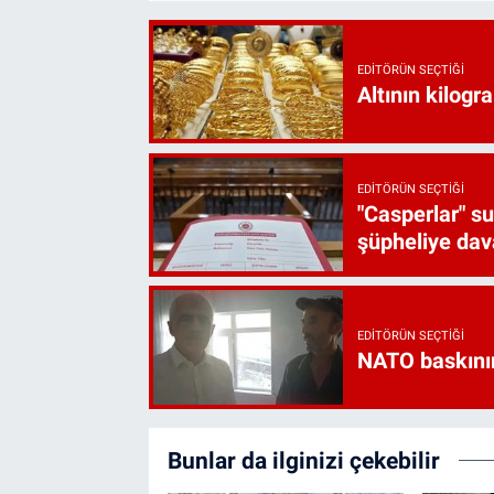
EDITÖRÜN SEÇTIĞI
Altının kilogr
EDITÖRÜN SEÇTIĞI
"Casperlar" s
şüpheliye dava
EDITÖRÜN SEÇTIĞI
NATO baskını
Bunlar da ilginizi çekebilir