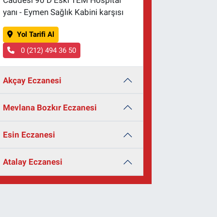
Caddesi 90 D Eski TEM Hospital
yanı - Eymen Sağlık Kabini karşısı
Yol Tarifi Al
0 (212) 494 36 50
Akçay Eczanesi
Mevlana Bozkır Eczanesi
Esin Eczanesi
Atalay Eczanesi