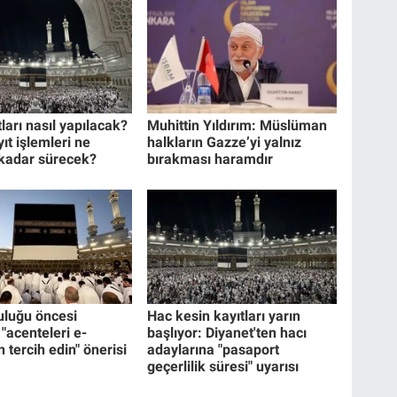
ları nasıl yapılacak?
Muhittin Yıldırım: Müslüman
ıt işlemleri ne
halkların Gazze’yi yalnız
kadar sürecek?
bırakması haramdır
uluğu öncesi
Hac kesin kayıtları yarın
"acenteleri e-
başlıyor: Diyanet'ten hacı
n tercih edin" önerisi
adaylarına "pasaport
geçerlilik süresi" uyarısı