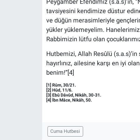
Peygamber Efendimiz (s.a.s)’in, “Ni
tavsiyesini kendimize düstur edine
ve düğün merasimleriyle gençlerim
yükler yüklemeyelim. Hanelerimizi
Rabbimizin lütfu olan çocuklarımız
Hutbemizi, Allah Resûlü (s.a.s)’in ş
hayırlınız, ailesine karşı en iyi ola
benim!”[4]
[1] Rûm, 30/21.
[2] Hûd, 11/6.
[3] Ebû Dâvûd, Nikâh, 30-31.
[4] İbn Mâce, Nikâh, 50.
Cuma Hutbesi