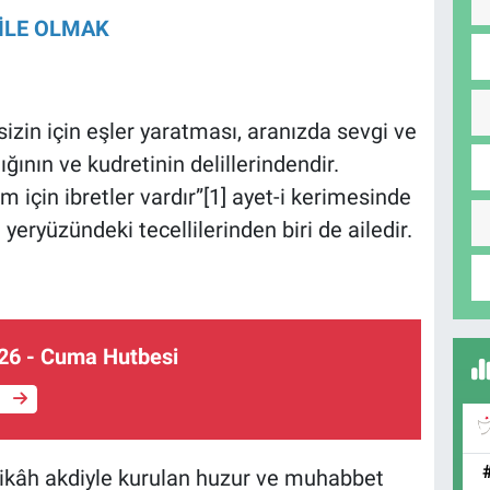
İLE OLMAK
 sizin için eşler yaratması, aranızda sevgi ve
ğının ve kudretinin delillerindendir.
için ibretler vardır”[1] ayet-i kerimesinde
 yeryüzündeki tecellilerinden biri de ailedir.
26 - Cuma Hutbesi
e
ği nikâh akdiyle kurulan huzur ve muhabbet