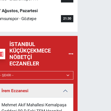
 Ağustos, Pazartesi
msunspor - Göztepe
21:30
İSTANBUL
KÜÇÜKÇEKMECE
NÖBETÇI
ECZANELER
İrem Eczanesi
Mehmet Akif Mahallesi Kemalpaşa