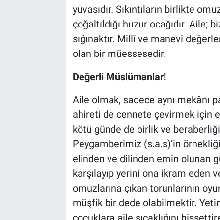
yuvasıdır. Sıkıntıların birlikte omu
çoğaltıldığı huzur ocağıdır. Aile; b
sığınaktır. Millî ve manevi değer
olan bir müessesedir.
Değerli Müslümanlar!
Aile olmak, sadece aynı mekânı pa
ahireti de cennete çevirmek için el
kötü günde de birlik ve beraberliği
Peygamberimiz (s.a.s)’in örnekliği
elinden ve dilinden emin olunan güv
karşılayıp yerini ona ikram eden 
omuzlarına çıkan torunlarının oyu
müşfik bir dede olabilmektir. Yet
çocuklara aile sıcaklığını hissetti