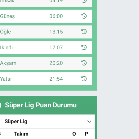
İmsak
04:19
Güneş
06:00
Öğle
13:15
İkindi
17:07
Akşam
20:20
Yatsı
21:54
Süper Lig Puan Durumu
Süper Lig
#
Takım
O
P