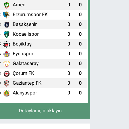
Amed
0
0
1
Erzurumspor FK
0
0
2
Başakşehir
0
0
3
Kocaelispor
0
0
4
Beşiktaş
0
0
5
Eyüpspor
0
0
6
Galatasaray
0
0
7
Çorum FK
0
0
8
Gaziantep FK
0
0
9
Alanyaspor
0
0
0
Detaylar için tıklayın