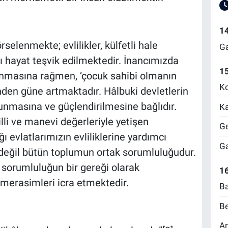
1
selenmekte; evlilikler, külfetli hale
Ga
ışı hayat teşvik edilmektedir. İnancımızda
1
ulanmasına rağmen, ‘çocuk sahibi olmanın
Ko
ünden güne artmaktadır. Hâlbuki devletlerin
runmasına ve güçlendirilmesine bağlıdır.
Ka
lli ve manevi değerleriyle yetişen
Ge
ğı evlatlarımızın evliliklerine yardımcı
Ga
değil bütün toplumun ortak sorumluluğudur.
 sorumluluğun bir gereği olarak
16
 merasimleri icra etmektedir.
Ba
Be
Am