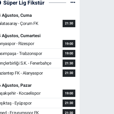
Süper Lig Fikstür
4 Ağustos, Cuma
latasaray - Çorum FK
21:30
5 Ağustos, Cumartesi
nyaspor - Rizespor
19:00
sımpaşa - Trabzonspor
19:00
nçlerbirliği S.K. - Fenerbahçe
21:30
ziantep FK - Alanyaspor
21:30
 Ağustos, Pazar
şakşehir - Kocaelispor
19:00
şiktaş - Eyüpspor
21:30
ed - Erzurumspor FK
21:30