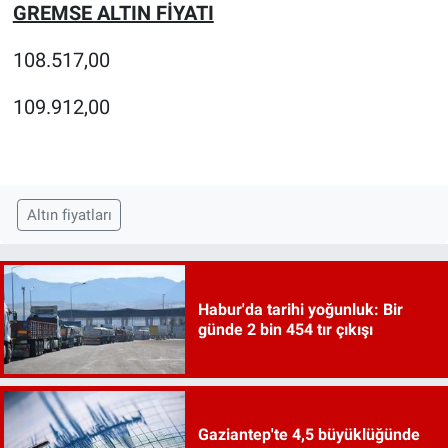
GREMSE ALTIN FİYATI
108.517,00
109.912,00
Altın fiyatları
Habur'da tarihi yoğunluk: Bir
günde 2 bin 454 tır çıkışı
Gaziantep'te 4,5 büyüklüğünde