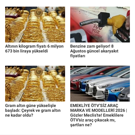
Altının kilogram fiyatı 6 milyon
Benzine zam geliyor! 8
673 bin liraya yükseldi
Ağustos güncel akaryakıt
fiyatları
Gram altın güne yükselişle
EMEKLİYE ÖTV’SİZ ARAÇ
başladı: Çeyrek ve gram altın
MARKA VE MODELLERİ 2026 |
ne kadar oldu?
Gözler Meclis'te! Emeklilere
ÖTV’siz araç çıkacak mı,
şartları ne?