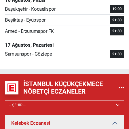
Başakşehir - Kocaelispor
19:00
Beşiktaş - Eyüpspor
21:30
Amed - Erzurumspor FK
21:30
17 Ağustos, Pazartesi
Samsunspor - Göztepe
21:30
İSTANBUL KÜÇÜKÇEKMECE
NÖBETÇI ECZANELER
Kelebek Eczanesi