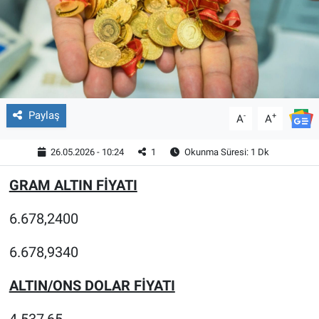
Paylaş
-
+
A
A
26.05.2026 - 10:24
1
Okunma Süresi: 1 Dk
GRAM ALTIN FİYATI
6.678,2400
6.678,9340
ALTIN/ONS DOLAR FİYATI