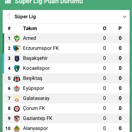
Süper Lig Puan Durumu
Süper Lig
#
Takım
O
P
Amed
0
0
1
Erzurumspor FK
0
0
2
Başakşehir
0
0
3
Kocaelispor
0
0
4
Beşiktaş
0
0
5
Eyüpspor
0
0
6
Galatasaray
0
0
7
Çorum FK
0
0
8
Gaziantep FK
0
0
9
Alanyaspor
0
0
10