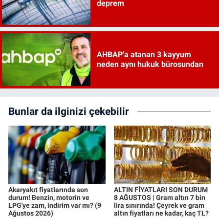
deprem
AHBAP'a atanan 3 kayyum
neden aynı hukuk bürosundan
Bunlar da ilginizi çekebilir
Akaryakıt fiyatlarında son
ALTIN FİYATLARI SON DURUM
durum! Benzin, motorin ve
8 AĞUSTOS | Gram altın 7 bin
LPG'ye zam, indirim var mı? (9
lira sınırında! Çeyrek ve gram
Ağustos 2026)
altın fiyatları ne kadar, kaç TL?