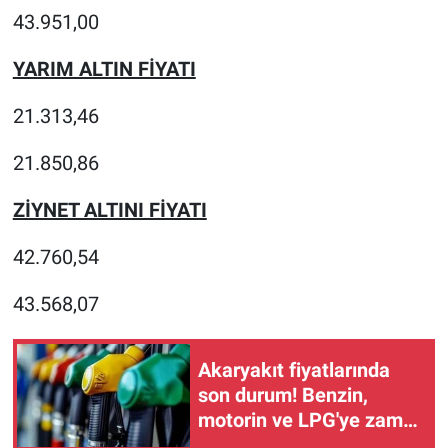
43.951,00
YARIM ALTIN FİYATI
21.313,46
21.850,86
ZİYNET ALTINI FİYATI
42.760,54
43.568,07
Akaryakıt fiyatlarında
son durum! Benzin,
motorin ve LPG'ye zam,
indirim var mı? (9