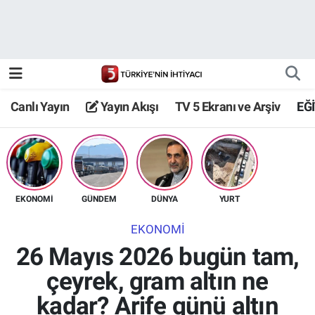
Canlı Yayın
Yayın Akışı
Canlı Yayın
Yayın Akışı
TV 5 Ekranı ve Arşiv
EĞ
TV 5 Ekranı ve Arşiv
EKONOMİ
GÜNDEM
DÜNYA
YURT
EKONOMİ
26 Mayıs 2026 bugün tam,
çeyrek, gram altın ne
kadar? Arife günü altın