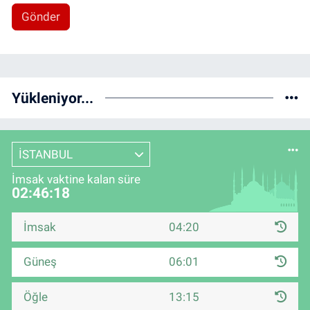
Gönder
Yükleniyor...
İSTANBUL
İmsak vaktine kalan süre
02:46:18
İmsak
04:20
Güneş
06:01
Öğle
13:15