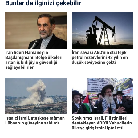
Bunlar da ilginizi çekebilir
İran lideri Hamaney'in
İran savaşı ABD'nin stratejik
Başdanışmanı: Bölge ülkeleri
petrol rezervlerini 43 yılın en
artan iş birliğiyle güvenliği
düşük seviyesine çekti
sağlayabilirler
İşgalci İsrail, ateşkese rağmen
Soykırımcı İsrail, Filistinlileri
Lübnan'ın güneyine saldırdı
destekleyen ABD'li Yahudilerin
ülkeye giriş iznini iptal etti