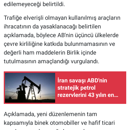
edilemeyeceği belirtildi.
Trafiğe elverişli olmayan kullanılmış araçların
ihracatının da yasaklanacağı belirtilen
açıklamada, böylece AB'nin üçüncü ülkelerde
çevre kirliliğine katkıda bulunmamasının ve
değerli ham maddelerin Birlik içinde
tutulmasının amaçlandığı vurgulandı.
İran savaşı ABD'nin
stratejik petrol
rezervlerini 43 yılın en
düşük seviyesine çekti
Açıklamada, yeni düzenlemenin tam
kapsamıyla binek otomobiller ve hafif ticari