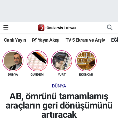
Canlı Yayın
Yayın Akışı
Canlı Yayın
Yayın Akışı
TV 5 Ekranı ve Arşiv
EĞ
TV 5 Ekranı ve Arşiv
DÜNYA
GÜNDEM
YURT
EKONOMİ
DÜNYA
AB, ömrünü tamamlamış
araçların geri dönüşümünü
artıracak