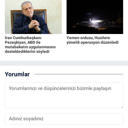
İran Cumhurbaşkanı
Yemen ordusu, Husilere
Pezeşkiyan, ABD ile
yönelik operasyon düzenledi
mutabakatın uygulanmasını
desteklediklerini söyledi
Yorumlar