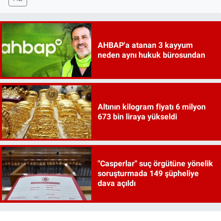
AHBAP'a atanan 3 kayyum
neden aynı hukuk bürosundan
Altının kilogram fiyatı 6 milyon
673 bin liraya yükseldi
"Casperlar" suç örgütüne yönelik
soruşturmada 149 şüpheliye
dava açıldı