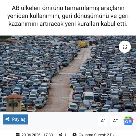
AB ülkeleri ömrünü tamamlamış araçların
yeniden kullanımını, geri dönüşümünü ve geri
kazanımını artıracak yeni kuralları kabul etti.
Paylaş
-
+
A
A
29.06.2026 - 17:30
1
Okunma Süresi: 2 Dk