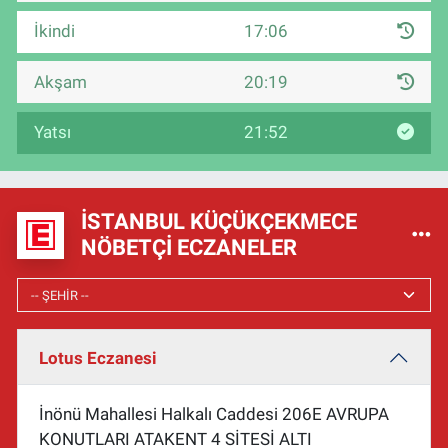
İkindi
17:06
Akşam
20:19
Yatsı
21:52
İSTANBUL KÜÇÜKÇEKMECE
NÖBETÇI ECZANELER
Lotus Eczanesi
İnönü Mahallesi Halkalı Caddesi 206E AVRUPA
KONUTLARI ATAKENT 4 SİTESİ ALTI