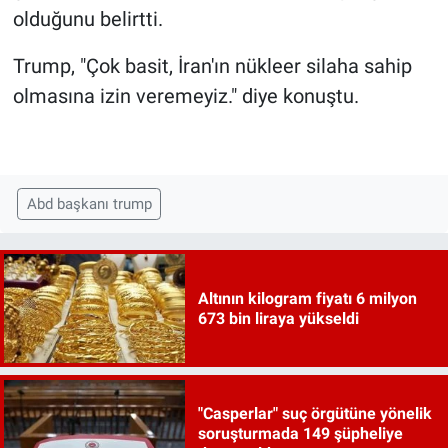
olduğunu belirtti.
Trump, "Çok basit, İran'ın nükleer silaha sahip
olmasına izin veremeyiz." diye konuştu.
Abd başkanı trump
Altının kilogram fiyatı 6 milyon
673 bin liraya yükseldi
"Casperlar" suç örgütüne yönelik
soruşturmada 149 şüpheliye