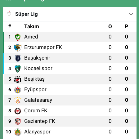
Süper Lig
#
Takım
O
P
Amed
0
0
1
Erzurumspor FK
0
0
2
Başakşehir
0
0
3
Kocaelispor
0
0
4
Beşiktaş
0
0
5
Eyüpspor
0
0
6
Galatasaray
0
0
7
Çorum FK
0
0
8
Gaziantep FK
0
0
9
Alanyaspor
0
0
10