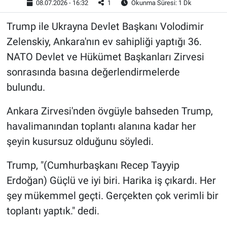
08.07.2026 - 16:32
1
Okunma Süresi: 1 Dk
Trump ile Ukrayna Devlet Başkanı Volodimir
Zelenskiy, Ankara'nın ev sahipliği yaptığı 36.⁠
⁠NATO Devlet ve Hükümet Başkanları Zirvesi
sonrasında basına değerlendirmelerde
bulundu.
Ankara Zirvesi'nden övgüyle bahseden Trump,
havalimanından toplantı alanına kadar her
şeyin kusursuz olduğunu söyledi.
Trump, "(Cumhurbaşkanı Recep Tayyip
Erdoğan) Güçlü ve iyi biri. Harika iş çıkardı. Her
şey mükemmel geçti. Gerçekten çok verimli bir
toplantı yaptık." dedi.