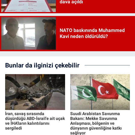
dava açıldı
NATO baskınında Muhammed
Kavi neden öldürüldü?
Bunlar da ilginizi çekebilir
İran, savaş sırasında
Suudi Arabistan Savunma
düşürdüğü ABD-İsrail'e ait uçak
Bakanı: Mekke Savunma
ve İHA'ların kalıntılarını
Anlaşması, bölgenin ve
sergiledi
dünyanın güvenliğine katkı
sağlıyor