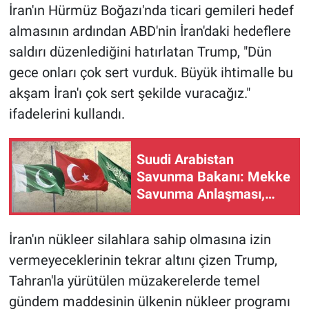
İran'ın Hürmüz Boğazı'nda ticari gemileri hedef
almasının ardından ABD'nin İran'daki hedeflere
saldırı düzenlediğini hatırlatan Trump, "Dün
gece onları çok sert vurduk. Büyük ihtimalle bu
akşam İran'ı çok sert şekilde vuracağız."
ifadelerini kullandı.
Suudi Arabistan
Savunma Bakanı: Mekke
Savunma Anlaşması,
bölgenin ve dünyanın
güvenliğine katkı
İran'ın nükleer silahlara sahip olmasına izin
sağlıyor
vermeyeceklerinin tekrar altını çizen Trump,
Tahran'la yürütülen müzakerelerde temel
gündem maddesinin ülkenin nükleer programı