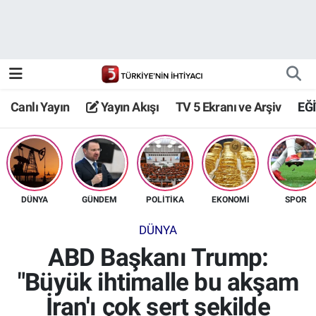
Canlı Yayın
Yayın Akışı
Canlı Yayın
Yayın Akışı
TV 5 Ekranı ve Arşiv
EĞ
TV 5 Ekranı ve Arşiv
DÜNYA
GÜNDEM
POLİTİKA
EKONOMİ
SPOR
DÜNYA
ABD Başkanı Trump:
"Büyük ihtimalle bu akşam
İran'ı çok sert şekilde