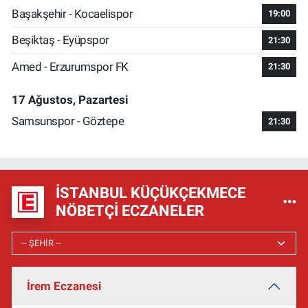
Başakşehir - Kocaelispor
19:00
Beşiktaş - Eyüpspor
21:30
Amed - Erzurumspor FK
21:30
17 Ağustos, Pazartesi
Samsunspor - Göztepe
21:30
İSTANBUL KÜÇÜKÇEKMECE
NÖBETÇI ECZANELER
İrem Eczanesi