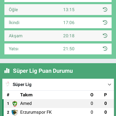
Öğle
13:15
İkindi
17:06
Akşam
20:18
Yatsı
21:50
Süper Lig Puan Durumu
Süper Lig
#
Takım
O
P
Amed
0
0
1
Erzurumspor FK
0
0
2