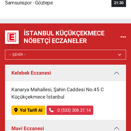
Samsunspor - Göztepe
21:30
İSTANBUL KÜÇÜKÇEKMECE
NÖBETÇI ECZANELER
Kelebek Eczanesi
Kanarya Mahallesi, Şahin Caddesi No:45 C
Küçükçekmece İstanbul
Yol Tarifi Al
0 (533) 306 21 14
Mavi Eczanesi