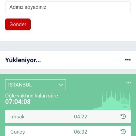
Gönder
Yükleniyor...
İSTANBUL
Öğle vaktine kalan süre
07:04:07
İmsak
04:22
Güneş
06:02