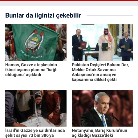
Bunlar da ilginizi çekebilir
Hamas, Gazze ateşkesinin
Pakistan Dışişleri Bakanı Dar,
ikinci aşama planına "bağlı
Mekke Ortak Savunma
olduğunu" açıkladı
Anlaşması'nın amaç ve
kapsamına dikkat çekti
İsrail'in Gazze'ye saldırılarında
Netanyahu, Barış Kurulu'nun
şehit sayısı 73 bin 386'ya
açıkladığı Gazze’deki