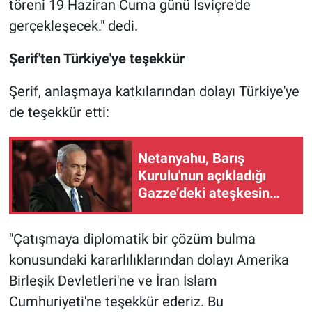
töreni 19 Haziran Cuma günü İsviçre'de
gerçekleşecek." dedi.
Şerif'ten Türkiye'ye teşekkür
Şerif, anlaşmaya katkılarından dolayı Türkiye'ye
de teşekkür etti:
Netanyahu, Barış
Kurulu'nun açıkladığı
Gazze’deki ateşkesin
ikinci aşaması planını
reddettiklerini açıkladı
"Çatışmaya diplomatik bir çözüm bulma
konusundaki kararlılıklarından dolayı Amerika
Birleşik Devletleri'ne ve İran İslam
Cumhuriyeti'ne teşekkür ederiz. Bu