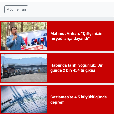
Abd ile iran
Mahmut Arıkan: “Çiftçimizin
feryadı arşa dayandı”
Habur'da tarihi yoğunluk: Bir
günde 2 bin 454 tır çıkışı
Gaziantep'te 4,5 büyüklüğünde
deprem