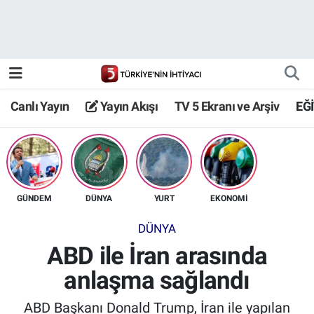
Canlı Yayın
Yayın Akışı
Canlı Yayın
Yayın Akışı
TV 5 Ekranı ve Arşiv
EĞ
TV 5 Ekranı ve Arşiv
GÜNDEM
DÜNYA
YURT
EKONOMİ
DÜNYA
ABD ile İran arasında
anlaşma sağlandı
ABD Başkanı Donald Trump, İran ile yapılan