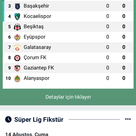
Başakşehir
0
0
3
Kocaelispor
0
0
4
Beşiktaş
0
0
5
Eyüpspor
0
0
6
Galatasaray
0
0
7
Çorum FK
0
0
8
Gaziantep FK
0
0
9
Alanyaspor
0
0
10
Detaylar için tıklayın
Süper Lig Fikstür
14 Ağustos, Cuma