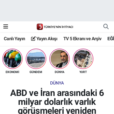
Canlı Yayın
Yayın Akışı
Canlı Yayın
Yayın Akışı
TV 5 Ekranı ve Arşiv
EĞ
TV 5 Ekranı ve Arşiv
EKONOMİ
GÜNDEM
DÜNYA
YURT
DÜNYA
ABD ve İran arasındaki 6
milyar dolarlık varlık
görüşmeleri yeniden