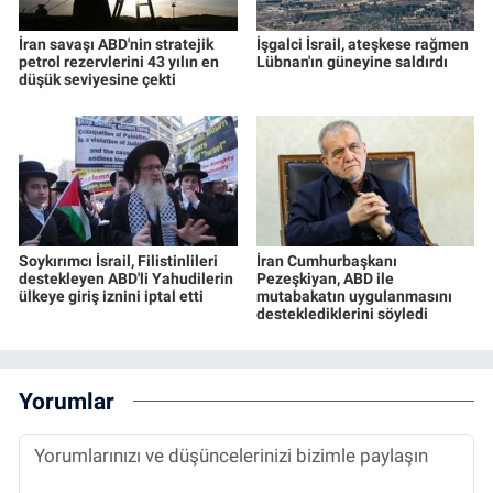
İran savaşı ABD'nin stratejik
İşgalci İsrail, ateşkese rağmen
petrol rezervlerini 43 yılın en
Lübnan'ın güneyine saldırdı
düşük seviyesine çekti
Soykırımcı İsrail, Filistinlileri
İran Cumhurbaşkanı
destekleyen ABD'li Yahudilerin
Pezeşkiyan, ABD ile
ülkeye giriş iznini iptal etti
mutabakatın uygulanmasını
desteklediklerini söyledi
Yorumlar