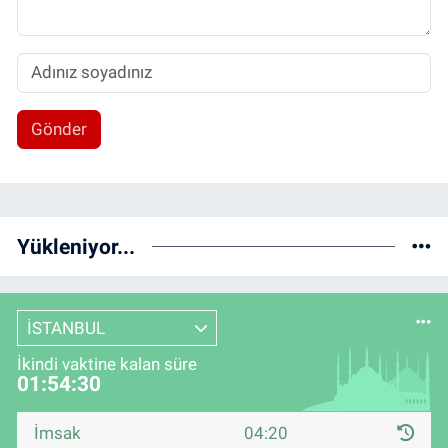
Gönder
Yükleniyor...
İSTANBUL
İkindi vaktine kalan süre
01:54:29
İmsak
04:20