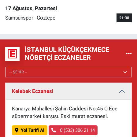
17 Ağustos, Pazartesi
Samsunspor - Göztepe
21:30
İSTANBUL KÜÇÜKÇEKMECE
NÖBETÇI ECZANELER
Kelebek Eczanesi
Kanarya Mahallesi Şahin Caddesi No:45 C Ece
süpermarket karşısı. Eski murat eczanesi.
Yol Tarifi Al
0 (533) 306 21 14