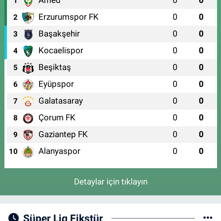
1
Erzurumspor FK
0
0
2
Başakşehir
0
0
3
Kocaelispor
0
0
4
Beşiktaş
0
0
5
Eyüpspor
0
0
6
Galatasaray
0
0
7
Çorum FK
0
0
8
Gaziantep FK
0
0
9
Alanyaspor
0
0
10
Detaylar için tıklayın
Süper Lig Fikstür