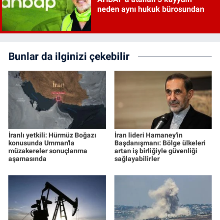
neden aynı hukuk bürosundan
Bunlar da ilginizi çekebilir
İranlı yetkili: Hürmüz Boğazı
İran lideri Hamaney'in
konusunda Umman'la
Başdanışmanı: Bölge ülkeleri
müzakereler sonuçlanma
artan iş birliğiyle güvenliği
aşamasında
sağlayabilirler