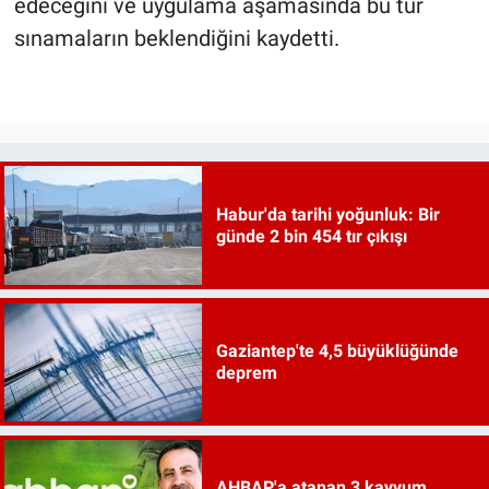
edeceğini ve uygulama aşamasında bu tür
sınamaların beklendiğini kaydetti.
Habur'da tarihi yoğunluk: Bir
günde 2 bin 454 tır çıkışı
Gaziantep'te 4,5 büyüklüğünde
deprem
AHBAP'a atanan 3 kayyum