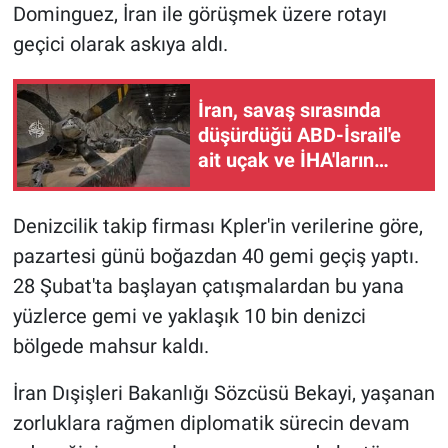
Dominguez, İran ile görüşmek üzere rotayı
geçici olarak askıya aldı.
İran, savaş sırasında
düşürdüğü ABD-İsrail'e
ait uçak ve İHA'ların
kalıntılarını sergiledi
Denizcilik takip firması Kpler'in verilerine göre,
pazartesi günü boğazdan 40 gemi geçiş yaptı.
28 Şubat'ta başlayan çatışmalardan bu yana
yüzlerce gemi ve yaklaşık 10 bin denizci
bölgede mahsur kaldı.
İran Dışişleri Bakanlığı Sözcüsü Bekayi, yaşanan
zorluklara rağmen diplomatik sürecin devam