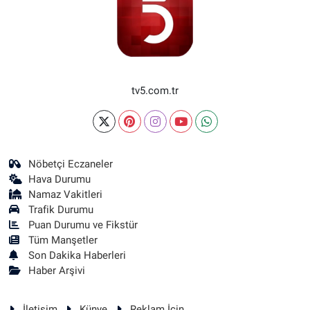
tv5.com.tr
Nöbetçi Eczaneler
Hava Durumu
Namaz Vakitleri
Trafik Durumu
Puan Durumu ve Fikstür
Tüm Manşetler
Son Dakika Haberleri
Haber Arşivi
İletişim
Künye
Reklam İçin