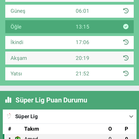
Güneş
06:01
Öğle
13:15
İkindi
17:06
Akşam
20:19
Yatsı
21:52
Süper Lig Puan Durumu
Süper Lig
#
Takım
O
P
Amed
0
0