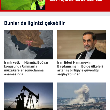
Bunlar da ilginizi çekebilir
İranlı yetkili: Hürmüz Boğazı
İran lideri Hamaney'in
konusunda Umman'la
Başdanışmanı: Bölge ülkeleri
müzakereler sonuçlanma
artan iş birliğiyle güvenliği
aşamasında
sağlayabilirler