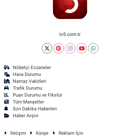
tv5.com.tr
Nöbetçi Eczaneler
Hava Durumu
Namaz Vakitleri
Trafik Durumu
Puan Durumu ve Fikstür
Tüm Manşetler
Son Dakika Haberleri
Haber Arşivi
İletişim
Künye
Reklam İçin