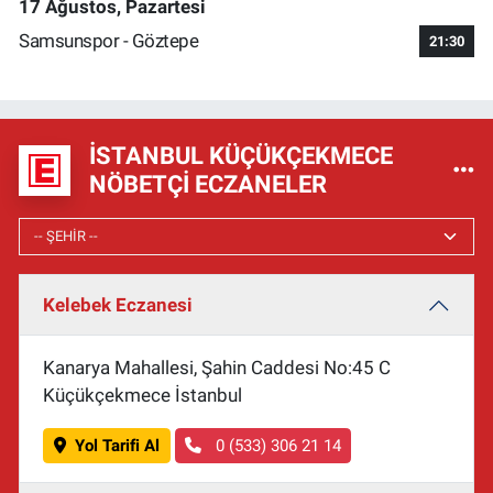
17 Ağustos, Pazartesi
Samsunspor - Göztepe
21:30
İSTANBUL KÜÇÜKÇEKMECE
NÖBETÇI ECZANELER
Kelebek Eczanesi
Kanarya Mahallesi, Şahin Caddesi No:45 C
Küçükçekmece İstanbul
Yol Tarifi Al
0 (533) 306 21 14