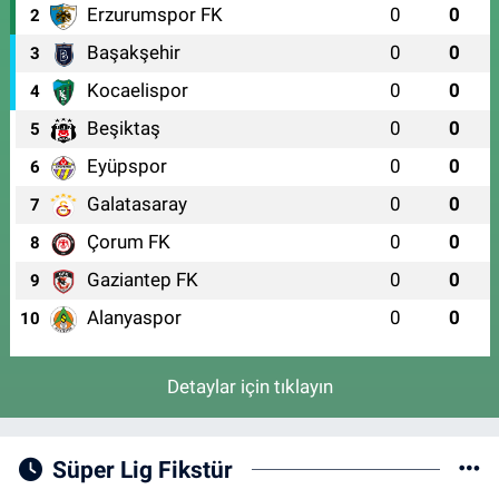
Erzurumspor FK
0
0
2
Başakşehir
0
0
3
Kocaelispor
0
0
4
Beşiktaş
0
0
5
Eyüpspor
0
0
6
Galatasaray
0
0
7
Çorum FK
0
0
8
Gaziantep FK
0
0
9
Alanyaspor
0
0
10
Detaylar için tıklayın
Süper Lig Fikstür