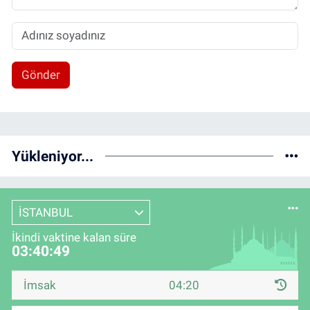
Gönder
Yükleniyor...
İSTANBUL
İkindi vaktine kalan süre
03:40:49
İmsak
04:20