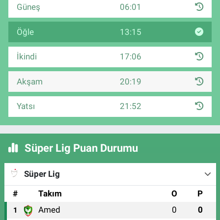
Güneş
06:01
Öğle
13:15
İkindi
17:06
Akşam
20:19
Yatsı
21:52
Süper Lig Puan Durumu
Süper Lig
#
Takım
O
P
Amed
0
0
1