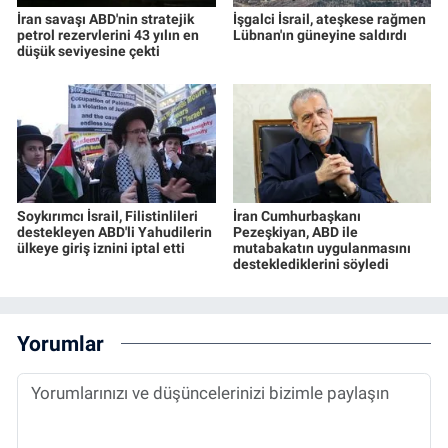
İran savaşı ABD'nin stratejik
İşgalci İsrail, ateşkese rağmen
petrol rezervlerini 43 yılın en
Lübnan'ın güneyine saldırdı
düşük seviyesine çekti
Soykırımcı İsrail, Filistinlileri
İran Cumhurbaşkanı
destekleyen ABD'li Yahudilerin
Pezeşkiyan, ABD ile
ülkeye giriş iznini iptal etti
mutabakatın uygulanmasını
desteklediklerini söyledi
Yorumlar