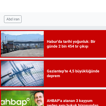
Abd iran
Habur'da tarihi yoğunluk: Bir
günde 2 bin 454 tır çıkışı
Gaziantep'te 4,5 büyüklüğünde
deprem
AHBAP'a atanan 3 kayyum
neden aynı hukuk bürosundan