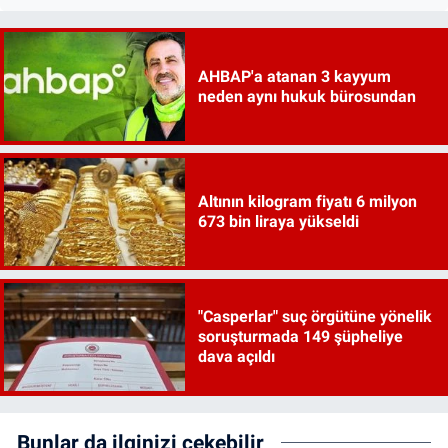
AHBAP'a atanan 3 kayyum
neden aynı hukuk bürosundan
Altının kilogram fiyatı 6 milyon
673 bin liraya yükseldi
"Casperlar" suç örgütüne yönelik
soruşturmada 149 şüpheliye
dava açıldı
Bunlar da ilginizi çekebilir