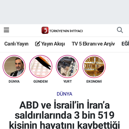
Canlı Yayın
Yayın Akışı
Canlı Yayın
Yayın Akışı
TV 5 Ekranı ve Arşiv
EĞ
TV 5 Ekranı ve Arşiv
DÜNYA
GÜNDEM
YURT
EKONOMİ
DÜNYA
ABD ve İsrail’in İran’a
saldırılarında 3 bin 519
kişinin hayatını kaybettiği