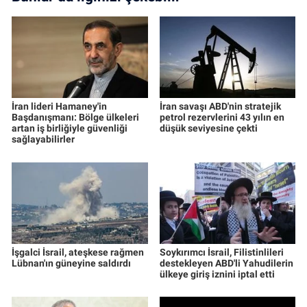
İran lideri Hamaney'in
İran savaşı ABD'nin stratejik
Başdanışmanı: Bölge ülkeleri
petrol rezervlerini 43 yılın en
artan iş birliğiyle güvenliği
düşük seviyesine çekti
sağlayabilirler
İşgalci İsrail, ateşkese rağmen
Soykırımcı İsrail, Filistinlileri
Lübnan'ın güneyine saldırdı
destekleyen ABD'li Yahudilerin
ülkeye giriş iznini iptal etti