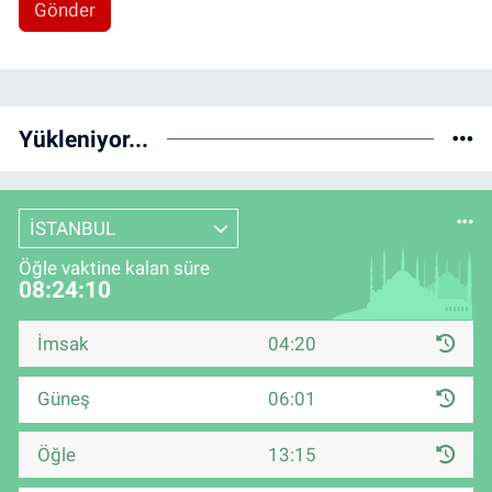
Gönder
Yükleniyor...
İSTANBUL
Öğle vaktine kalan süre
08:24:10
İmsak
04:20
Güneş
06:01
Öğle
13:15