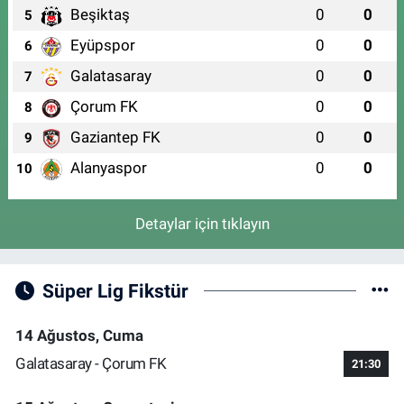
Beşiktaş
0
0
5
Eyüpspor
0
0
6
Galatasaray
0
0
7
Çorum FK
0
0
8
Gaziantep FK
0
0
9
Alanyaspor
0
0
10
Detaylar için tıklayın
Süper Lig Fikstür
14 Ağustos, Cuma
Galatasaray - Çorum FK
21:30