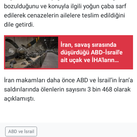
bozulduğunu ve konuyla ilgili yoğun çaba sarf
edilerek cenazelerin ailelere teslim edildiğini
dile getirdi.
İran, savaş sırasında
düşürdüğü ABD-İsrail'e
ait uçak ve İHA'ların
kalıntılarını sergiledi
İran makamları daha önce ABD ve İsrail’in İran’a
saldırılarında ölenlerin sayısını 3 bin 468 olarak
açıklamıştı.
ABD ve İsrail