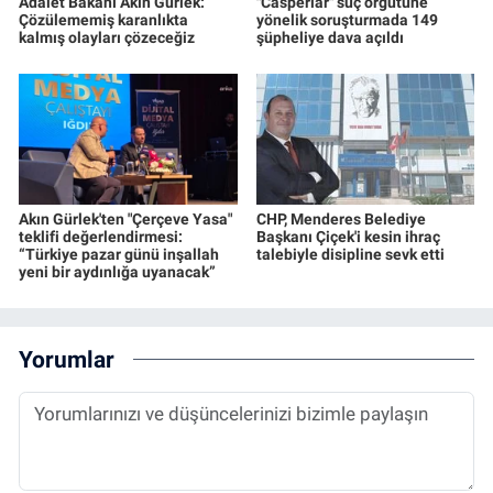
Adalet Bakanı Akın Gürlek:
"Casperlar" suç örgütüne
Çözülememiş karanlıkta
yönelik soruşturmada 149
kalmış olayları çözeceğiz
şüpheliye dava açıldı
Akın Gürlek'ten "Çerçeve Yasa"
CHP, Menderes Belediye
teklifi değerlendirmesi:
Başkanı Çiçek'i kesin ihraç
“Türkiye pazar günü inşallah
talebiyle disipline sevk etti
yeni bir aydınlığa uyanacak”
Yorumlar