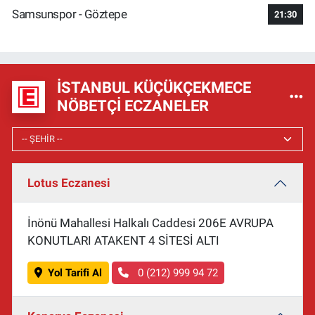
Samsunspor - Göztepe
21:30
İSTANBUL KÜÇÜKÇEKMECE
NÖBETÇI ECZANELER
Lotus Eczanesi
İnönü Mahallesi Halkalı Caddesi 206E AVRUPA
KONUTLARI ATAKENT 4 SİTESİ ALTI
Yol Tarifi Al
0 (212) 999 94 72