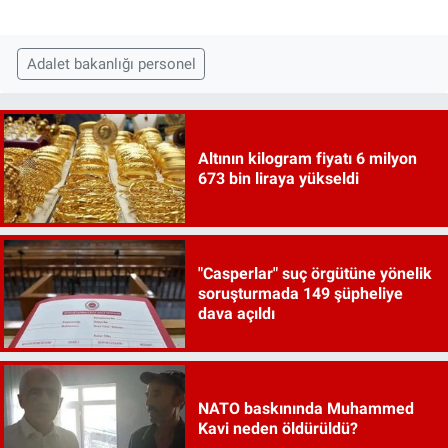
Adalet bakanlığı personel
Altının kilogram fiyatı 6 milyon
673 bin liraya yükseldi
"Casperlar" suç örgütüne yönelik
soruşturmada 149 şüpheliye
dava açıldı
NATO baskınında Muhammed
Kavi neden öldürüldü?