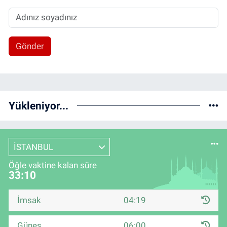
Gönder
Yükleniyor...
İSTANBUL
Öğle vaktine kalan süre
33:10
İmsak
04:19
Güneş
06:00