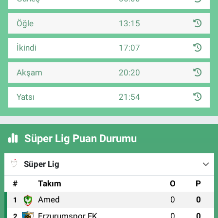
Öğle
13:15
İkindi
17:07
Akşam
20:20
Yatsı
21:54
Süper Lig Puan Durumu
Süper Lig
#
Takım
O
P
Amed
0
0
1
Erzurumspor FK
0
0
2