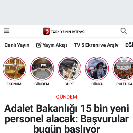
Canlı Yayın
Yayın Akışı
Canlı Yayın
Yayın Akışı
TV 5 Ekranı ve Arşiv
EĞ
TV 5 Ekranı ve Arşiv
EKONOMİ
GÜNDEM
YURT
DÜNYA
POLİTİKA
GÜNDEM
Adalet Bakanlığı 15 bin yeni
personel alacak: Başvurular
bugün başlıyor