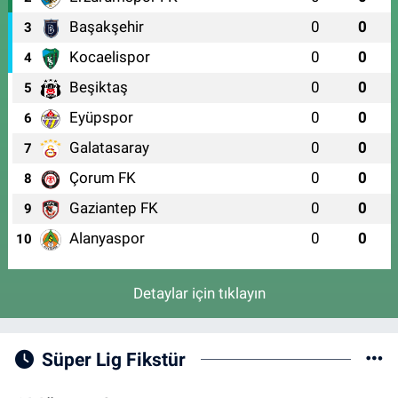
Başakşehir
0
0
3
Kocaelispor
0
0
4
Beşiktaş
0
0
5
Eyüpspor
0
0
6
Galatasaray
0
0
7
Çorum FK
0
0
8
Gaziantep FK
0
0
9
Alanyaspor
0
0
10
Detaylar için tıklayın
Süper Lig Fikstür