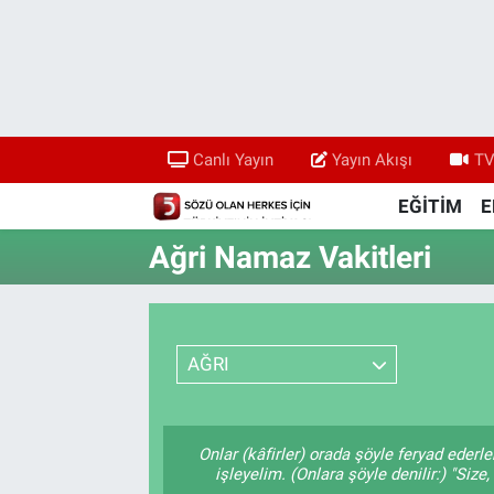
Canlı Yayın
Yayın Akışı
Canlı Yayın
Yayın Akışı
TV
TV 5 Ekranı ve Arşiv
EĞİTİM
E
Ağri Namaz Vakitleri
AĞRI
Onlar (kâfirler) orada şöyle feryad ederl
işleyelim. (Onlara şöyle denilir:) "