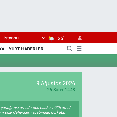
°
İstanbul
25
KA
YURT HABERLERİ
9 Ağustos 2026
26 Safer 1448
i) yaptığımız amellerden başka; sâlih amel
 Hem size Cehennem azâbından korkutan