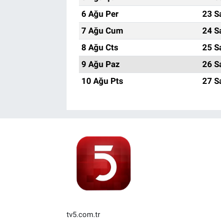
6 Ağu Per
23 S
7 Ağu Cum
24 S
8 Ağu Cts
25 S
9 Ağu Paz
26 S
10 Ağu Pts
27 S
tv5.com.tr