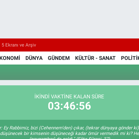
 5 Ekranı ve Arşiv
KONOMİ
DÜNYA
GÜNDEM
KÜLTÜR - SANAT
POLİTİ
İKINDI VAKTİNE KALAN SÜRE
03:46:55
er: Ey Rabbimiz, bizi (Cehennem'den) çıkar, (tekrar dünyaya gönder k
Size, düşünecek bir kimsenin düşüneceği kadar ömür vermedik mi ki?