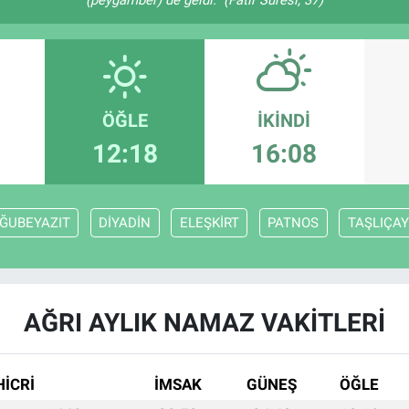
(peygamber) de geldi." (Fâtır Sûresi, 37)
ÖĞLE
İKINDI
12:18
16:08
ĞUBEYAZIT
DİYADİN
ELEŞKİRT
PATNOS
TAŞLIÇAY
AĞRI AYLIK NAMAZ VAKITLERI
HİCRİ
İMSAK
GÜNEŞ
ÖĞLE