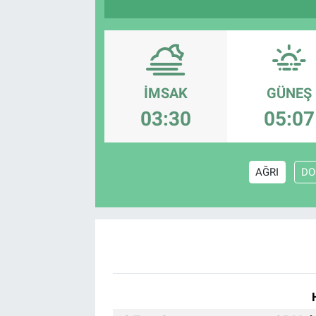
İMSAK
GÜNEŞ
03:30
05:07
AĞRI
DO