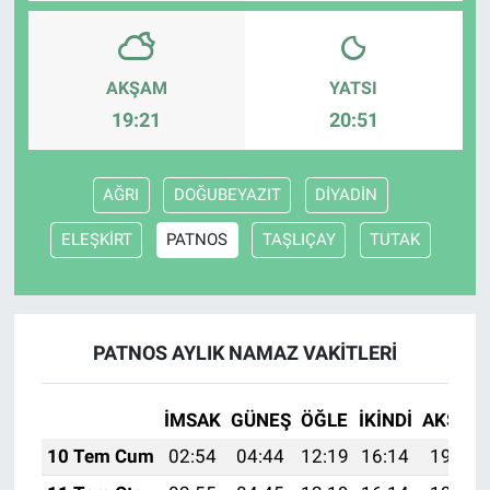
AKŞAM
YATSI
19:21
20:51
AĞRI
DOĞUBEYAZIT
DİYADİN
ELEŞKİRT
PATNOS
TAŞLIÇAY
TUTAK
PATNOS AYLIK NAMAZ VAKITLERI
İMSAK
GÜNEŞ
ÖĞLE
İKINDI
AKŞAM
10 Tem Cum
02:54
04:44
12:19
16:14
19:44