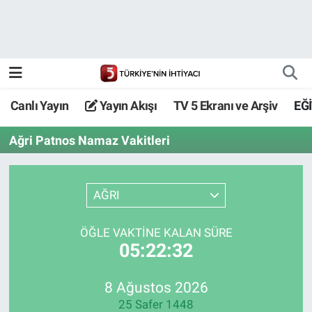
Canlı Yayın
Yayın Akışı
Canlı Yayın
Yayın Akışı
TV 5 Ekranı ve Arşiv
EĞ
TV 5 Ekranı ve Arşiv
Ağri Patnos Namaz Vakitleri
AĞRI
ÖĞLE VAKTİNE KALAN SÜRE
05:22:32
8 Ağustos 2026
25 Safer 1448