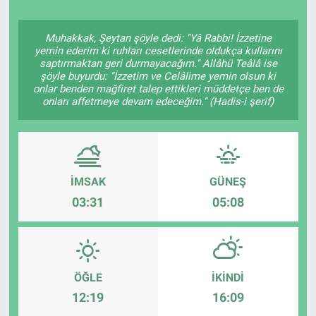
Muhakkak, Şeytan şöyle dedi: "Yâ Rabbi! İzzetine
yemin ederim ki ruhları cesetlerinde oldukça kullarını
saptırmaktan geri durmayacağım." Allâhü Teâlâ ise
şöyle buyurdu: "İzzetim ve Celâlime yemin olsun ki
onlar benden mağfiret talep ettikleri müddetçe ben de
onları affetmeye devam edeceğim." (Hadis-i şerif)
İMSAK
GÜNEŞ
03:31
05:08
ÖĞLE
İKINDI
12:19
16:09