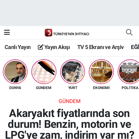
Canlı Yayın
Yayın Akışı
Canlı Yayın
Yayın Akışı
TV 5 Ekranı ve Arşiv
EĞ
TV 5 Ekranı ve Arşiv
DÜNYA
GÜNDEM
YURT
EKONOMİ
POLİTİKA
GÜNDEM
Akaryakıt fiyatlarında son
durum! Benzin, motorin ve
LPG'ye zam, indirim var mı?