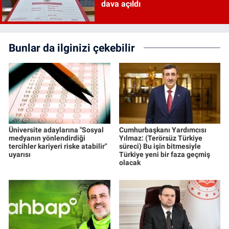
dava açıldı
Bunlar da ilginizi çekebilir
Üniversite adaylarına "Sosyal
Cumhurbaşkanı Yardımcısı
medyanın yönlendirdiği
Yılmaz: (Terörsüz Türkiye
tercihler kariyeri riske atabilir"
süreci) Bu işin bitmesiyle
uyarısı
Türkiye yeni bir faza geçmiş
olacak