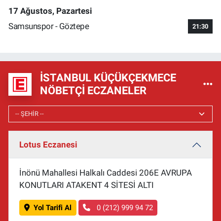
17 Ağustos, Pazartesi
Samsunspor - Göztepe
21:30
İSTANBUL KÜÇÜKÇEKMECE
NÖBETÇI ECZANELER
Lotus Eczanesi
İnönü Mahallesi Halkalı Caddesi 206E AVRUPA
KONUTLARI ATAKENT 4 SİTESİ ALTI
Yol Tarifi Al
0 (212) 999 94 72