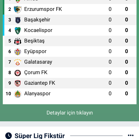
Erzurumspor FK
0
0
2
Başakşehir
0
0
3
Kocaelispor
0
0
4
Beşiktaş
0
0
5
Eyüpspor
0
0
6
Galatasaray
0
0
7
Çorum FK
0
0
8
Gaziantep FK
0
0
9
Alanyaspor
0
0
10
Detaylar için tıklayın
Süper Lig Fikstür