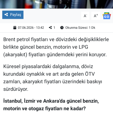
Paylaş
-
+
A
A
07.06.2026 - 13:42
1
Okunma Süresi: 1 Dk
Brent petrol fiyatları ve dövizdeki değişikliklerle
birlikte güncel benzin, motorin ve LPG
(akaryakıt) fiyatları gündemdeki yerini koruyor.
Küresel piyasalardaki dalgalanma, döviz
kurundaki oynaklık ve art arda gelen ÖTV
zamları, akaryakıt fiyatları üzerindeki baskıyı
sürdürüyor.
İstanbul, İzmir ve Ankara'da güncel benzin,
motorin ve otogaz fiyatları ne kadar?