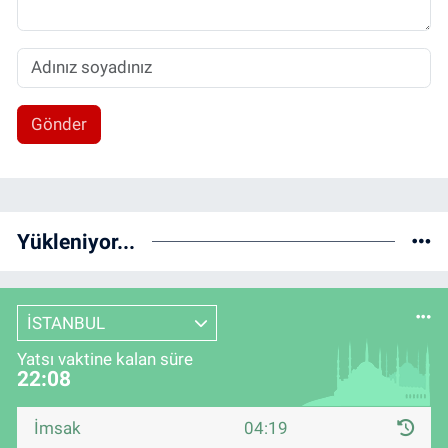
Gönder
Yükleniyor...
İSTANBUL
Yatsı vaktine kalan süre
22:08
İmsak
04:19