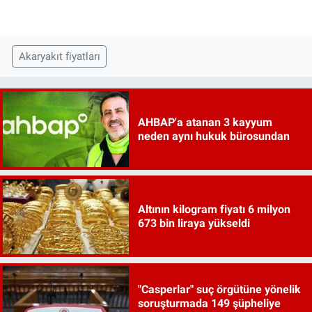
Akaryakıt fiyatları
AHBAP'a atanan 3 kayyum
neden aynı hukuk bürosundan
Altının kilogram fiyatı 6 milyon
673 bin liraya yükseldi
"Casperlar" suç örgütüne yönelik
soruşturmada 149 şüpheliye