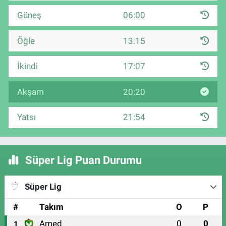
Güneş
06:00
Öğle
13:15
İkindi
17:07
Akşam
20:20
Yatsı
21:54
Süper Lig Puan Durumu
Süper Lig
#
Takım
O
P
Amed
0
0
1