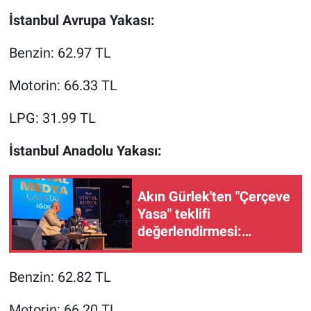
İstanbul Avrupa Yakası:
Benzin: 62.97 TL
Motorin: 66.33 TL
LPG: 31.99 TL
İstanbul Anadolu Yakası:
Akın Gürlek'ten "Çerçeve
Yasa" teklifi
değerlendirmesi:
“Türkiye pazar günü
inşallah yeni bir aydınlığa
Benzin: 62.82 TL
uyanacak”
Motorin: 66.20 TL