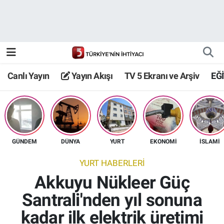
Canlı Yayın
Yayın Akışı
Canlı Yayın
Yayın Akışı
TV 5 Ekranı ve Arşiv
EĞ
TV 5 Ekranı ve Arşiv
GÜNDEM
DÜNYA
YURT
EKONOMİ
İSLAMİ
YURT HABERLERİ
Akkuyu Nükleer Güç
Santrali'nden yıl sonuna
kadar ilk elektrik üretimi