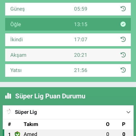
Güneş
05:59
Öğle
13:15
İkindi
17:07
Akşam
20:21
Yatsı
21:56
Süper Lig Puan Durumu
Süper Lig
#
Takım
O
P
Amed
0
0
1