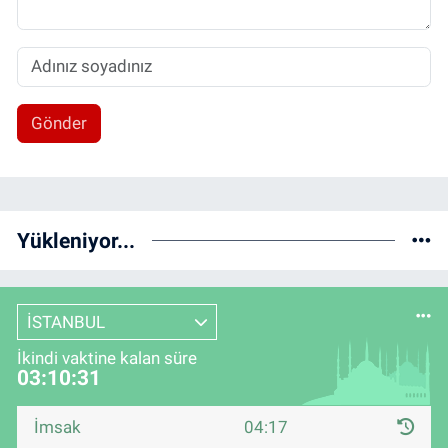
Gönder
Yükleniyor...
İSTANBUL
İkindi vaktine kalan süre
03:10:31
İmsak
04:17