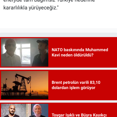
kararlılıkla yürüyeceğiz."
NATO baskınında Muhammed
Kavi neden öldürüldü?
Brent petrolün varili 83,10
dolardan işlem görüyor
Toygar Işıklı ve Büşra Kayıkçı