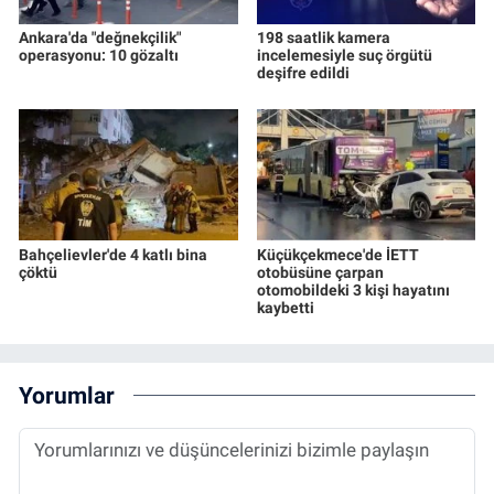
Ankara'da "değnekçilik"
198 saatlik kamera
operasyonu: 10 gözaltı
incelemesiyle suç örgütü
deşifre edildi
Bahçelievler'de 4 katlı bina
Küçükçekmece'de İETT
çöktü
otobüsüne çarpan
otomobildeki 3 kişi hayatını
kaybetti
Yorumlar