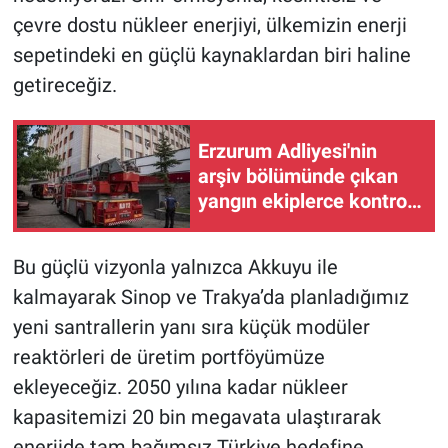
çevre dostu nükleer enerjiyi, ülkemizin enerji
sepetindeki en güçlü kaynaklardan biri haline
getireceğiz.
Erzurum Adliyesi'nin
arşiv bölümünde çıkan
yangın ekiplerce kontrol
altına alındı
Bu güçlü vizyonla yalnızca Akkuyu ile
kalmayarak Sinop ve Trakya’da planladığımız
yeni santrallerin yanı sıra küçük modüler
reaktörleri de üretim portföyümüze
ekleyeceğiz. 2050 yılına kadar nükleer
kapasitemizi 20 bin megavata ulaştırarak
enerjide tam bağımsız Türkiye hedefine