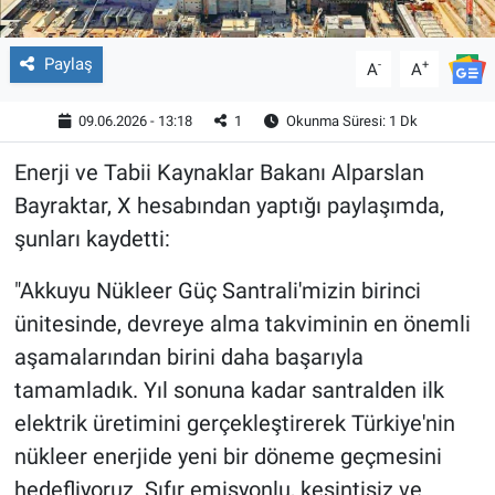
Paylaş
-
+
A
A
09.06.2026 - 13:18
1
Okunma Süresi: 1 Dk
Enerji ve Tabii Kaynaklar Bakanı Alparslan
Bayraktar, X hesabından yaptığı paylaşımda,
şunları kaydetti:
"Akkuyu Nükleer Güç Santrali'mizin birinci
ünitesinde, devreye alma takviminin en önemli
aşamalarından birini daha başarıyla
tamamladık. Yıl sonuna kadar santralden ilk
elektrik üretimini gerçekleştirerek Türkiye'nin
nükleer enerjide yeni bir döneme geçmesini
hedefliyoruz. Sıfır emisyonlu, kesintisiz ve