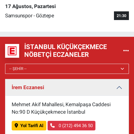
17 Ağustos, Pazartesi
Samsunspor - Göztepe
21:30
İSTANBUL KÜÇÜKÇEKMECE
NÖBETÇI ECZANELER
İrem Eczanesi
Mehmet Akif Mahallesi, Kemalpaşa Caddesi
No:90 D Küçükçekmece İstanbul
Yol Tarifi Al
0 (212) 494 36 50