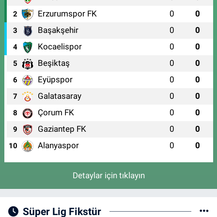
Erzurumspor FK
0
0
2
Başakşehir
0
0
3
Kocaelispor
0
0
4
Beşiktaş
0
0
5
Eyüpspor
0
0
6
Galatasaray
0
0
7
Çorum FK
0
0
8
Gaziantep FK
0
0
9
Alanyaspor
0
0
10
Detaylar için tıklayın
Süper Lig Fikstür