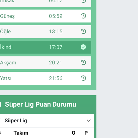
İmsak
04:17
Güneş
05:59
Öğle
13:15
İkindi
17:07
Akşam
20:21
Yatsı
21:56
Süper Lig Puan Durumu
Süper Lig
#
Takım
O
P