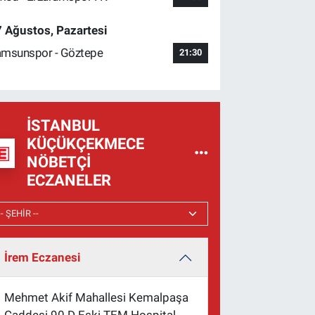
 Ağustos, Pazartesi
msunspor - Göztepe
21:30
İSTANBUL
KÜÇÜKÇEKMECE
NÖBETÇI
ECZANELER
İrem Eczanesi
Mehmet Akif Mahallesi Kemalpaşa