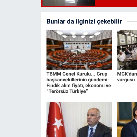
Bunlar da ilginizi çekebilir
TBMM Genel Kurulu... Grup
MGK'dan 
başkanvekillerinin gündemi:
vurgusu
Fındık alım fiyatı, ekonomi ve
“Terörsüz Türkiye”