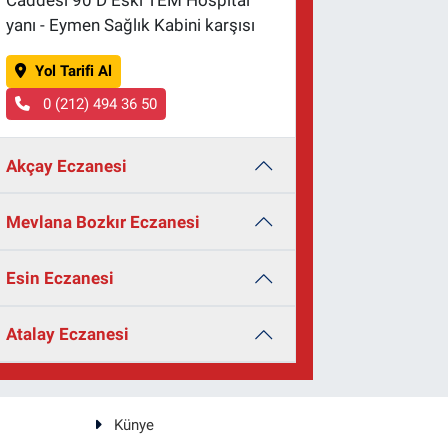
Caddesi 90 D Eski TEM Hospital
yanı - Eymen Sağlık Kabini karşısı
Yol Tarifi Al
0 (212) 494 36 50
Akçay Eczanesi
Mevlana Bozkır Eczanesi
Esin Eczanesi
Atalay Eczanesi
Künye