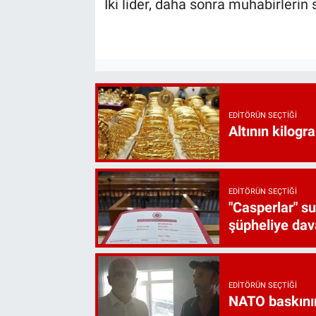
İki lider, daha sonra muhabirlerin 
EDITÖRÜN SEÇTIĞI
Altının kilogr
EDITÖRÜN SEÇTIĞI
"Casperlar" s
şüpheliye dava
EDITÖRÜN SEÇTIĞI
NATO baskını