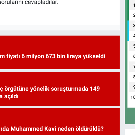
sorularını cevapladılar.
am fiyatı 6 milyon 673 bin liraya yükseldi
uç örgütüne yönelik soruşturmada 149
 açıldı
1
nda Muhammed Kavi neden öldürüldü?