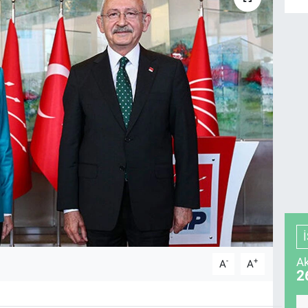
Ak
-
+
A
A
2