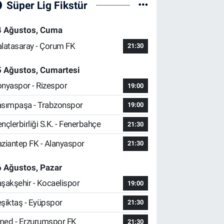
Süper Lig Fikstür
4 Ağustos, Cuma
latasaray - Çorum FK
21:30
5 Ağustos, Cumartesi
nyaspor - Rizespor
19:00
sımpaşa - Trabzonspor
19:00
nçlerbirliği S.K. - Fenerbahçe
21:30
ziantep FK - Alanyaspor
21:30
 Ağustos, Pazar
şakşehir - Kocaelispor
19:00
şiktaş - Eyüpspor
21:30
ed - Erzurumspor FK
21:30