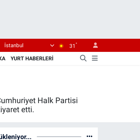
°
İstanbul
31
KA
YURT HABERLERİ
Cumhuriyet Halk Partisi
aret etti.
ükleniyor...