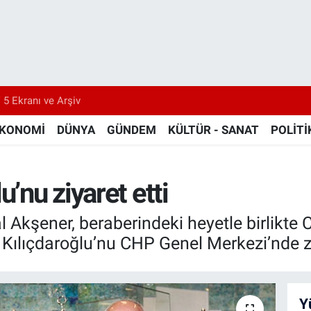
 5 Ekranı ve Arşiv
KONOMİ
DÜNYA
GÜNDEM
KÜLTÜR - SANAT
POLİTİ
u’nu ziyaret etti
l Akşener, beraberindeki heyetle birlikte 
ılıçdaroğlu’nu CHP Genel Merkezi’nde ziy
Y