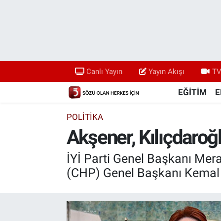
Canlı Yayın
Yayın Akışı
Canlı Yayın
Yayın Akışı
TV
TV 5 Ekranı ve Arşiv
EĞİTİM
E
POLİTİKA
Akşener, Kılıçdaroğl
İYİ Parti Genel Başkanı Mera
(CHP) Genel Başkanı Kemal K