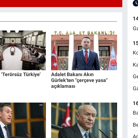
1
Ga
1
Ko
Ka
'Terörsüz Türkiye'
Adalet Bakanı Akın
Ge
Gürlek'ten "çerçeve yasa"
açıklaması
Ga
16
Ba
Be
Am