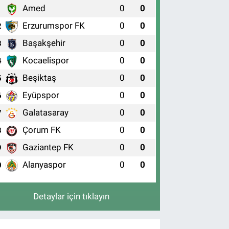
Amed
0
0
1
Erzurumspor FK
0
0
2
Başakşehir
0
0
3
Kocaelispor
0
0
4
Beşiktaş
0
0
5
Eyüpspor
0
0
6
Galatasaray
0
0
7
Çorum FK
0
0
8
Gaziantep FK
0
0
9
Alanyaspor
0
0
0
Detaylar için tıklayın