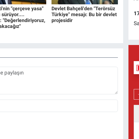
i'nin "çerçeve yasa"
Devlet Bahçeli'den "Terörsüz
17
ı sürüyor....
Türkiye" mesajı: Bu bir devlet
: "Değerlendiriyoruz,
projesidir
Sa
bakacağız"