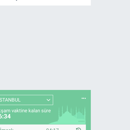
İSTANBUL
şam vaktine kalan süre
6:33