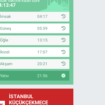
sak vaktine kalan süre
4:13:46
İmsak
04:17
Güneş
05:59
Öğle
13:15
İkindi
17:07
Akşam
20:21
Yatsı
21:56
İSTANBUL
KÜÇÜKÇEKMECE