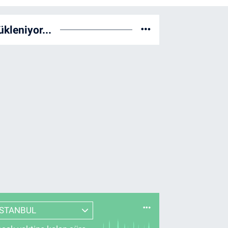
ükleniyor...
İSTANBUL