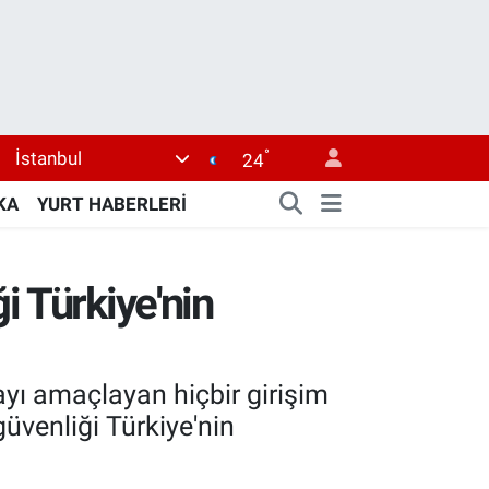
°
İstanbul
24
KA
YURT HABERLERİ
i Türkiye'nin
yı amaçlayan hiçbir girişim
üvenliği Türkiye'nin