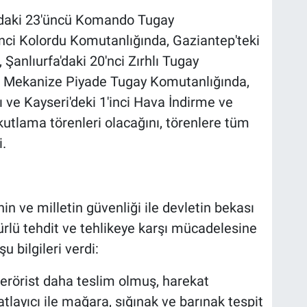
l'daki 23'üncü Komando Tugay
'nci Kolordu Komutanlığında, Gaziantep'teki
 Şanlıurfa'daki 20'nci Zırhlı Tugay
ü Mekanize Piyade Tugay Komutanlığında,
 ve Kayseri'deki 1'inci Hava İndirme ve
lama törenleri olacağını, törenlere tüm
i.
nin ve milletin güvenliği ile devletin bekası
ürlü tehdit ve tehlikeye karşı mücadelesine
u bilgileri verdi:
 terörist daha teslim olmuş, harekat
tlayıcı ile mağara, sığınak ve barınak tespit