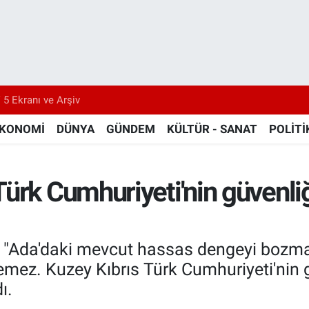
 5 Ekranı ve Arşiv
KONOMİ
DÜNYA
GÜNDEM
KÜLTÜR - SANAT
POLİTİ
ürk Cumhuriyeti'nin güvenliğ
 "Ada'daki mevcut hassas dengeyi bozma
emez. Kuzey Kıbrıs Türk Cumhuriyeti'nin g
ı.