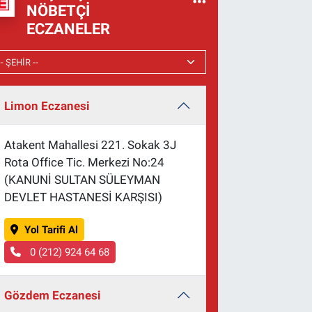
NÖBETÇI
ECZANELER
Limon Eczanesi
Atakent Mahallesi 221. Sokak 3J
Rota Office Tic. Merkezi No:24
(KANUNİ SULTAN SÜLEYMAN
DEVLET HASTANESİ KARŞISI)
Yol Tarifi Al
0 (212) 924 64 68
Gözdem Eczanesi