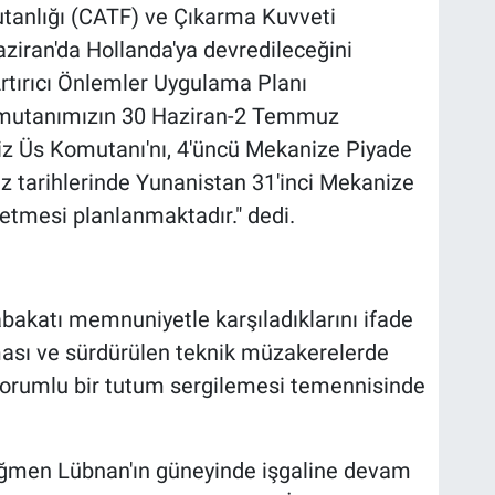
anlığı (CATF) ve Çıkarma Kuvveti
ziran'da Hollanda'ya devredileceğini
Artırıcı Önlemler Uygulama Planı
omutanımızın 30 Haziran-2 Temmuz
iz Üs Komutanı'nı, 4'üncü Mekanize Piyade
tarihlerinde Yunanistan 31'inci Mekanize
etmesi planlanmaktadır." dedi.
abakatı memnuniyetle karşıladıklarını ifade
ası ve sürdürülen teknik müzakerelerde
e sorumlu bir tutum sergilemesi temennisinde
ğmen Lübnan'ın güneyinde işgaline devam