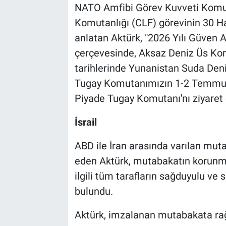
NATO Amfibi Görev Kuvveti Komut
Komutanlığı (CLF) görevinin 30 Ha
anlatan Aktürk, "2026 Yılı Güven 
çerçevesinde, Aksaz Deniz Üs K
tarihlerinde Yunanistan Suda Den
Tugay Komutanımızın 1-2 Temmuz 
Piyade Tugay Komutanı'nı ziyaret 
İsrail
ABD ile İran arasında varılan mut
eden Aktürk, mutabakatın korunm
ilgili tüm tarafların sağduyulu v
bulundu.
Aktürk, imzalanan mutabakata ra