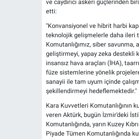
ve caydırıcı askeri güçlerinden b
etti:
"Konvansiyonel ve hibrit harbi kap
teknolojik gelişmelerle daha iler
Komutanlığımız, siber savunma, ağ
geliştirmeyi, yapay zeka destekli 
insansız hava araçları (İHA), taa
füze sistemlerine yönelik projelere
sanayii ile tam uyum içinde çalış
şekillendirmeyi hedeflemektedir."
Kara Kuvvetleri Komutanlığının kuru
veren Aktürk, bugün İzmir'deki İs
Komutanlığında, yarın Kuzey Kıbrı
Piyade Tümen Komutanlığında kutl