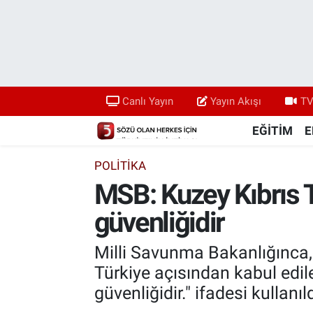
Canlı Yayın
Yayın Akışı
Canlı Yayın
Yayın Akışı
TV
TV 5 Ekranı ve Arşiv
EĞİTİM
E
POLİTİKA
MSB: Kuzey Kıbrıs T
güvenliğidir
Milli Savunma Bakanlığınca,
Türkiye açısından kabul edil
güvenliğidir." ifadesi kullanıld