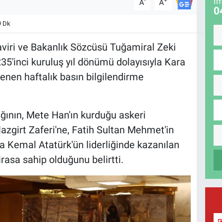
İm
-
+
A
A
0
9 Dk
aviri ve Bakanlık Sözcüsü Tuğamiral Zeki
35'inci kuruluş yıl dönümü dolayısıyla Kara
nen haftalık basın bilgilendirme
ğının, Mete Han'ın kurduğu askeri
lazgirt Zaferi'ne, Fatih Sultan Mehmet'in
a Kemal Atatürk'ün liderliğinde kazanılan
rasa sahip olduğunu belirtti.