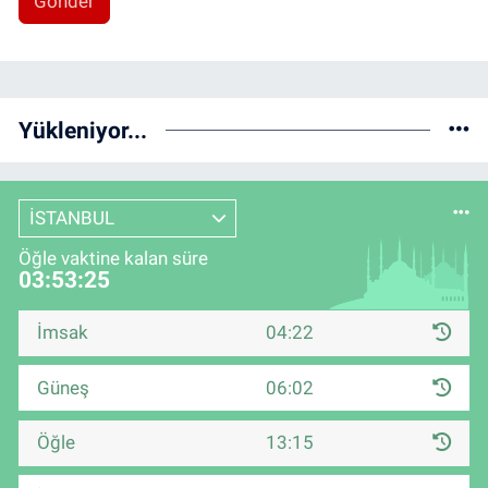
Gönder
Yükleniyor...
İSTANBUL
Öğle vaktine kalan süre
03:53:25
İmsak
04:22
Güneş
06:02
Öğle
13:15