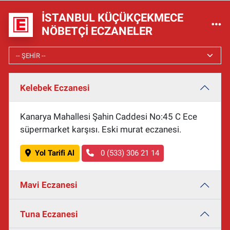
İSTANBUL KÜÇÜKÇEKMECE
NÖBETÇI ECZANELER
Kelebek Eczanesi
Kanarya Mahallesi Şahin Caddesi No:45 C Ece
süpermarket karşısı. Eski murat eczanesi.
Yol Tarifi Al
0 (533) 306 21 14
Mavi Eczanesi
Tuna Eczanesi