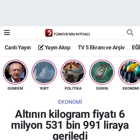
Canlı Yayın
Yayın Akışı
Canlı Yayın
Yayın Akışı
TV 5 Ekranı ve Arşiv
EĞ
TV 5 Ekranı ve Arşiv
GÜNDEM
YURT
POLİTİKA
DÜNYA
EKONOMİ
EKONOMİ
Altının kilogram fiyatı 6
milyon 531 bin 991 liraya
geriledi