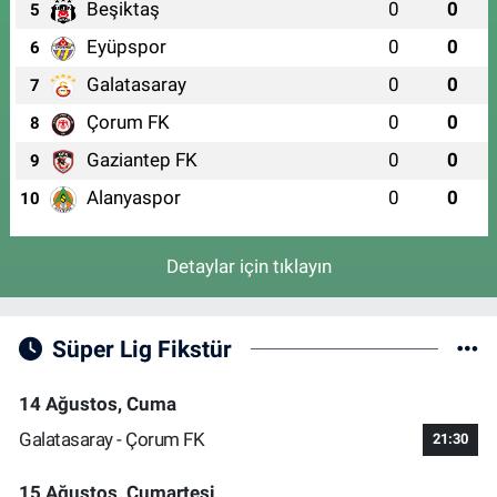
Beşiktaş
0
0
5
Eyüpspor
0
0
6
Galatasaray
0
0
7
Çorum FK
0
0
8
Gaziantep FK
0
0
9
Alanyaspor
0
0
10
Detaylar için tıklayın
Süper Lig Fikstür
14 Ağustos, Cuma
Galatasaray - Çorum FK
21:30
15 Ağustos, Cumartesi