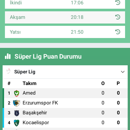
İkindi
17:06
Akşam
20:18
Yatsı
21:50
Süper Lig Puan Durumu
Süper Lig
#
Takım
O
P
Amed
0
0
1
Erzurumspor FK
0
0
2
Başakşehir
0
0
3
Kocaelispor
0
0
4