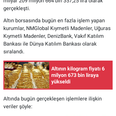
milyar 209 milyon 664 bin 357,25 lira olarak
gerçekleşti.
Altın borsasında bugün en fazla işlem yapan
kurumlar, NMGlobal Kıymetli Madenler, Uğuras
Kıymetli Madenler, DenizBank, Vakıf Katılım
Bankası ile Dünya Katılım Bankası olarak
sıralandı.
Altının kilogram fiyatı 6
milyon 673 bin liraya
yükseldi
Altında bugün gerçekleşen işlemlere ilişkin
veriler şöyle: