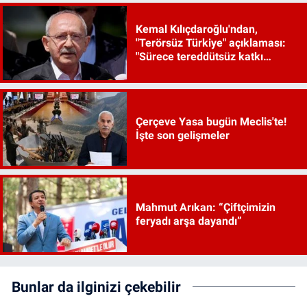
Kemal Kılıçdaroğlu'ndan,
"Terörsüz Türkiye" açıklaması:
"Sürece tereddütsüz katkı
vereceğiz"
Çerçeve Yasa bugün Meclis'te!
İşte son gelişmeler
Mahmut Arıkan: “Çiftçimizin
feryadı arşa dayandı”
Bunlar da ilginizi çekebilir