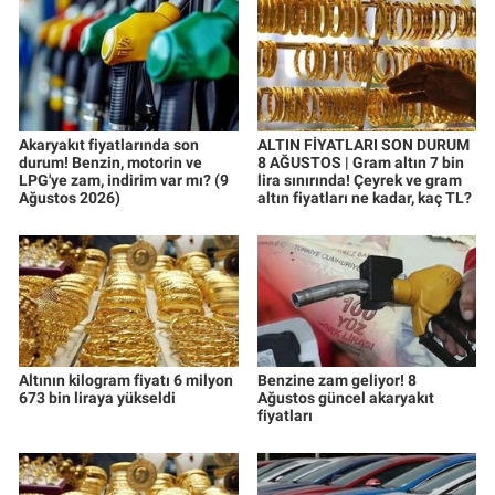
Akaryakıt fiyatlarında son
ALTIN FİYATLARI SON DURUM
durum! Benzin, motorin ve
8 AĞUSTOS | Gram altın 7 bin
LPG'ye zam, indirim var mı? (9
lira sınırında! Çeyrek ve gram
Ağustos 2026)
altın fiyatları ne kadar, kaç TL?
Altının kilogram fiyatı 6 milyon
Benzine zam geliyor! 8
673 bin liraya yükseldi
Ağustos güncel akaryakıt
fiyatları