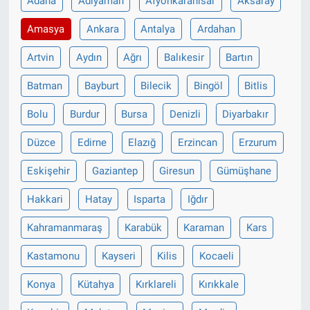
Adana
Adıyaman
Afyonkarahisar
Aksaray
Amasya
Ankara
Antalya
Ardahan
Artvin
Aydın
Ağrı
Balıkesir
Bartın
Batman
Bayburt
Bilecik
Bingöl
Bitlis
Bolu
Burdur
Bursa
Denizli
Diyarbakır
Düzce
Edirne
Elazığ
Erzincan
Erzurum
Eskişehir
Gaziantep
Giresun
Gümüşhane
Hakkari
Hatay
Isparta
Iğdır
Kahramanmaraş
Karabük
Karaman
Kars
Kastamonu
Kayseri
Kilis
Kocaeli
Konya
Kütahya
Kırklareli
Kırıkkale