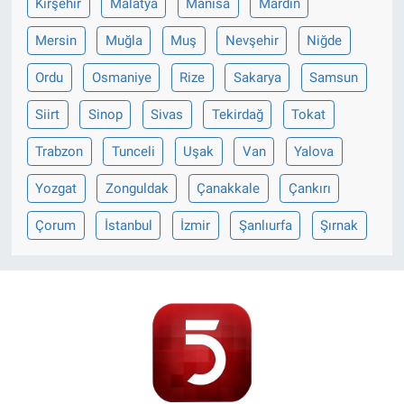
Kırşehir
Malatya
Manisa
Mardin
Mersin
Muğla
Muş
Nevşehir
Niğde
Ordu
Osmaniye
Rize
Sakarya
Samsun
Siirt
Sinop
Sivas
Tekirdağ
Tokat
Trabzon
Tunceli
Uşak
Van
Yalova
Yozgat
Zonguldak
Çanakkale
Çankırı
Çorum
İstanbul
İzmir
Şanlıurfa
Şırnak