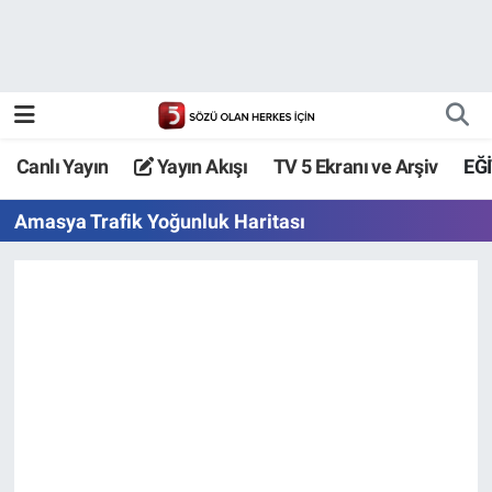
Canlı Yayın
Yayın Akışı
Canlı Yayın
Yayın Akışı
TV 5 Ekranı ve Arşiv
EĞ
TV 5 Ekranı ve Arşiv
Amasya Trafik Yoğunluk Haritası