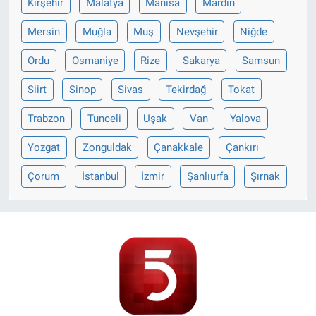
Kırşehir
Malatya
Manisa
Mardin
Mersin
Muğla
Muş
Nevşehir
Niğde
Ordu
Osmaniye
Rize
Sakarya
Samsun
Siirt
Sinop
Sivas
Tekirdağ
Tokat
Trabzon
Tunceli
Uşak
Van
Yalova
Yozgat
Zonguldak
Çanakkale
Çankırı
Çorum
İstanbul
İzmir
Şanlıurfa
Şırnak