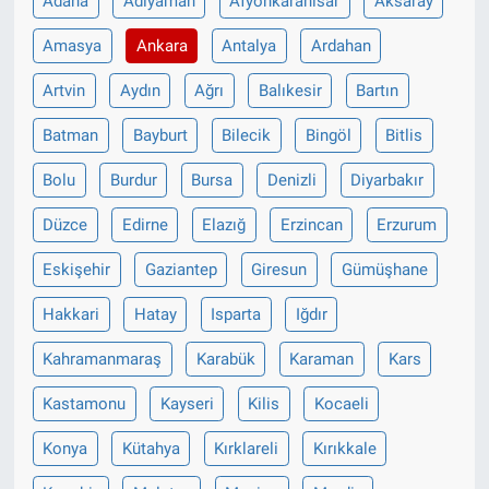
Adana
Adıyaman
Afyonkarahisar
Aksaray
Amasya
Ankara
Antalya
Ardahan
Artvin
Aydın
Ağrı
Balıkesir
Bartın
Batman
Bayburt
Bilecik
Bingöl
Bitlis
Bolu
Burdur
Bursa
Denizli
Diyarbakır
Düzce
Edirne
Elazığ
Erzincan
Erzurum
Eskişehir
Gaziantep
Giresun
Gümüşhane
Hakkari
Hatay
Isparta
Iğdır
Kahramanmaraş
Karabük
Karaman
Kars
Kastamonu
Kayseri
Kilis
Kocaeli
Konya
Kütahya
Kırklareli
Kırıkkale