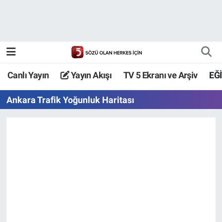
Canlı Yayın
Yayın Akışı
Canlı Yayın
Yayın Akışı
TV 5 Ekranı ve Arşiv
EĞ
TV 5 Ekranı ve Arşiv
Ankara Trafik Yoğunluk Haritası