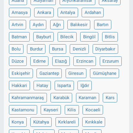
Adana
Adıyaman
Afyonkarahisar
Aksaray
Amasya
Ankara
Antalya
Ardahan
Artvin
Aydın
Ağrı
Balıkesir
Bartın
Batman
Bayburt
Bilecik
Bingöl
Bitlis
Bolu
Burdur
Bursa
Denizli
Diyarbakır
Düzce
Edirne
Elazığ
Erzincan
Erzurum
Eskişehir
Gaziantep
Giresun
Gümüşhane
Hakkari
Hatay
Isparta
Iğdır
Kahramanmaraş
Karabük
Karaman
Kars
Kastamonu
Kayseri
Kilis
Kocaeli
Konya
Kütahya
Kırklareli
Kırıkkale