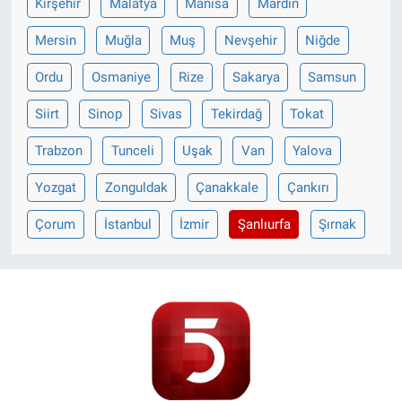
Kırşehir
Malatya
Manisa
Mardin
Mersin
Muğla
Muş
Nevşehir
Niğde
Ordu
Osmaniye
Rize
Sakarya
Samsun
Siirt
Sinop
Sivas
Tekirdağ
Tokat
Trabzon
Tunceli
Uşak
Van
Yalova
Yozgat
Zonguldak
Çanakkale
Çankırı
Çorum
İstanbul
İzmir
Şanlıurfa
Şırnak