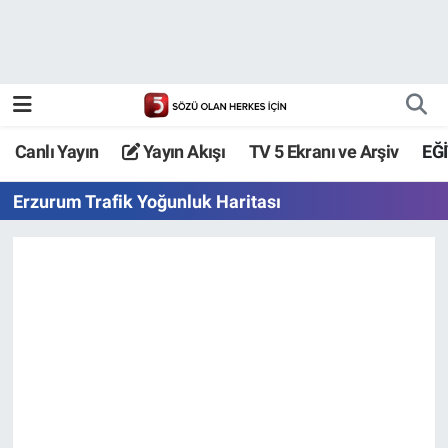
Canlı Yayın
Yayın Akışı
Canlı Yayın
Yayın Akışı
TV 5 Ekranı ve Arşiv
EĞ
TV 5 Ekranı ve Arşiv
Erzurum Trafik Yoğunluk Haritası