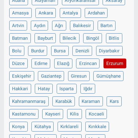
Adana
Adıyaman
Afyonkarahisar
Aksaray
Amasya
Ankara
Antalya
Ardahan
Artvin
Aydın
Ağrı
Balıkesir
Bartın
Batman
Bayburt
Bilecik
Bingöl
Bitlis
Bolu
Burdur
Bursa
Denizli
Diyarbakır
Düzce
Edirne
Elazığ
Erzincan
Erzurum
Eskişehir
Gaziantep
Giresun
Gümüşhane
Hakkari
Hatay
Isparta
Iğdır
Kahramanmaraş
Karabük
Karaman
Kars
Kastamonu
Kayseri
Kilis
Kocaeli
Konya
Kütahya
Kırklareli
Kırıkkale