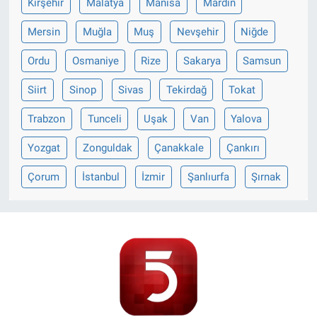
Kırşehir
Malatya
Manisa
Mardin
Mersin
Muğla
Muş
Nevşehir
Niğde
Ordu
Osmaniye
Rize
Sakarya
Samsun
Siirt
Sinop
Sivas
Tekirdağ
Tokat
Trabzon
Tunceli
Uşak
Van
Yalova
Yozgat
Zonguldak
Çanakkale
Çankırı
Çorum
İstanbul
İzmir
Şanlıurfa
Şırnak