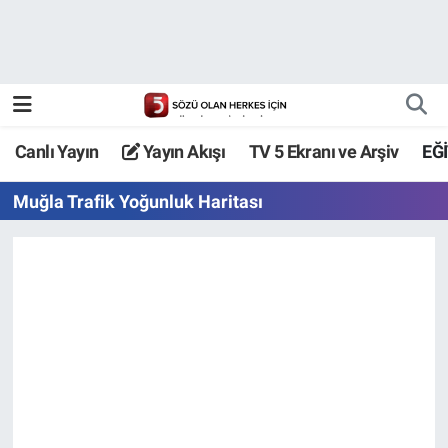
Canlı Yayın
Yayın Akışı
Canlı Yayın
Yayın Akışı
TV 5 Ekranı ve Arşiv
EĞ
TV 5 Ekranı ve Arşiv
Muğla Trafik Yoğunluk Haritası