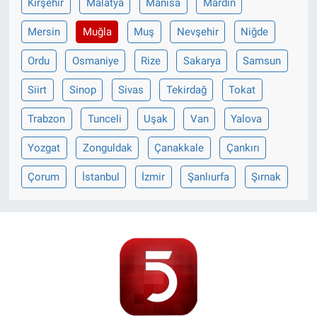
Kırşehir
Malatya
Manisa
Mardin
Mersin
Muğla
Muş
Nevşehir
Niğde
Ordu
Osmaniye
Rize
Sakarya
Samsun
Siirt
Sinop
Sivas
Tekirdağ
Tokat
Trabzon
Tunceli
Uşak
Van
Yalova
Yozgat
Zonguldak
Çanakkale
Çankırı
Çorum
İstanbul
İzmir
Şanlıurfa
Şırnak