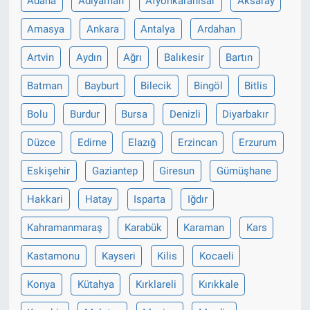
Adana
Adıyaman
Afyonkarahisar
Aksaray
Amasya
Ankara
Antalya
Ardahan
Artvin
Aydın
Ağrı
Balıkesir
Bartın
Batman
Bayburt
Bilecik
Bingöl
Bitlis
Bolu
Burdur
Bursa
Denizli
Diyarbakır
Düzce
Edirne
Elazığ
Erzincan
Erzurum
Eskişehir
Gaziantep
Giresun
Gümüşhane
Hakkari
Hatay
Isparta
Iğdır
Kahramanmaraş
Karabük
Karaman
Kars
Kastamonu
Kayseri
Kilis
Kocaeli
Konya
Kütahya
Kırklareli
Kırıkkale