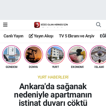
Canlı Yayın
Yayın Akışı
Canlı Yayın
Yayın Akışı
TV 5 Ekranı ve Arşiv
EĞ
TV 5 Ekranı ve Arşiv
GÜNDEM
DÜNYA
YURT
EKONOMİ
İSLAMİ
YURT HABERLERİ
Ankara'da sağanak
nedeniyle apartmanın
istinat duvarı çöktü