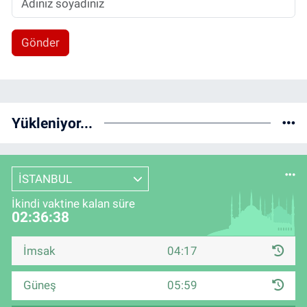
Gönder
Yükleniyor...
İSTANBUL
İkindi vaktine kalan süre
02:36:37
İmsak
04:17
Güneş
05:59