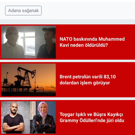
Adana sağanak
NATO baskınında Muhammed
Kavi neden öldürüldü?
Brent petrolün varili 83,10
dolardan işlem görüyor
Toygar Işıklı ve Büşra Kayıkçı
Grammy Ödülleri'nde jüri oldu