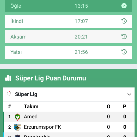
Öğle
13:15
İkindi
17:07
Akşam
20:21
Yatsı
21:56
Süper Lig Puan Durumu
Süper Lig
#
Takım
O
P
Amed
0
0
1
Erzurumspor FK
0
0
2