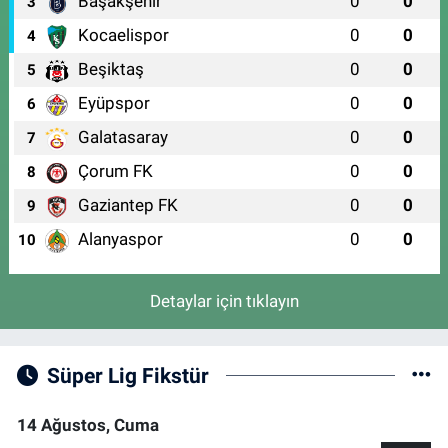
Başakşehir
0
0
3
Kocaelispor
0
0
4
Beşiktaş
0
0
5
Eyüpspor
0
0
6
Galatasaray
0
0
7
Çorum FK
0
0
8
Gaziantep FK
0
0
9
Alanyaspor
0
0
10
Detaylar için tıklayın
Süper Lig Fikstür
14 Ağustos, Cuma