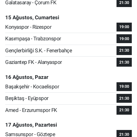
Galatasaray - Çorum FK
21:30
15 Ağustos, Cumartesi
Konyaspor - Rizespor
19:00
Kasımpaşa - Trabzonspor
19:00
Gençlerbirliği S.K. - Fenerbahçe
21:30
Gaziantep FK - Alanyaspor
21:30
16 Ağustos, Pazar
Başakşehir - Kocaelispor
19:00
Beşiktaş - Eyüpspor
21:30
Amed - Erzurumspor FK
21:30
17 Ağustos, Pazartesi
Samsunspor - Göztepe
21:30