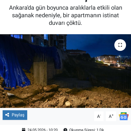
Ankara'da gün boyunca aralıklarla etkili olan
sağanak nedeniyle, bir apartmanın istinat
duvarı çöktü.
Paylaş
-
+
A
A
24.05.2026 - 10:20
Okunma Süresi: 1 Dk