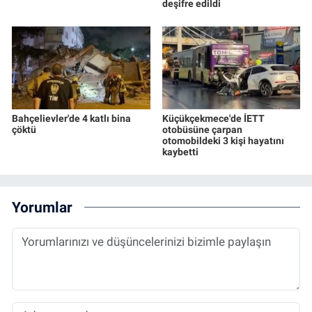
deşifre edildi
Bahçelievler'de 4 katlı bina
Küçükçekmece'de İETT
çöktü
otobüsüne çarpan
otomobildeki 3 kişi hayatını
kaybetti
Yorumlar