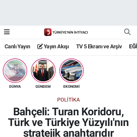
Canlı Yayın
Yayın Akışı
Canlı Yayın
Yayın Akışı
TV 5 Ekranı ve Arşiv
EĞ
TV 5 Ekranı ve Arşiv
DÜNYA
GÜNDEM
EKONOMİ
POLİTİKA
Bahçeli: Turan Koridoru,
Türk ve Türkiye Yüzyılı'nın
stratejik anahtarıdır