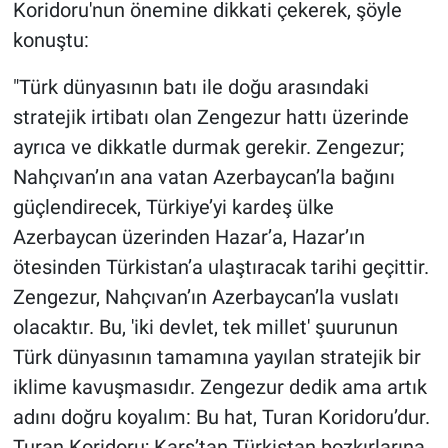
Koridoru'nun önemine dikkati çekerek, şöyle
konuştu:
"Türk dünyasının batı ile doğu arasındaki
stratejik irtibatı olan Zengezur hattı üzerinde
ayrıca ve dikkatle durmak gerekir. Zengezur;
Nahçıvan’ın ana vatan Azerbaycan’la bağını
güçlendirecek, Türkiye’yi kardeş ülke
Azerbaycan üzerinden Hazar’a, Hazar’ın
ötesinden Türkistan’a ulaştıracak tarihi geçittir.
Zengezur, Nahçıvan’ın Azerbaycan’la vuslatı
olacaktır. Bu, 'iki devlet, tek millet' şuurunun
Türk dünyasının tamamına yayılan stratejik bir
iklime kavuşmasıdır. Zengezur dedik ama artık
adını doğru koyalım: Bu hat, Turan Koridoru’dur.
Turan Koridoru; Kars’tan Türkistan bozkırlarına