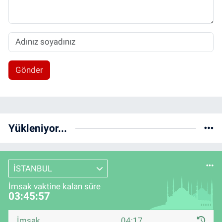
Gönder
Yükleniyor...
İSTANBUL
İmsak vaktine kalan süre
03:45:56
İmsak
04:17