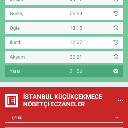
Güneş
05:59
Öğle
13:15
İkindi
17:07
Akşam
20:21
Yatsı
21:56
İSTANBUL KÜÇÜKÇEKMECE
NÖBETÇI ECZANELER