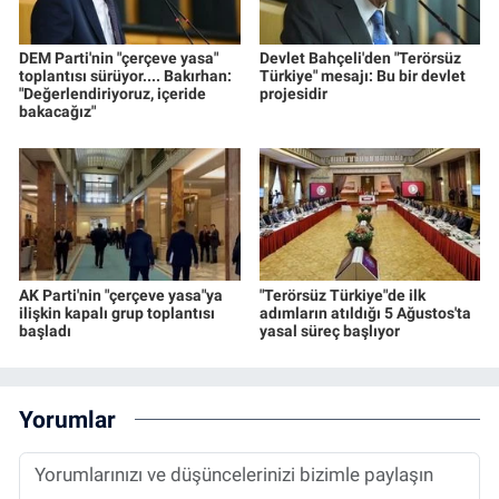
DEM Parti'nin "çerçeve yasa"
Devlet Bahçeli'den "Terörsüz
toplantısı sürüyor.... Bakırhan:
Türkiye" mesajı: Bu bir devlet
"Değerlendiriyoruz, içeride
projesidir
bakacağız"
AK Parti'nin "çerçeve yasa"ya
"Terörsüz Türkiye"de ilk
ilişkin kapalı grup toplantısı
adımların atıldığı 5 Ağustos'ta
başladı
yasal süreç başlıyor
Yorumlar