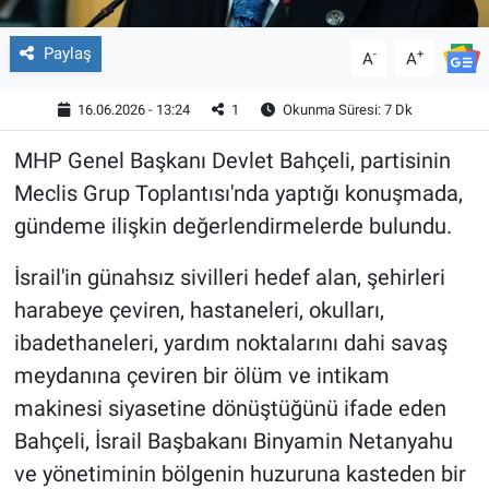
Paylaş
-
+
A
A
16.06.2026 - 13:24
1
Okunma Süresi: 7 Dk
MHP Genel Başkanı Devlet Bahçeli, partisinin
Meclis Grup Toplantısı'nda yaptığı konuşmada,
gündeme ilişkin değerlendirmelerde bulundu.
İsrail'in günahsız sivilleri hedef alan, şehirleri
harabeye çeviren, hastaneleri, okulları,
ibadethaneleri, yardım noktalarını dahi savaş
meydanına çeviren bir ölüm ve intikam
makinesi siyasetine dönüştüğünü ifade eden
Bahçeli, İsrail Başbakanı Binyamin Netanyahu
ve yönetiminin bölgenin huzuruna kasteden bir