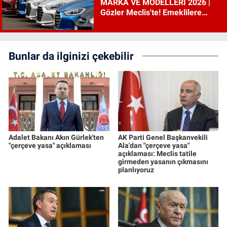
MARKA VE MODELLERİ 2026 |
Gözler Meclis'te! Emeklilere
ÖTV’siz araç çıkacak mı, şartları
ne?
Bunlar da ilginizi çekebilir
Adalet Bakanı Akın Gürlek'ten
AK Parti Genel Başkanvekili
"çerçeve yasa" açıklaması
Ala'dan "çerçeve yasa"
açıklaması: Meclis tatile
girmeden yasanın çıkmasını
planlıyoruz