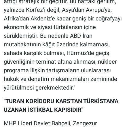
attığı stratejik bir geçittir. Bu hattaki gerilim,
yalnızca Körfez’i değil, Asya’dan Avrupa’ya,
Afrika’dan Akdeniz’e kadar geniş bir coğrafyayı
ekonomik ve siyasi türbülansın içine
sürüklemiştir. Bu nedenle ABD-İran
mutabakatının kâğıt üzerinde kalmaması,
sahada karşılık bulması, Hürmüz’de geçiş
güvenliğinin teminat altına alınması, nükleer
programa ilişkin tartışmaların uluslararası
hukuk ve denetim mekanizmaları zemininde
yürütülmesi gerekmektedir."
"TURAN KORİDORU KARS'TAN TÜRKİSTAN'A
UZANAN İSTİKBAL KAPISIDIR"
MHP Lideri Devlet Bahçeli, Zengezur