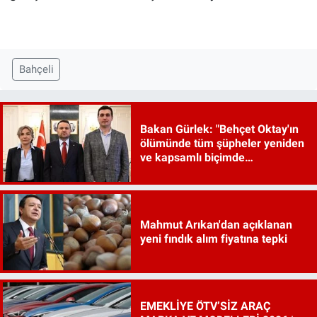
Bahçeli
Bakan Gürlek: "Behçet Oktay'ın
ölümünde tüm şüpheler yeniden
ve kapsamlı biçimde
incelenecek"
Mahmut Arıkan'dan açıklanan
yeni fındık alım fiyatına tepki
EMEKLİYE ÖTV’SİZ ARAÇ