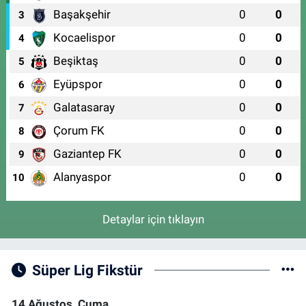
Başakşehir
0
0
3
Kocaelispor
0
0
4
Beşiktaş
0
0
5
Eyüpspor
0
0
6
Galatasaray
0
0
7
Çorum FK
0
0
8
Gaziantep FK
0
0
9
Alanyaspor
0
0
10
Detaylar için tıklayın
Süper Lig Fikstür
14 Ağustos, Cuma