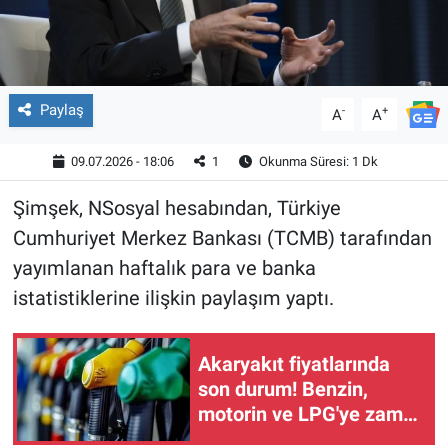
Paylaş
-
+
A
A
09.07.2026 - 18:06
1
Okunma Süresi: 1 Dk
Şimşek, NSosyal hesabından, Türkiye
Cumhuriyet Merkez Bankası (TCMB) tarafından
yayımlanan haftalık para ve banka
istatistiklerine ilişkin paylaşım yaptı.
Akaryakıt fiyatlarında
son durum! Benzin,
motorin ve LPG'ye zam,
indirim var mı? (9