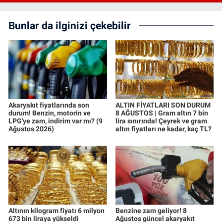
Bunlar da ilginizi çekebilir
Akaryakıt fiyatlarında son
ALTIN FİYATLARI SON DURUM
durum! Benzin, motorin ve
8 AĞUSTOS | Gram altın 7 bin
LPG'ye zam, indirim var mı? (9
lira sınırında! Çeyrek ve gram
Ağustos 2026)
altın fiyatları ne kadar, kaç TL?
Altının kilogram fiyatı 6 milyon
Benzine zam geliyor! 8
673 bin liraya yükseldi
Ağustos güncel akaryakıt