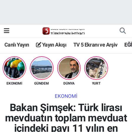
Canlı Yayın
Yayın Akışı
Canlı Yayın
Yayın Akışı
TV 5 Ekranı ve Arşiv
EĞ
TV 5 Ekranı ve Arşiv
EKONOMİ
GÜNDEM
DÜNYA
YURT
EKONOMİ
Bakan Şimşek: Türk lirası
mevduatın toplam mevduat
içindeki payı 11 yılın en