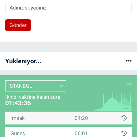
Gönder
Yükleniyor...
İSTANBUL
İkindi vaktine kalan süre
01:43:36
İmsak
04:20
Güneş
06:01