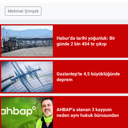
Mehmet Şimşek
Habur'da tarihi yoğunluk: Bir
günde 2 bin 454 tır çıkışı
Gaziantep'te 4,5 büyüklüğünde
deprem
AHBAP'a atanan 3 kayyum
neden aynı hukuk bürosundan