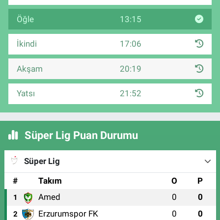
Öğle
13:15
İkindi
17:06
Akşam
20:19
Yatsı
21:52
Süper Lig Puan Durumu
Süper Lig
#
Takım
O
P
Amed
0
0
1
Erzurumspor FK
0
0
2