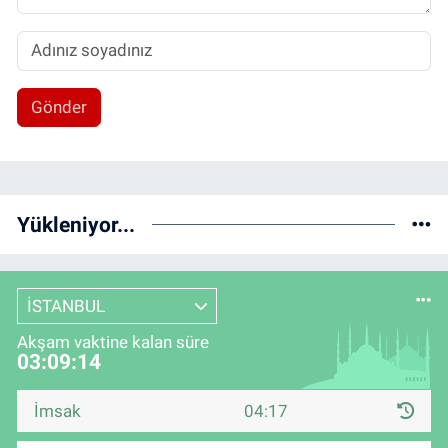
Gönder
Yükleniyor...
İSTANBUL
Akşam vaktine kalan süre
03:09:14
İmsak
04:17