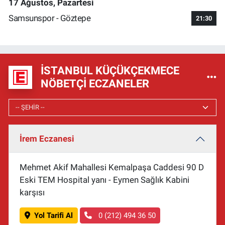
17 Ağustos, Pazartesi
Samsunspor - Göztepe
21:30
İSTANBUL KÜÇÜKÇEKMECE
NÖBETÇI ECZANELER
İrem Eczanesi
Mehmet Akif Mahallesi Kemalpaşa Caddesi 90 D
Eski TEM Hospital yanı - Eymen Sağlık Kabini
karşısı
Yol Tarifi Al
0 (212) 494 36 50