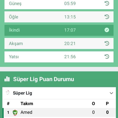
Güneş
05:59
Öğle
13:15
İkindi
17:07
Akşam
20:21
Yatsı
21:56
Süper Lig Puan Durumu
Süper Lig
#
Takım
O
P
Amed
0
0
1