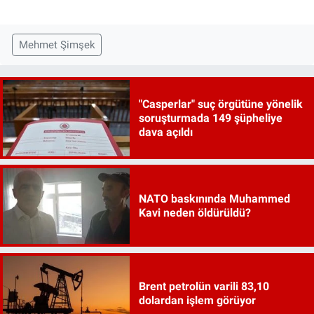
Mehmet Şimşek
"Casperlar" suç örgütüne yönelik
soruşturmada 149 şüpheliye
dava açıldı
NATO baskınında Muhammed
Kavi neden öldürüldü?
Brent petrolün varili 83,10
dolardan işlem görüyor