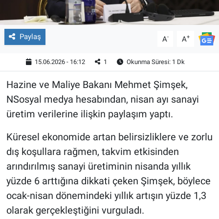
Paylaş
-
+
A
A
15.06.2026 - 16:12
1
Okunma Süresi: 1 Dk
Hazine ve Maliye Bakanı Mehmet Şimşek,
NSosyal medya hesabından, nisan ayı sanayi
üretim verilerine ilişkin paylaşım yaptı.
Küresel ekonomide artan belirsizliklere ve zorlu
dış koşullara rağmen, takvim etkisinden
arındırılmış sanayi üretiminin nisanda yıllık
yüzde 6 arttığına dikkati çeken Şimşek, böylece
ocak-nisan dönemindeki yıllık artışın yüzde 1,3
olarak gerçekleştiğini vurguladı.