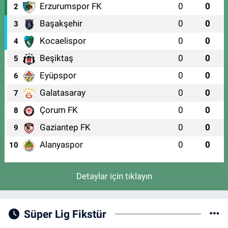
Erzurumspor FK
0
0
2
Başakşehir
0
0
3
Kocaelispor
0
0
4
Beşiktaş
0
0
5
Eyüpspor
0
0
6
Galatasaray
0
0
7
Çorum FK
0
0
8
Gaziantep FK
0
0
9
Alanyaspor
0
0
10
Detaylar için tıklayın
Süper Lig Fikstür