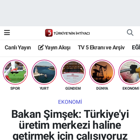
Canlı Yayın
Yayın Akışı
Canlı Yayın
Yayın Akışı
TV 5 Ekranı ve Arşiv
EĞ
TV 5 Ekranı ve Arşiv
SPOR
YURT
GÜNDEM
DÜNYA
EKONOMİ
EKONOMİ
Bakan Şimşek: Türkiye'yi
üretim merkezi haline
getirmek için çalışıyoruz