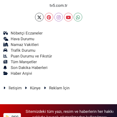
tv5.com.tr
Nöbetçi Eczaneler
Hava Durumu
Namaz Vakitleri
Trafik Durumu
Puan Durumu ve Fikstür
Tüm Manşetler
Son Dakika Haberleri
Haber Arşivi
İletişim
Künye
Reklam İçin
Sitemizdeki tüm yazı, resim ve haberlerin her hakkı