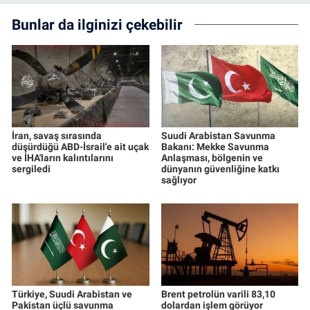
Bunlar da ilginizi çekebilir
İran, savaş sırasında
Suudi Arabistan Savunma
düşürdüğü ABD-İsrail'e ait uçak
Bakanı: Mekke Savunma
ve İHA'ların kalıntılarını
Anlaşması, bölgenin ve
sergiledi
dünyanın güvenliğine katkı
sağlıyor
Türkiye, Suudi Arabistan ve
Brent petrolün varili 83,10
Pakistan üçlü savunma
dolardan işlem görüyor