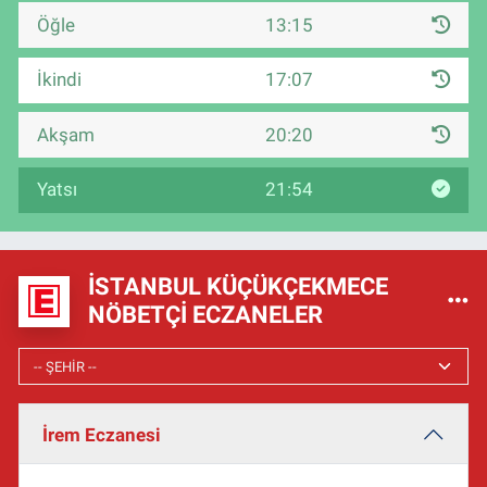
Öğle
13:15
İkindi
17:07
Akşam
20:20
Yatsı
21:54
İSTANBUL KÜÇÜKÇEKMECE
NÖBETÇI ECZANELER
İrem Eczanesi