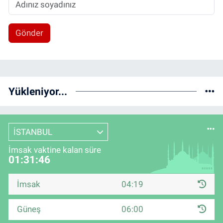
Gönder
Yükleniyor...
İSTANBUL
İmsak vaktine kalan süre
01:31:45
İmsak
04:19
Güneş
06:00