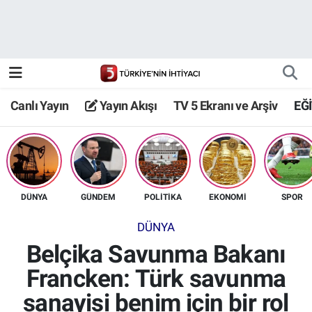
Canlı Yayın
Yayın Akışı
Canlı Yayın
Yayın Akışı
TV 5 Ekranı ve Arşiv
EĞ
TV 5 Ekranı ve Arşiv
DÜNYA
GÜNDEM
POLİTİKA
EKONOMİ
SPOR
DÜNYA
Belçika Savunma Bakanı
Francken: Türk savunma
sanayisi benim için bir rol