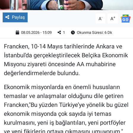
Paylaş
-
+
A
A
08.05.2026 - 15:09
1
Okunma Süresi: 6 Dk
Francken, 10-14 Mayıs tarihlerinde Ankara ve
İstanbul'da gerçekleştirilecek Belçika Ekonomik
Misyonu ziyareti öncesinde AA muhabirine
değerlendirmelerde bulundu.
Ekonomik misyonlarda en önemli hususların
temaslar ve anlaşmalar olduğunu dile getiren
Francken,"Bu yüzden Türkiye’ye yönelik bu güzel
ekonomik misyonda çok sayıda iyi temas
kurulmasını, yeni iş bağlantıları, yeni portföyler
ve yeni fikirlerin ortaya çıkmasını umuyorum."