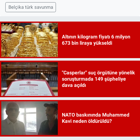
Belçika türk savunma
Altının kilogram fiyatı 6 milyon
673 bin liraya yükseldi
"Casperlar" suç örgütüne yönelik
soruşturmada 149 şüpheliye
dava açıldı
NATO baskınında Muhammed
Kavi neden öldürüldü?