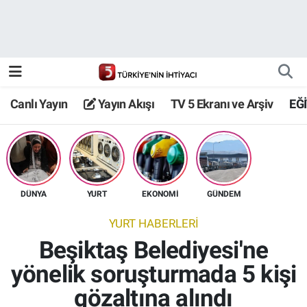
Canlı Yayın
Yayın Akışı
Canlı Yayın
Yayın Akışı
TV 5 Ekranı ve Arşiv
EĞ
TV 5 Ekranı ve Arşiv
DÜNYA
YURT
EKONOMİ
GÜNDEM
YURT HABERLERİ
Beşiktaş Belediyesi'ne
yönelik soruşturmada 5 kişi
gözaltına alındı