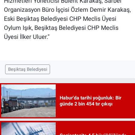
Hizmetleri Yöneticisi Bülent Karakaş, Sarbel
Organizasyon Büro İşçisi Özlem Demir Karakaş,
Eski Beşiktaş Belediyesi CHP Meclis Üyesi
Oylum Işık, Beşiktaş Belediyesi CHP Meclis
Üyesi İlker Uluer."
Beşiktaş Belediyesi
Habur'da tarihi yoğunluk: Bir
günde 2 bin 454 tır çıkışı