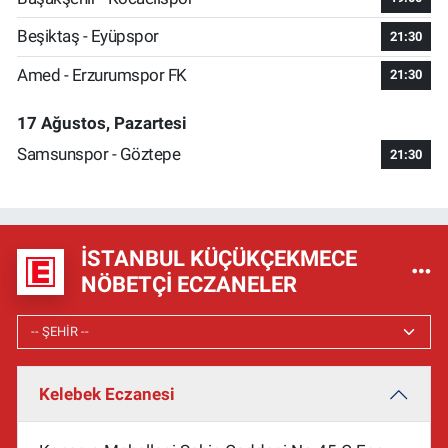
Beşiktaş - Eyüpspor
21:30
Amed - Erzurumspor FK
21:30
17 Ağustos, Pazartesi
Samsunspor - Göztepe
21:30
İSTANBUL KÜÇÜKÇEKMECE
NÖBETÇI ECZANELER
Kelebek Eczanesi