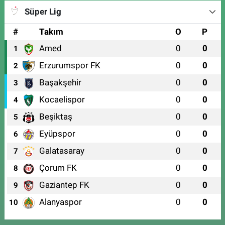
Süper Lig
#
Takım
O
P
Amed
0
0
1
Erzurumspor FK
0
0
2
Başakşehir
0
0
3
Kocaelispor
0
0
4
Beşiktaş
0
0
5
Eyüpspor
0
0
6
Galatasaray
0
0
7
Çorum FK
0
0
8
Gaziantep FK
0
0
9
Alanyaspor
0
0
10