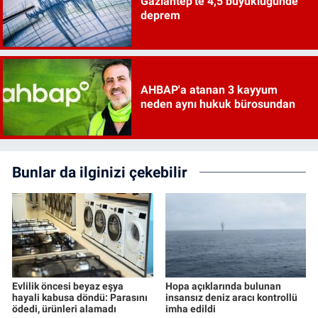
Gaziantep'te 4,5 büyüklüğünde
deprem
AHBAP'a atanan 3 kayyum
neden aynı hukuk bürosundan
Bunlar da ilginizi çekebilir
Evlilik öncesi beyaz eşya
Hopa açıklarında bulunan
hayali kabusa döndü: Parasını
insansız deniz aracı kontrollü
ödedi, ürünleri alamadı
imha edildi