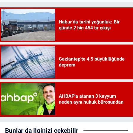
Habur'da tarihi yoğunluk: Bir
günde 2 bin 454 tır çıkışı
Gaziantep'te 4,5 büyüklüğünde
deprem
AHBAP'a atanan 3 kayyum
neden aynı hukuk bürosundan
Bunlar da ilginizi çekebilir