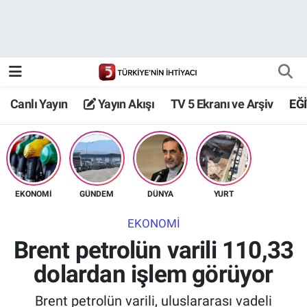
Canlı Yayın
Yayın Akışı
Canlı Yayın
Yayın Akışı
TV 5 Ekranı ve Arşiv
EĞ
TV 5 Ekranı ve Arşiv
EKONOMİ
GÜNDEM
DÜNYA
YURT
EKONOMİ
Brent petrolün varili 110,33
dolardan işlem görüyor
Brent petrolün varili, uluslararası vadeli