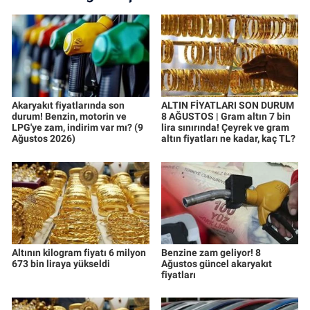
Akaryakıt fiyatlarında son
ALTIN FİYATLARI SON DURUM
durum! Benzin, motorin ve
8 AĞUSTOS | Gram altın 7 bin
LPG'ye zam, indirim var mı? (9
lira sınırında! Çeyrek ve gram
Ağustos 2026)
altın fiyatları ne kadar, kaç TL?
Altının kilogram fiyatı 6 milyon
Benzine zam geliyor! 8
673 bin liraya yükseldi
Ağustos güncel akaryakıt
fiyatları