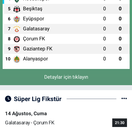
Beşiktaş
0
0
5
Eyüpspor
0
0
6
Galatasaray
0
0
7
Çorum FK
0
0
8
Gaziantep FK
0
0
9
Alanyaspor
0
0
10
Detaylar için tıklayın
Süper Lig Fikstür
14 Ağustos, Cuma
Galatasaray - Çorum FK
21:30