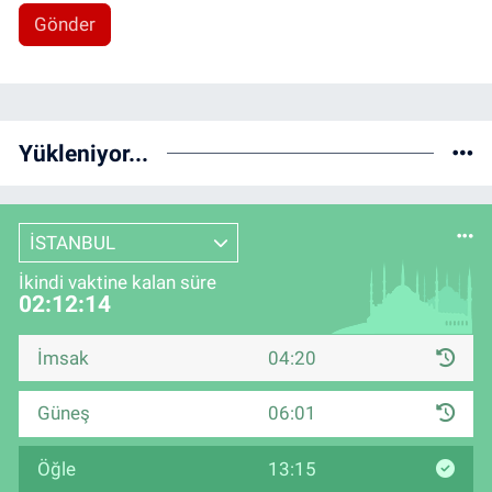
Gönder
Yükleniyor...
İSTANBUL
İkindi vaktine kalan süre
02:12:14
İmsak
04:20
Güneş
06:01
Öğle
13:15