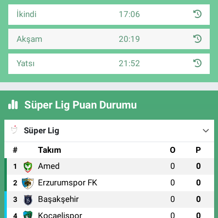
İkindi
17:06
Akşam
20:19
Yatsı
21:52
Süper Lig Puan Durumu
Süper Lig
#
Takım
O
P
Amed
0
0
1
Erzurumspor FK
0
0
2
Başakşehir
0
0
3
Kocaelispor
0
0
4