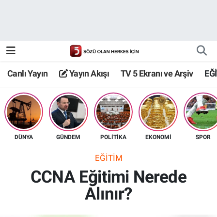
Canlı Yayın
Yayın Akışı
Canlı Yayın
Yayın Akışı
TV 5 Ekranı ve Arşiv
EĞ
TV 5 Ekranı ve Arşiv
DÜNYA
GÜNDEM
POLİTİKA
EKONOMİ
SPOR
EĞİTİM
CCNA Eğitimi Nerede
Alınır?