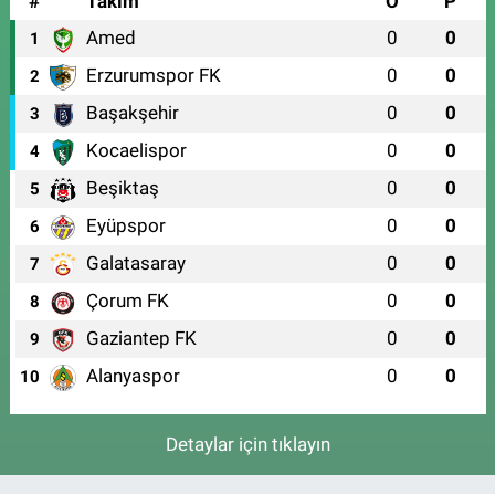
#
Takım
O
P
Amed
0
0
1
Erzurumspor FK
0
0
2
Başakşehir
0
0
3
Kocaelispor
0
0
4
Beşiktaş
0
0
5
Eyüpspor
0
0
6
Galatasaray
0
0
7
Çorum FK
0
0
8
Gaziantep FK
0
0
9
Alanyaspor
0
0
10
Detaylar için tıklayın