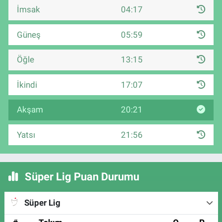
İmsak
04:17
Güneş
05:59
Öğle
13:15
İkindi
17:07
Akşam
20:21
Yatsı
21:56
Süper Lig Puan Durumu
Süper Lig