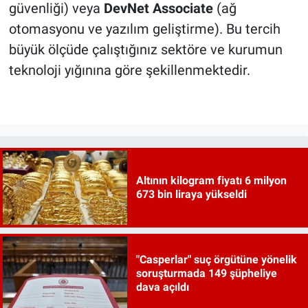
güvenliği) veya
DevNet Associate
(ağ
otomasyonu ve yazılım geliştirme). Bu tercih
büyük ölçüde çalıştığınız sektöre ve kurumun
teknoloji yığınına göre şekillenmektedir.
Altının kilogram fiyatı 6 milyon
673 bin liraya yükseldi
"Casperlar" suç örgütüne yönelik
soruşturmada 149 şüpheliye
dava açıldı