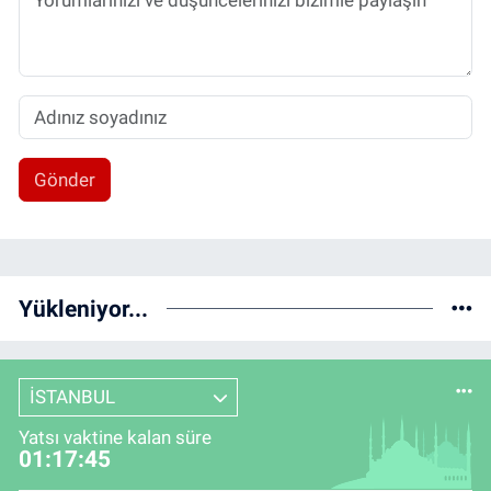
Gönder
Yükleniyor...
İSTANBUL
Yatsı vaktine kalan süre
01:17:44