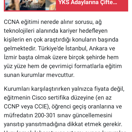
YKS Adaylarına Çifte
Güvence: Sabit Ücret ve
Kesintisiz Burs
CCNA eğitimi nerede alınır sorusu, ağ
teknolojileri alanında kariyer hedefleyen
kişilerin en çok araştırdığı konuların başında
gelmektedir. Türkiye'de İstanbul, Ankara ve
İzmir başta olmak üzere birçok şehirde hem
yüz yüze hem de çevrimiçi formatlarla eğitim
sunan kurumlar mevcuttur.
Kurumları karşılaştırırken yalnızca fiyata değil,
eğitmenin Cisco sertifika düzeyine (en az
CCNP veya CCIE), öğrenci geçiş oranlarına ve
müfredatın 200-301 sınav güncellemesini
yansıtıp yansıtmadığına dikkat etmek gerekir.