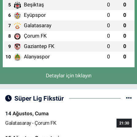
Beşiktaş
0
0
5
Eyüpspor
0
0
6
Galatasaray
0
0
7
Çorum FK
0
0
8
Gaziantep FK
0
0
9
Alanyaspor
0
0
10
Detaylar için tıklayın
Süper Lig Fikstür
14 Ağustos, Cuma
Galatasaray - Çorum FK
21:30