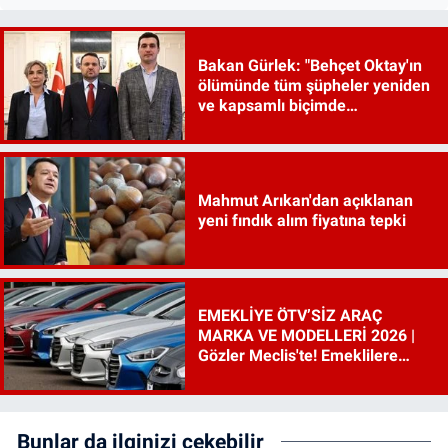
Bakan Gürlek: "Behçet Oktay'ın
ölümünde tüm şüpheler yeniden
ve kapsamlı biçimde
incelenecek"
Mahmut Arıkan'dan açıklanan
yeni fındık alım fiyatına tepki
EMEKLİYE ÖTV’SİZ ARAÇ
MARKA VE MODELLERİ 2026 |
Gözler Meclis'te! Emeklilere
ÖTV’siz araç çıkacak mı, şartları
ne?
Bunlar da ilginizi çekebilir