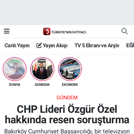
Canlı Yayın
Yayın Akışı
Canlı Yayın
Yayın Akışı
TV 5 Ekranı ve Arşiv
EĞ
TV 5 Ekranı ve Arşiv
DÜNYA
GÜNDEM
EKONOMİ
GÜNDEM
CHP Lideri Özgür Özel
hakkında resen soruşturma
Bakırköy Cumhuriyet Başsavcılığı, bir televizyon