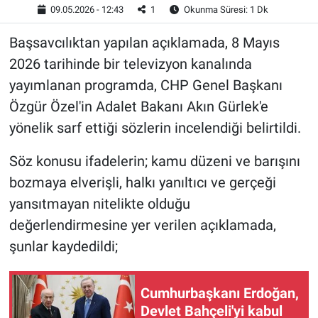
09.05.2026 - 12:43
1
Okunma Süresi: 1 Dk
Başsavcılıktan yapılan açıklamada, 8 Mayıs
2026 tarihinde bir televizyon kanalında
yayımlanan programda, CHP Genel Başkanı
Özgür Özel'in Adalet Bakanı Akın Gürlek'e
yönelik sarf ettiği sözlerin incelendiği belirtildi.
Söz konusu ifadelerin; kamu düzeni ve barışını
bozmaya elverişli, halkı yanıltıcı ve gerçeği
yansıtmayan nitelikte olduğu
değerlendirmesine yer verilen açıklamada,
şunlar kaydedildi;
Cumhurbaşkanı Erdoğan,
Devlet Bahçeli'yi kabul