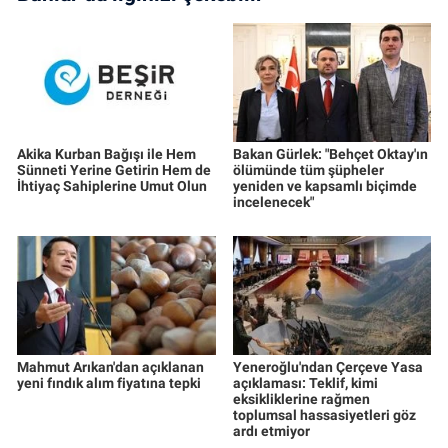
Akika Kurban Bağışı ile Hem
Bakan Gürlek: "Behçet Oktay'ın
Sünneti Yerine Getirin Hem de
ölümünde tüm şüpheler
İhtiyaç Sahiplerine Umut Olun
yeniden ve kapsamlı biçimde
incelenecek"
Mahmut Arıkan'dan açıklanan
Yeneroğlu'ndan Çerçeve Yasa
yeni fındık alım fiyatına tepki
açıklaması: Teklif, kimi
eksikliklerine rağmen
toplumsal hassasiyetleri göz
ardı etmiyor