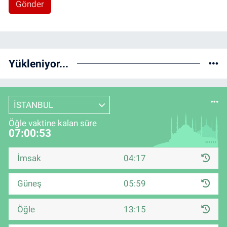
Gönder
Yükleniyor...
İSTANBUL
Öğle vaktine kalan süre
07:00:53
İmsak
04:17
Güneş
05:59
Öğle
13:15