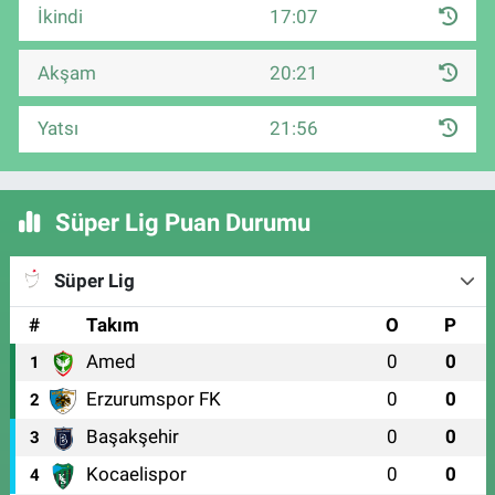
İkindi
17:07
Akşam
20:21
Yatsı
21:56
Süper Lig Puan Durumu
Süper Lig
#
Takım
O
P
Amed
0
0
1
Erzurumspor FK
0
0
2
Başakşehir
0
0
3
Kocaelispor
0
0
4