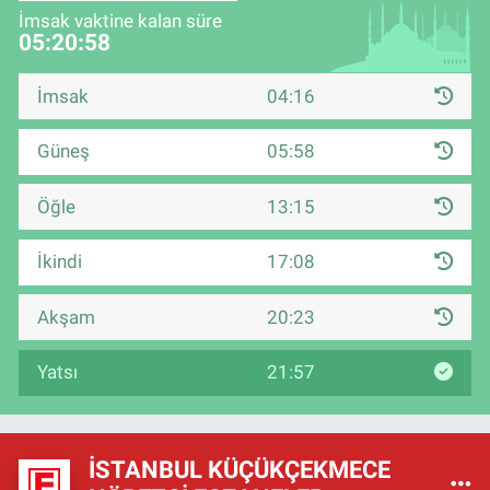
İmsak vaktine kalan süre
05:20:57
İmsak
04:16
Güneş
05:58
Öğle
13:15
İkindi
17:08
Akşam
20:23
Yatsı
21:57
İSTANBUL KÜÇÜKÇEKMECE