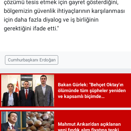
çözümü tesis etmek için gayret gösterdiğini,
bölgemizin güvenlik ihtiyaçlarının karşılanması
için daha fazla diyalog ve iş birliğinin
gerektiğini ifade etti."
Cumhurbaşkanı Erdoğan
Bakan Gürlek: "Behçet Oktay'ın
ölümünde tüm şüpheler yeniden
ve kapsamlı biçimde
incelenecek"
Mahmut Arıkan'dan açıklanan
yeni fındık alım fiyatına tepki