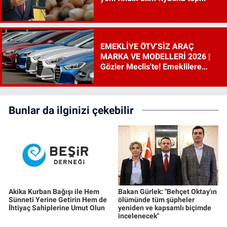
EMEKLİYE ÖTV’SİZ ARAÇ
MARKA VE MODELLERİ 2026 |
Gözler Meclis'te! Emeklilere
ÖTV’siz araç çıkacak mı, şartları
ne?
Bunlar da ilginizi çekebilir
Akika Kurban Bağışı ile Hem
Bakan Gürlek: "Behçet Oktay'ın
Sünneti Yerine Getirin Hem de
ölümünde tüm şüpheler
İhtiyaç Sahiplerine Umut Olun
yeniden ve kapsamlı biçimde
incelenecek"