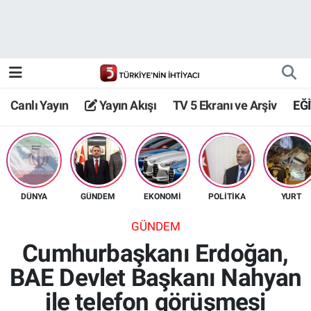
Canlı Yayın
Yayın Akışı
Canlı Yayın
Yayın Akışı
TV 5 Ekranı ve Arşiv
EĞ
TV 5 Ekranı ve Arşiv
DÜNYA
GÜNDEM
EKONOMİ
POLİTİKA
YURT
GÜNDEM
Cumhurbaşkanı Erdoğan,
BAE Devlet Başkanı Nahyan
ile telefon görüşmesi