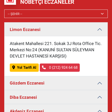
NÖBETÇI ECZANELER
Limon Eczanesi
Atakent Mahallesi 221. Sokak 3J Rota Office Tic.
Merkezi No:24 (KANUNİ SULTAN SÜLEYMAN
DEVLET HASTANESİ KARŞISI)
Yol Tarifi Al
0 (212) 924 64 68
Gözdem Eczanesi
Diba Eczanesi
Akdeniz Eczanesi