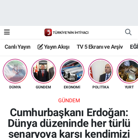
Canlı Yayın
Yayın Akışı
Canlı Yayın
Yayın Akışı
TV 5 Ekranı ve Arşiv
EĞ
TV 5 Ekranı ve Arşiv
DÜNYA
GÜNDEM
EKONOMİ
POLİTİKA
YURT
GÜNDEM
Cumhurbaşkanı Erdoğan:
Dünya düzeninde her türlü
senaryoya karşı kendimizi