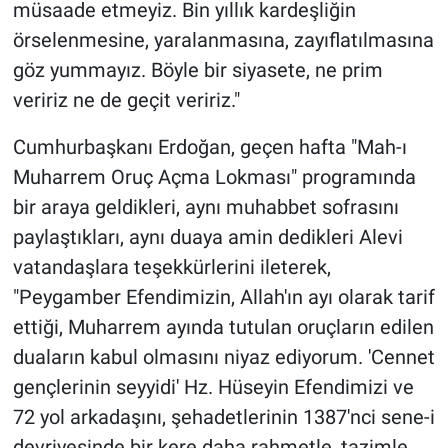
müsaade etmeyiz. Bin yıllık kardeşliğin
örselenmesine, yaralanmasına, zayıflatılmasına
göz yummayız. Böyle bir siyasete, ne prim
veririz ne de geçit veririz."
Cumhurbaşkanı Erdoğan, geçen hafta "Mah-ı
Muharrem Oruç Açma Lokması" programında
bir araya geldikleri, aynı muhabbet sofrasını
paylaştıkları, aynı duaya amin dedikleri Alevi
vatandaşlara teşekkürlerini ileterek,
"Peygamber Efendimizin, Allah'ın ayı olarak tarif
ettiği, Muharrem ayında tutulan oruçların edilen
duaların kabul olmasını niyaz ediyorum. 'Cennet
gençlerinin seyyidi' Hz. Hüseyin Efendimizi ve
72 yol arkadaşını, şehadetlerinin 1387'nci sene-i
devriyesinde bir kere daha rahmetle, tazimle