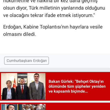
hükümetine ve halkına bir kez daha geçmiş
olsun diyor, Türk milletinin yanlarında olduğunu
ve olacağını tekrar ifade etmek istiyorum."
Erdoğan, Kabine Toplantısı'nın hayırlara vesile
olmasını diledi.
Cumhurbaşkanı Erdoğan
Bakan Gürlek: "Behçet Oktay'ın
ölümünde tüm şüpheler yeniden
ve kapsamlı biçimde
incelenecek"