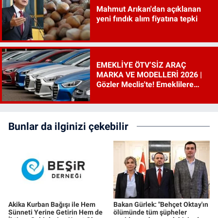
Mahmut Arıkan'dan açıklanan
yeni fındık alım fiyatına tepki
EMEKLİYE ÖTV’SİZ ARAÇ
MARKA VE MODELLERİ 2026 |
Gözler Meclis'te! Emeklilere
ÖTV’siz araç çıkacak mı, şartları
ne?
Bunlar da ilginizi çekebilir
Akika Kurban Bağışı ile Hem
Bakan Gürlek: "Behçet Oktay'ın
Sünneti Yerine Getirin Hem de
ölümünde tüm şüpheler