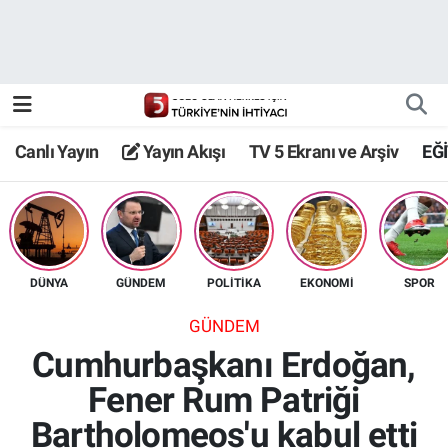
Canlı Yayın
Yayın Akışı
Canlı Yayın
Yayın Akışı
TV 5 Ekranı ve Arşiv
EĞ
TV 5 Ekranı ve Arşiv
DÜNYA
GÜNDEM
POLİTİKA
EKONOMİ
SPOR
GÜNDEM
Cumhurbaşkanı Erdoğan,
Fener Rum Patriği
Bartholomeos'u kabul etti