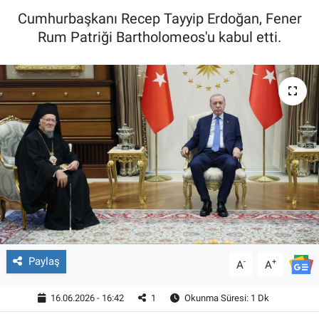
Cumhurbaşkanı Recep Tayyip Erdoğan, Fener
Rum Patriği Bartholomeos'u kabul etti.
Paylaş
-
+
A
A
16.06.2026 - 16:42
1
Okunma Süresi: 1 Dk