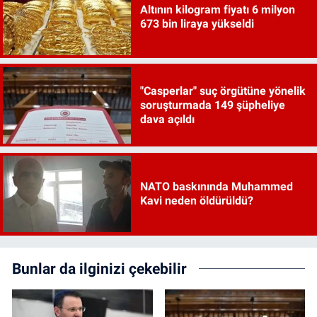
Altının kilogram fiyatı 6 milyon
673 bin liraya yükseldi
"Casperlar" suç örgütüne yönelik
soruşturmada 149 şüpheliye
dava açıldı
NATO baskınında Muhammed
Kavi neden öldürüldü?
Bunlar da ilginizi çekebilir