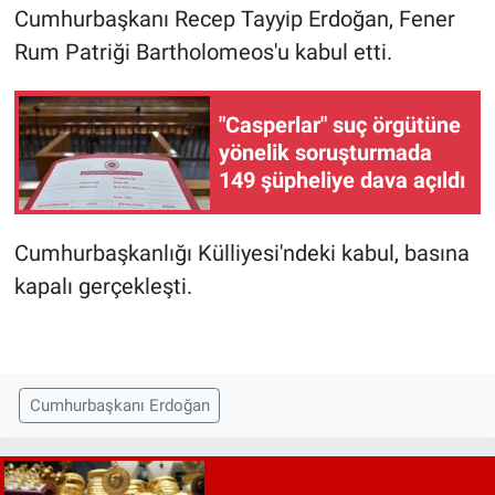
Cumhurbaşkanı Recep Tayyip Erdoğan, Fener
Rum Patriği Bartholomeos'u kabul etti.
"Casperlar" suç örgütüne
yönelik soruşturmada
149 şüpheliye dava açıldı
Cumhurbaşkanlığı Külliyesi'ndeki kabul, basına
kapalı gerçekleşti.
Cumhurbaşkanı Erdoğan