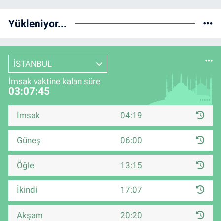
Yükleniyor...
İSTANBUL
İmsak vaktine kalan süre
03:07:44
İmsak
04:19
Güneş
06:00
Öğle
13:15
İkindi
17:07
Akşam
20:20