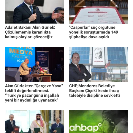
Adalet Bakanı Akın Gürlek:
"Casperlar" suç örgütüne
Çözülememiş karanlıkta
yönelik soruşturmada 149
kalmış olayları çözeceğiz
şüpheliye dava açıldı
Akın Gürlek'ten "Çerçeve Yasa"
CHP, Menderes Belediye
teklifi değerlendirmesi:
Başkanı Çiçek'i kesin ihraç
“Türkiye pazar günü inşallah
talebiyle disipline sevk etti
yeni bir aydınlığa uyanacak”