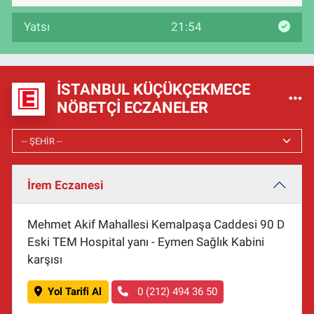
Yatsı
21:54
İSTANBUL KÜÇÜKÇEKMECE
NÖBETÇI ECZANELER
İrem Eczanesi
Mehmet Akif Mahallesi Kemalpaşa Caddesi 90 D
Eski TEM Hospital yanı - Eymen Sağlık Kabini
karşısı
Yol Tarifi Al
0 (212) 494 36 50