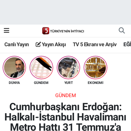
Canlı Yayın
Yayın Akışı
Canlı Yayın
Yayın Akışı
TV 5 Ekranı ve Arşiv
EĞ
TV 5 Ekranı ve Arşiv
DÜNYA
GÜNDEM
YURT
EKONOMİ
GÜNDEM
Cumhurbaşkanı Erdoğan:
Halkalı-İstanbul Havalimanı
Metro Hattı 31 Temmuz'a