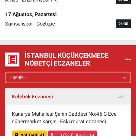
17 Ağustos, Pazartesi
Samsunspor - Göztepe
21:30
İSTANBUL KÜÇÜKÇEKMECE
NÖBETÇI ECZANELER
Kelebek Eczanesi
Kanarya Mahallesi Şahin Caddesi No:45 C Ece
süpermarket karşısı. Eski murat eczanesi.
Yol Tarifi Al
0 (533) 306 21 14