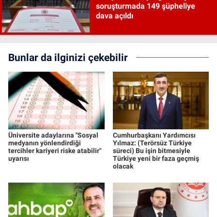
soruşturmada 149 şüpheliye
dava açıldı
Bunlar da ilginizi çekebilir
Üniversite adaylarına "Sosyal
Cumhurbaşkanı Yardımcısı
medyanın yönlendirdiği
Yılmaz: (Terörsüz Türkiye
tercihler kariyeri riske atabilir"
süreci) Bu işin bitmesiyle
uyarısı
Türkiye yeni bir faza geçmiş
olacak