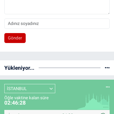
Gönder
Yükleniyor...
İSTANBUL
Öğle vaktine kalan süre
02:46:28