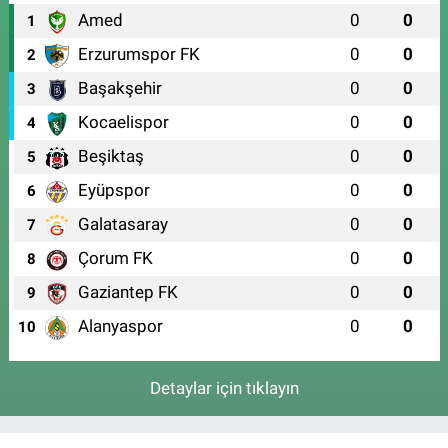
Amed
0
0
1
Erzurumspor FK
0
0
2
Başakşehir
0
0
3
Kocaelispor
0
0
4
Beşiktaş
0
0
5
Eyüpspor
0
0
6
Galatasaray
0
0
7
Çorum FK
0
0
8
Gaziantep FK
0
0
9
Alanyaspor
0
0
10
Detaylar için tıklayın