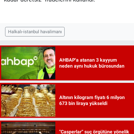
Halkalı-istanbul havalimanı
AHBAP'a atanan 3 kayyum
neden aynı hukuk bürosundan
Altının kilogram fiyatı 6 milyon
673 bin liraya yükseldi
"Casperlar" suç örgütüne yönelik