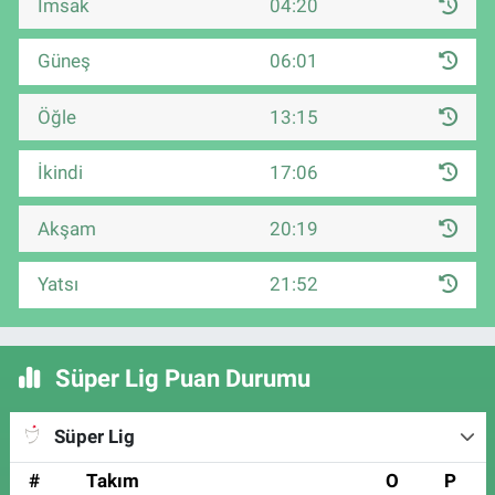
İmsak
04:20
Güneş
06:01
Öğle
13:15
İkindi
17:06
Akşam
20:19
Yatsı
21:52
Süper Lig Puan Durumu
Süper Lig
#
Takım
O
P