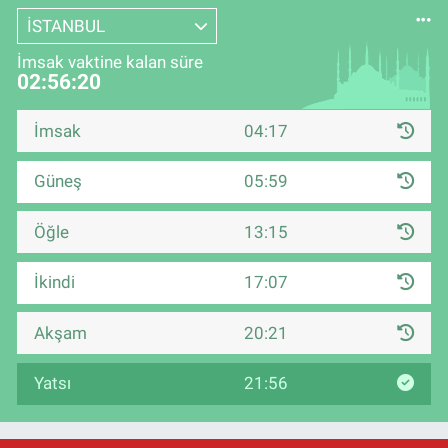
İSTANBUL
İmsak vaktine kalan süre
02:56:18
İmsak
04:17
Güneş
05:59
Öğle
13:15
İkindi
17:07
Akşam
20:21
Yatsı
21:56