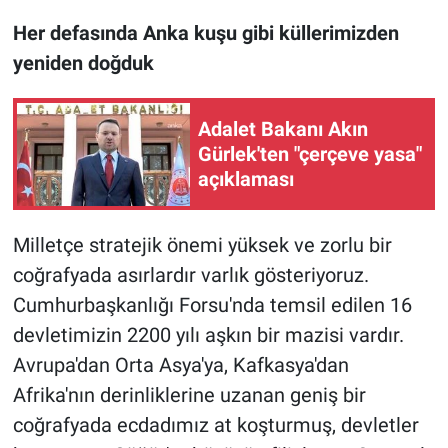
Her defasında Anka kuşu gibi küllerimizden
yeniden doğduk
Adalet Bakanı Akın
Gürlek'ten "çerçeve yasa"
açıklaması
Milletçe stratejik önemi yüksek ve zorlu bir
coğrafyada asırlardır varlık gösteriyoruz.
Cumhurbaşkanlığı Forsu'nda temsil edilen 16
devletimizin 2200 yılı aşkın bir mazisi vardır.
Avrupa'dan Orta Asya'ya, Kafkasya'dan
Afrika'nın derinliklerine uzanan geniş bir
coğrafyada ecdadımız at koşturmuş, devletler