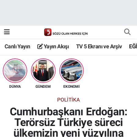
Canlı Yayın
Yayın Akışı
Canlı Yayın
Yayın Akışı
TV 5 Ekranı ve Arşiv
EĞ
TV 5 Ekranı ve Arşiv
DÜNYA
GÜNDEM
EKONOMİ
POLİTİKA
Cumhurbaşkanı Erdoğan:
Terörsüz Türkiye süreci
ülkemizin yeni yüzyılına