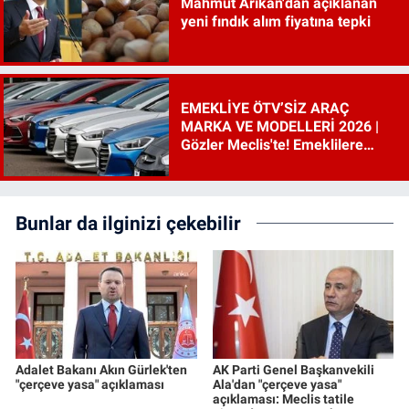
Mahmut Arıkan'dan açıklanan
yeni fındık alım fiyatına tepki
EMEKLİYE ÖTV’SİZ ARAÇ
MARKA VE MODELLERİ 2026 |
Gözler Meclis'te! Emeklilere
ÖTV’siz araç çıkacak mı, şartları
ne?
Bunlar da ilginizi çekebilir
Adalet Bakanı Akın Gürlek'ten
AK Parti Genel Başkanvekili
"çerçeve yasa" açıklaması
Ala'dan "çerçeve yasa"
açıklaması: Meclis tatile