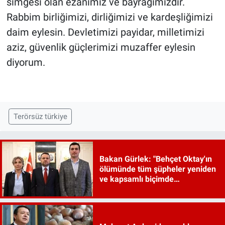
simgesi olan ezanımız ve bayrağımızdır.
Rabbim birliğimizi, dirliğimizi ve kardeşliğimizi
daim eylesin. Devletimizi payidar, milletimizi
aziz, güvenlik güçlerimizi muzaffer eylesin
diyorum.
Terörsüz türkiye
Bakan Gürlek: "Behçet Oktay'ın
ölümünde tüm şüpheler yeniden
ve kapsamlı biçimde
incelenecek"