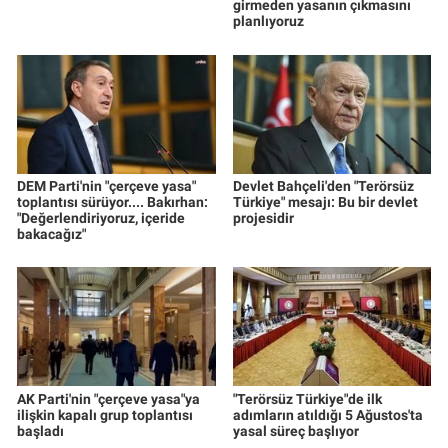
girmeden yasanın çıkmasını
planlıyoruz
DEM Parti'nin "çerçeve yasa"
Devlet Bahçeli'den "Terörsüz
toplantısı sürüyor.... Bakırhan:
Türkiye" mesajı: Bu bir devlet
"Değerlendiriyoruz, içeride
projesidir
bakacağız"
AK Parti'nin "çerçeve yasa"ya
"Terörsüz Türkiye"de ilk
ilişkin kapalı grup toplantısı
adımların atıldığı 5 Ağustos'ta
başladı
yasal süreç başlıyor