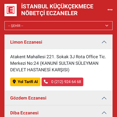
İSTANBUL KÜÇÜKÇEKMECE
NÖBETÇI ECZANELER
Limon Eczanesi
Atakent Mahallesi 221. Sokak 3J Rota Office Tic.
Merkezi No:24 (KANUNİ SULTAN SÜLEYMAN
DEVLET HASTANESİ KARŞISI)
Yol Tarifi Al
0 (212) 924 64 68
Gözdem Eczanesi
Diba Eczanesi