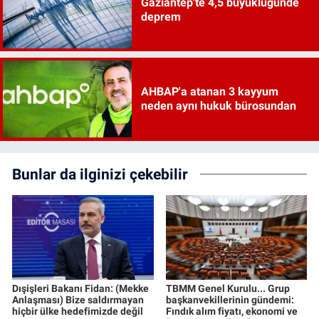
Gaziantep'te 4,5 büyüklüğünde
deprem
AHBAP'a atanan 3 kayyum
neden aynı hukuk bürosundan
Bunlar da ilginizi çekebilir
Dışişleri Bakanı Fidan: (Mekke
TBMM Genel Kurulu... Grup
Anlaşması) Bize saldırmayan
başkanvekillerinin gündemi:
hiçbir ülke hedefimizde değil
Fındık alım fiyatı, ekonomi ve