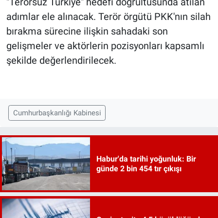
"Terörsüz Türkiye" hedefi doğrultusunda atılan
adımlar ele alınacak. Terör örgütü PKK'nın silah
bırakma sürecine ilişkin sahadaki son
gelişmeler ve aktörlerin pozisyonları kapsamlı
şekilde değerlendirilecek.
Cumhurbaşkanlığı Kabinesi
Habur'da tarihi yoğunluk: Bir
günde 2 bin 454 tır çıkışı