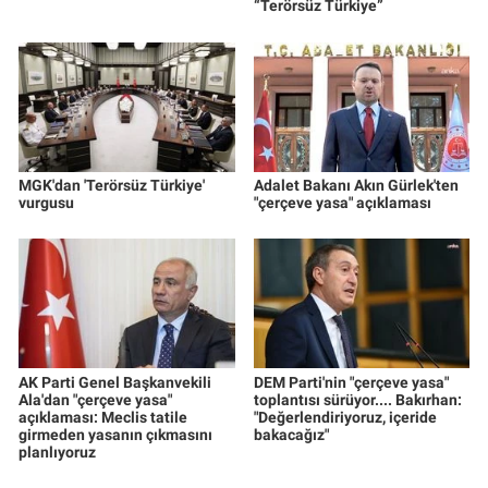
“Terörsüz Türkiye”
MGK'dan 'Terörsüz Türkiye'
Adalet Bakanı Akın Gürlek'ten
vurgusu
"çerçeve yasa" açıklaması
AK Parti Genel Başkanvekili
DEM Parti'nin "çerçeve yasa"
Ala'dan "çerçeve yasa"
toplantısı sürüyor.... Bakırhan:
açıklaması: Meclis tatile
"Değerlendiriyoruz, içeride
girmeden yasanın çıkmasını
bakacağız"
planlıyoruz