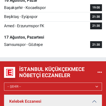
16 Ağustos, Pazar
Başakşehir - Kocaelispor
19:00
Beşiktaş - Eyüpspor
21:30
Amed - Erzurumspor FK
21:30
17 Ağustos, Pazartesi
Samsunspor - Göztepe
21:30
İSTANBUL KÜÇÜKÇEKMECE
NÖBETÇI ECZANELER
Kelebek Eczanesi