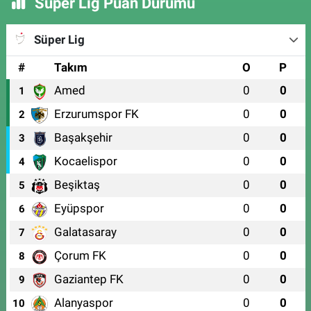
Süper Lig Puan Durumu
Süper Lig
#
Takım
O
P
Amed
0
0
1
Erzurumspor FK
0
0
2
Başakşehir
0
0
3
Kocaelispor
0
0
4
Beşiktaş
0
0
5
Eyüpspor
0
0
6
Galatasaray
0
0
7
Çorum FK
0
0
8
Gaziantep FK
0
0
9
Alanyaspor
0
0
10