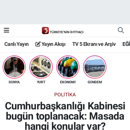
Canlı Yayın
Yayın Akışı
Canlı Yayın
Yayın Akışı
TV 5 Ekranı ve Arşiv
EĞ
TV 5 Ekranı ve Arşiv
DÜNYA
YURT
EKONOMİ
GÜNDEM
POLİTİKA
Cumhurbaşkanlığı Kabinesi
bugün toplanacak: Masada
hangi konular var?